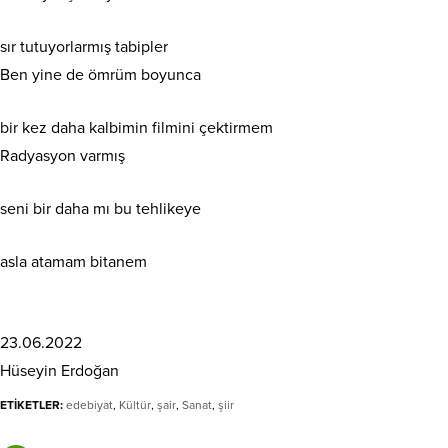
sır tutuyorlarmış tabipler
Ben yine de ömrüm boyunca
bir kez daha kalbimin filmini çektirmem
Radyasyon varmış
seni bir daha mı bu tehlikeye
asla atamam bitanem
23.06.2022
Hüseyin Erdoğan
ETİKETLER:
edebiyat
,
Kültür
,
şair
,
Sanat
,
şiir