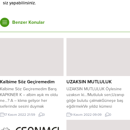
siz yapabilirsiniz.
Benzer Konular
Kalbime Söz Geçiremedim
UZAKSIN MUTLULUK
Kalbime Söz Geçiremedim Barış
UZAKSIN MUTLULUK Öylesine
KAPKINER K – albim aşık mı oldu
uzaksın ki…!Mutluluk sen;Uzanıp
ne…? A – klıma geliyor her
göğe bulutu çalmakGüneşe baş
seferinde sesini duymak
eğdirmekVe yıldız kümesi
istercesine, L – eyla’sını bekleyen
biriktirmek gibi bir şeysin.. Kader
17 Kasım 2022 21:59
0
9 Kasım 2022 09:09
0
Mecnun gibiyim sanki, B – aktığım
bu ki..!Hasreti bize bıraktın bu
herkesde görüyor gibiyim senin
devran kaderinYüreğim ağlarken
suretini, İ – çtim de kafam mı güzel
bu gülüşler senin…Mutluluğa giden