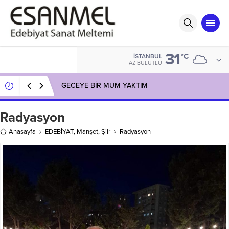
31
°C
İSTANBUL
AZ BULUTLU
GECEYE BİR MUM YAKTIM
Radyasyon
Anasayfa
EDEBİYAT
,
Manşet
,
Şiir
Radyasyon