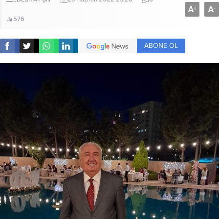
A
A
+
-
576
ABONE OL