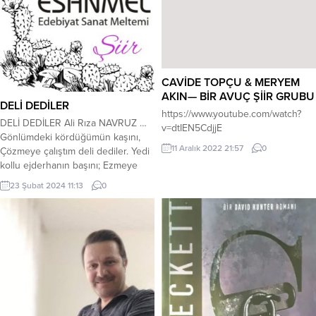
acaba dedim kendi kendime, M –
umudu yok edensinNe eylesem
erhaba...
özlemi sen bitimezsin Hayal bu ya..!
İki kalem çaldım hayattanBiri siyah,
biri beyaz uçlu..Bir avuç içine
çizdim...
CAVİDE TOPÇU & MERYEM
AKIN— BİR AVUÇ ŞİİR GRUBU
DELİ DEDİLER
https://www.youtube.com/watch?
DELİ DEDİLER Ali Rıza NAVRUZ …
v=dtIEN5CdjjE
Gönlümdeki kördüğümün kaşını,
11 Aralık 2022 21:57
0
Çözmeye çalıştım deli dediler. Yedi
kollu ejderhanın başını; Ezmeye
çalıştım deli dediler. Düştüm yola
23 Şubat 2024 11:13
0
yitirince gerimi. Derde saldım
ağrıyan şu serimi. Bir Nesimi olup,
kendi derimi, Yüzmeye çalıştım deli
dediler. Demen n’olur bana garip
serseri, Bilmiyorum bulunduğum
bu yeri. Sevdamın yolunda...