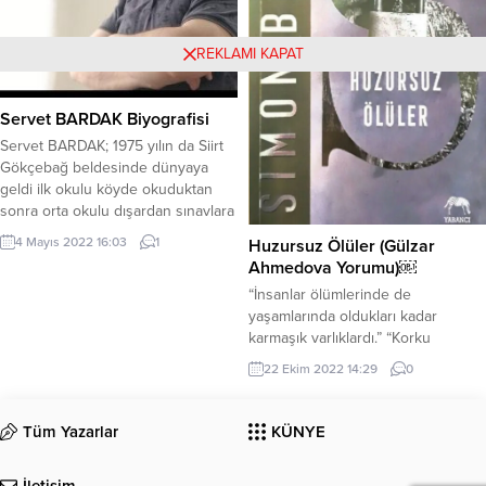
REKLAMI KAPAT
Servet BARDAK Biyografisi
Servet BARDAK; 1975 yılın da Siirt
Gökçebağ beldesinde dünyaya
geldi ilk okulu köyde okuduktan
sonra orta okulu dışardan sınavlara
katılarak tamamlar lise diplomasını
4 Mayıs 2022 16:03
1
Huzursuz Ölüler (Gülzar
açıktan daha sonra alan Şairimizin
Ahmedova Yorumu)￼
edebiyatla Şiirle tanışması
“İnsanlar ölümlerinde de
tesadüfen bir gazetenin şiir
yaşamlarında oldukları kadar
köşesinde ki şiirler dikkatini çeker
karmaşık varlıklardı.” “Korku
edebiyata yönelmesine sebep olur
insanları öngörülemez kılardı.”
gün geçtikçe şiirleri okumak için
22 Ekim 2022 14:29
0
“İnsanlar birbirlerini öldürmeye on
gazete...
dördüncü yüzyılda da bugün
olduğu kadar meyilliydi.” “Dikmenin
Tüm Yazarlar
KÜNYE
de sökmenin de zamanı vardır,” Bu
haftasonu Simon Beckett’in
İletişim