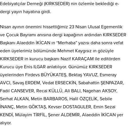
Edebiyatçılar Derneği (KIRKSEDER) nin özlemle
beklediği e-
dergi yayın hayatına girdi.
Nisan ayının önemini hissettiğimiz 23 Nisan Ulusal Egemenlik
ve Çocuk Bayramı anısına dergi kapağının ardından KIRKSEDER
Başkanı Alaeddin İKİCAN ın “Merhaba” yazısı daha sonra vefat
eden üyelerimiz bölümünde Mehmet Kaygısız ın gözüyle
KIRKSEDER in kurucu başkanı Nazif KARAÇAM ile editörden
Kurucu üye Enis ILGAR anlatılıyor. Günümüz KIRKSEDER
üyelerinden Firdevs BÜYÜKATEŞ, Bektaş YAVUZ, Esmeray
AVCI, Savaş ERDEM, Vedat ERSECKİN, Sabahattin ŞENPAZAR,
Fadıl CANSEVER, Recai KÜLLÜ, Ali BALI, Nagehan AKSOY,
Serhat ALKAN, Metin BARBAROS, Halil ÖZÇELİK, Sebile
İNANÇ, Metin GÖKTAŞ, Kevser DOSTAGULER, Emin Sezai
KENDİ, Mülayim TİRFİL, Şener ALDEMİR, Alaeddin İKİCAN yer
alıyor.