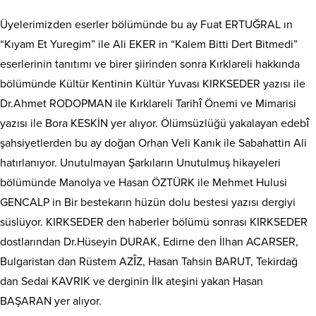
Üyelerimizden eserler bölümünde bu ay Fuat ERTUĞRAL ın
“Kıyam Et Yuregim” ile Ali EKER in “Kalem Bitti Dert Bitmedi”
eserlerinin tanıtımı ve birer şiirinden sonra Kırklareli hakkında
bölümünde Kültür Kentinin Kültür Yuvası KIRKSEDER yazısı ile
Dr.Ahmet RODOPMAN ile Kırklareli Tarihî Önemi ve Mimarisi
yazısı ile Bora KESKİN yer alıyor. Ölümsüzlüğü yakalayan edebî
şahsiyetlerden bu ay doğan Orhan Veli Kanık ile Sabahattin Ali
hatırlanıyor. Unutulmayan Şarkıların Unutulmuş hikayeleri
bölümünde Manolya ve Hasan ÖZTÜRK ile Mehmet Hulusi
GENCALP in Bir bestekarın hüzün dolu bestesi yazısı dergiyi
süslüyor. KIRKSEDER den haberler bölümü sonrası KIRKSEDER
dostlarından Dr.Hüseyin DURAK, Edirne den İlhan ACARSER,
Bulgaristan dan Rüstem AZÎZ, Hasan Tahsin BARUT, Tekirdağ
dan Sedai KAVRIK ve derginin İlk ateşini yakan Hasan
BAŞARAN yer alıyor.