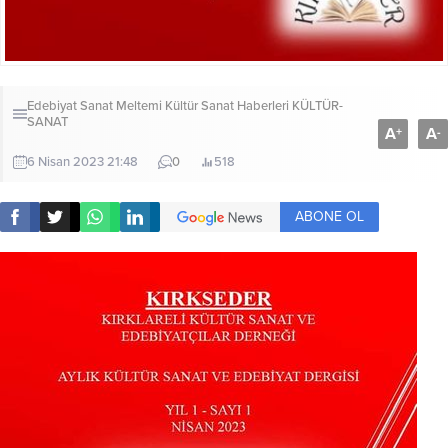
Edebiyat Sanat Meltemi Kültür Sanat Haberleri
KÜLTÜR-
SANAT
A
A
+
-
6 Nisan 2023 21:48
0
518
ABONE OL