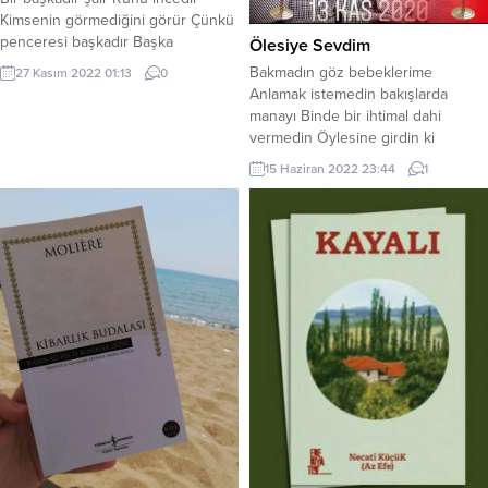
Kimsenin görmediğini görür Çünkü
penceresi başkadır Başka
Ölesiye Sevdim
pencereden bakar hayata Şiirlerini
Bakmadın göz bebeklerime
27 Kasım 2022 01:13
0
yazarken kağıda Arkadaş olur
Anlamak istemedin bakışlarda
kalem ve kağıtla Konuşur yazdığı
manayı Binde bir ihtimal dahi
satırla Bir başkadır şairin penceresi
vermedin Öylesine girdin ki
Başka bakar gözleri Gerçektir şairin
kalbime Bir daha çıkıp gitmedin
15 Haziran 2022 23:44
1
sözleri Yazar kötüyü ve iyiyi Şair
Bende karşılığını istedim Gönlünde
herşeye şiir yazar Şairi...
sana yer yok dedin Oysaki
Tutkularım seninleydi Hayallerim
seninleydi Özlem dolu bir
serüvendeydim . Özlemlerime
sükut Hayallerime kor Umutlarıma
dekor oluyorsun Yalnızlıklar içinde
bırakıyorsun Karanlıklara
gömüyorsun...