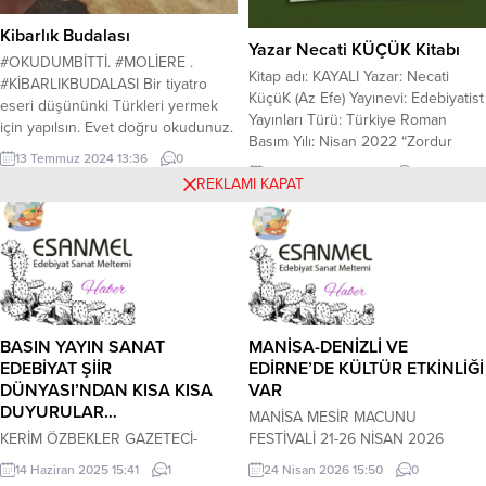
Kibarlık Budalası
Yazar Necati KÜÇÜK Kitabı
#OKUDUMBİTTİ. #MOLİERE .
Kitap adı: KAYALI Yazar: Necati
#KİBARLIKBUDALASI Bir tiyatro
KüçüK (Az Efe) Yayınevi: Edebiyatist
eseri düşününki Türkleri yermek
Yayınları Türü: Türkiye Roman
için yapılsın. Evet doğru okudunuz.
Basım Yılı: Nisan 2022 “Zordur
Fransa Kralı 14.Louis’in bizlere
13 Temmuz 2024 13:36
0
konar-göçer bir hayatı yaşamak. Bir
kızgınlığı nedeniyle Moiere’e
30 Mayıs 2022 22:19
0
REKLAMI KAPAT
toprağa bağlanmanın, aynı çatı
verdiği emir üzerine yazılmış bir
altında yaşlanmanın, her mevsimi
eser. Niçin mi? 4 Mehmet, saraydan
aynı meyve ağacıyla karşılamanın
Süleyman Ağa’yı kültürlerini,
mümkün olmadığı ama doyasıya
batılılığı incelemesi amacıyla
özgür, devingen ve geçtiği yollarda
Fransa’ya yollar. Fransa’da iyi
iz bırakan bir hayat… Ancak...
karşılanmasına ve her şeyi
beğenmesine rağmen
4.Mehmet’e...
BASIN YAYIN SANAT
MANİSA-DENİZLİ VE
EDEBİYAT ŞİİR
EDİRNE’DE KÜLTÜR ETKİNLİĞİ
DÜNYASI’NDAN KISA KISA
VAR
DUYURULAR…
MANİSA MESİR MACUNU
KERİM ÖZBEKLER GAZETECİ-
FESTİVALİ 21-26 NİSAN 2026
YAZAR-ŞAİR ULUSLARARASI
TARİHLERİ ARASINDA YAPILACAK…
14 Haziran 2025 15:41
1
24 Nisan 2026 15:50
0
15.SANAT GÜNLERİ TRABZON’DA
KERİM ÖZBEKLER GAZETECİ-