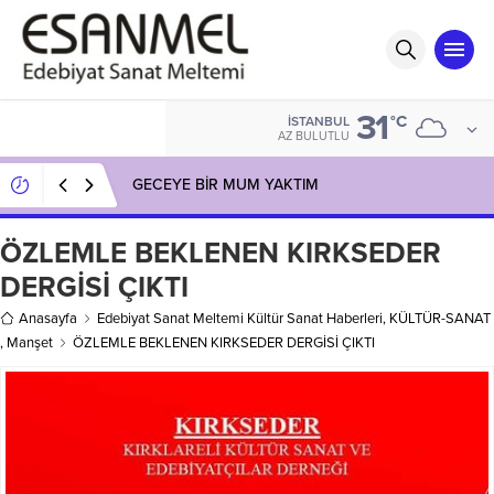
31
°C
İSTANBUL
AZ BULUTLU
GECEYE BİR MUM YAKTIM
ÖZLEMLE BEKLENEN KIRKSEDER
DERGİSİ ÇIKTI
Anasayfa
Edebiyat Sanat Meltemi Kültür Sanat Haberleri
,
KÜLTÜR-SANAT
,
Manşet
ÖZLEMLE BEKLENEN KIRKSEDER DERGİSİ ÇIKTI