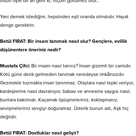
olsun öyle bir an gelir ki, hiçbiri görülmez olur…
Yani demek istediğim, hepsinden eşit oranda olmalıdır. Hayat
denge gerektirir.
Betül FIRAT: Bir insanı tanımak nasıl olur? Gençlere, evlilik
düşünenlere öneriniz nedir?
Mustafa Çifci:
Bir insanı nasıl tanırız? İnsan gizemli bir canlıdır.
Kötü güne denk gelmeden tanımak neredeyse imkânsızdır.
Gezmekle tozmakla insan tanınmaz. Olaylara nasıl tepki veriyor,
kardeşlerine nasıl davranıyor, babası ve annesine saygısı nasıl,
bunlara bakılmalı. Kaçamak öpüşmeleriniz, koklaşmanız,
sevişmeleriniz sevgiyi doğuramaz. Üstelik bunun adı, Aşk hiç
değildir.
Betül FIRAT
: Dostluklar nasıl gelişir?