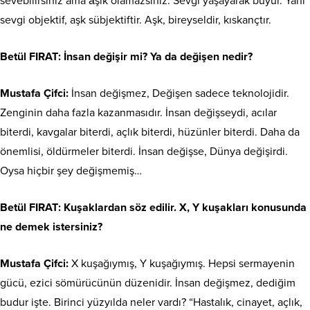
sevebilirsiniz ama âşık olamazsınız. Sevgi yaşayarak büyür. Yani
sevgi objektif, aşk sübjektiftir. Aşk, bireyseldir, kıskançtır.
Betül FIRAT
: İnsan değişir mi? Ya da değişen nedir?
Mustafa Çifci:
İnsan değişmez, Değişen sadece teknolojidir.
Zenginin daha fazla kazanmasıdır. İnsan değişseydi, acılar
biterdi, kavgalar biterdi, açlık biterdi, hüzünler biterdi. Daha da
önemlisi, öldürmeler biterdi. İnsan değişse, Dünya değişirdi.
Oysa hiçbir şey değişmemiş…
Betül FIRAT
: Kuşaklardan söz edilir. X, Y kuşakları konusunda
ne demek istersiniz?
Mustafa Çifci:
X kuşağıymış, Y kuşağıymış. Hepsi sermayenin
gücü, ezici sömürücünün düzenidir. İnsan değişmez, dediğim
budur işte. Birinci yüzyılda neler vardı? “Hastalık, cinayet, açlık,