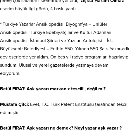
(1999) çok satanlar listelerinde yer aldı,
“Aşkta Haram Olmaz
”
eserim büyük ilgi gördü, 4 baskı yaptı.
* Türkiye Yazarlar Ansiklopedisi, Biyografya – Ünlüler
Ansiklopedisi, Türkiye Edebiyatçılar ve Kültür Adamları
Ansiklopedisi, İstanbul Şiirleri ve Yazıları Antolojisi – İst.
Büyükşehir Belediyesi – Fethin 550. Yılında 550 Şair- Yazar-adlı
dev eserlerde yer aldım. On beş yıl radyo programları hazırlayıp
sundum. Ulusal ve yerel gazetelerde yazmaya devam
ediyorum.
Betül FIRAT:
Aşk yazarı markanız tescilli, değil mi?
Mustafa Çifci:
Evet, T.C. Türk Patent Enstitüsü tarafından tescil
edilmiştir.
Betül FIRAT:
Aşk yazarı ne demek? Neyi yazar aşk yazarı?