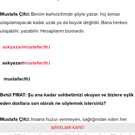
Mustafa Çifci:
Benim kartvizitimde şöyle yazar: hiç kimse
ulaşılamayacak kadar uzak ya da büyük değildir. Bana herkes
ulaşabilir, yazabilir. Hesaplarım bunlardır.
askyazarimustafacifci
askyazari
mustafacifci
mustafacifci
Betül FIRAT
: Şu ana kadar sohbetimizi okuyan ve bizlere eşlik
eden dostlara son olarak ne söylemek istersiniz?
Mustafa Çifci:
İnsana huzur vermeyen, sağlığından eden her
şey olmaz olsun. Bir işin sonunda gözyaşı olacaksa, parası da,
REKLAMI KAPAT