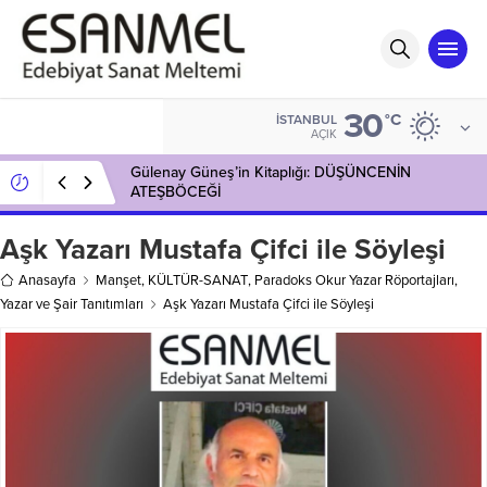
30
°C
İSTANBUL
AÇIK
İnadına Kıvırcık Soruyor Şanver Sarısaltun
Cevaplıyor
Aşk Yazarı Mustafa Çifci ile Söyleşi
Anasayfa
Manşet
,
KÜLTÜR-SANAT
,
Paradoks Okur Yazar Röportajları
,
Yazar ve Şair Tanıtımları
Aşk Yazarı Mustafa Çifci ile Söyleşi