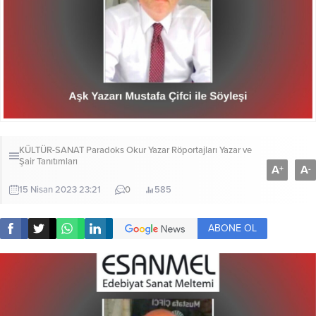
KÜLTÜR-SANAT
Paradoks Okur Yazar Röportajları
Yazar ve
Şair Tanıtımları
A
A
+
-
15 Nisan 2023 23:21
0
585
ABONE OL