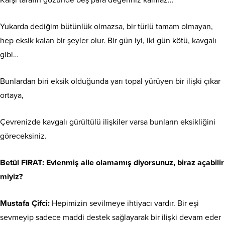
Karşı tarafın gözünde beş para değeriniz kalmaz…
Yukarda dediğim bütünlük olmazsa, bir türlü tamam olmayan,
hep eksik kalan bir şeyler olur. Bir gün iyi, iki gün kötü, kavgalı
gibi…
Bunlardan biri eksik olduğunda yarı topal yürüyen bir ilişki çıkar
ortaya,
Çevrenizde kavgalı gürültülü ilişkiler varsa bunların eksikliğini
göreceksiniz.
Betül FIRAT
: Evlenmiş aile olamamış diyorsunuz, biraz açabilir
miyiz?
Mustafa Çifci:
Hepimizin sevilmeye ihtiyacı vardır. Bir eşi
sevmeyip sadece maddi destek sağlayarak bir ilişki devam eder