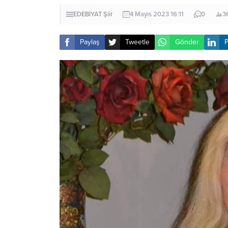
EDEBİYAT
Şiir
4 Mayıs 2023 16:11
0
3
Paylaş
Tweetle
Gönder
P