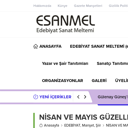
Hakkımızda
Künye
Gazete Manşetleri
Gizlilik Polit
ANASAYFA
EDEBİYAT SANAT MELTEMİ (e
Yazar ve Şair Tanıtımları
Sanatçı Tanıtımı
ORGANİZASYONLAR
GALERİ
ÜYELİ
YENİ İÇERİKLER
Gülenay Güneş’
NİSAN VE MAYIS GÜZELL
Anasayfa
EDEBİYAT
,
Manşet
,
Şiir
NİSAN VE MA