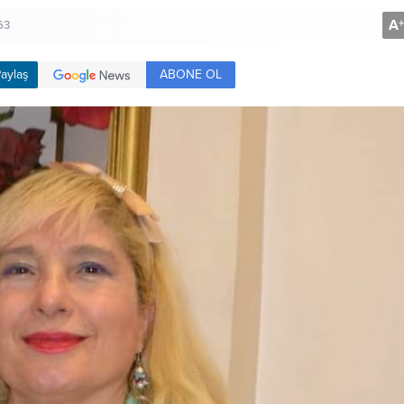
A
+
63
ABONE OL
aylaş