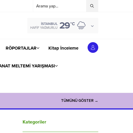
29
°C
İSTANBUL
HAFIF YAĞMURLU
RÖPORTAJLAR
Kitap İnceleme
ANAT MELTEMİ YARIŞMASI
TÜMÜNÜ GÖSTER →
Kategoriler