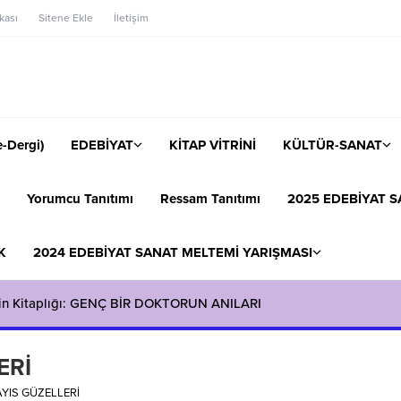
ikası
Sitene Ekle
İletişim
-Dergi)
EDEBİYAT
KİTAP VİTRİNİ
KÜLTÜR-SANAT
Yorumcu Tanıtımı
Ressam Tanıtımı
2025 EDEBİYAT S
K
2024 EDEBİYAT SANAT MELTEMİ YARIŞMASI
in Kitaplığı: GENÇ BİR DOKTORUN ANILARI
ERİ
YIS GÜZELLERİ