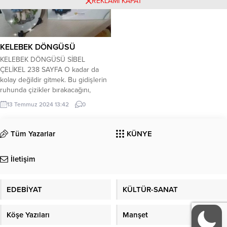
REKLAMI KAPAT
senin kaderin sen benim bahtım
Basın” kitabı yeniden yayınlandı....
Yaka yaka alev çıkar üstüme
Kahrettim hayata gülmedi kader
Üzülüp kendimi eyledim heder
Kuru bir kütüğüm...
KELEBEK DÖNGÜSÜ
KELEBEK DÖNGÜSÜ SİBEL
ÇELİKEL 238 SAYFA O kadar da
kolay değildir gitmek. Bu gidişlerin
ruhunda çizikler bırakacağını,
dönüp de bulamayacağını bulsan
13 Temmuz 2024 13:42
0
da bir anlamı olmayabileceğini bile
bile gitmek. Arkanda bir olasılıklar
bütünü, kalbinde bir yarım kalmışlık
Tüm Yazarlar
KÜNYE
duygusu bırakıp gitmek… Sanat
Tarihi mezunu Deniz’in en büyük
İletişim
hayali ressam olmaktır. Bu hayalini...
EDEBİYAT
KÜLTÜR-SANAT
Köşe Yazıları
Manşet