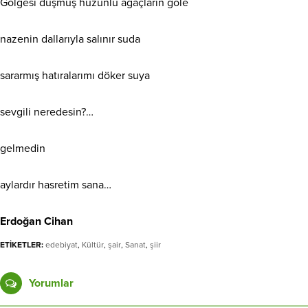
Gölgesi düşmüş hüzünlü ağaçların göle
nazenin dallarıyla salınır suda
sararmış hatıralarımı döker suya
sevgili neredesin?…
gelmedin
aylardır hasretim sana…
Erdoğan Cihan
ETİKETLER:
edebiyat
,
Kültür
,
şair
,
Sanat
,
şiir
Yorumlar