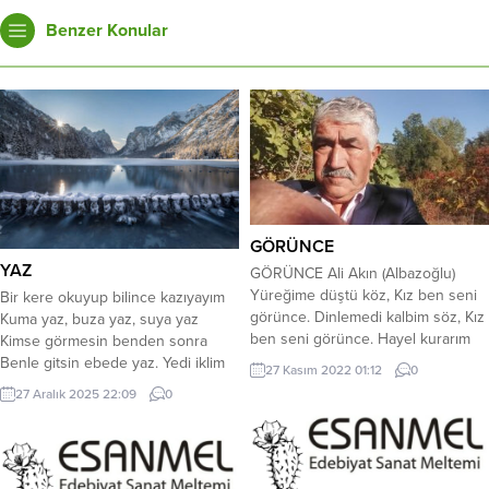
Benzer Konular
GÖRÜNCE
YAZ
GÖRÜNCE Ali Akın (Albazoğlu)
Yüreğime düştü köz, Kız ben seni
Bir kere okuyup bilince kazıyayım
görünce. Dinlemedi kalbim söz, Kız
Kuma yaz, buza yaz, suya yaz
ben seni görünce. Hayel kurarım
Kimse görmesin benden sonra
hayal, Var bende bir garip hal, Ben
Benle gitsin ebede yaz. Yedi iklim
27 Kasım 2022 01:12
0
bana yazdım masal, Kız ben seni
dört köşeyi dolaşayım Dağa yaz,
27 Aralık 2025 22:09
0
görünce. Ne türküler söyledim,
göle yaz, çöle yaz Akşam çöksün
Günü güne ekledim, Yollarını
göz gözü görmesin Yel süpürsün,
bekledim, Kız ben seni görünce.
karanlık geceye yaz. Hayatın kör
Aklımı aldın baştan, Kaçamam...
noktası gibi hatırlayayım Kuytuya