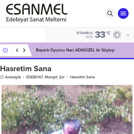
33
°C
İSTANBUL
AÇIK
Başarılı Oyuncu Naci ADIGÜZEL ile Söyleşi
Hasretim Sana
Anasayfa
EDEBİYAT
,
Manşet
,
Şiir
Hasretim Sana