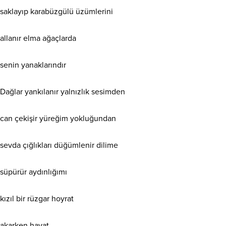
saklayıp karabüzgülü üzümlerini
allanır elma ağaçlarda
senin yanaklarındır
Dağlar yankılanır yalnızlık sesimden
can çekişir yüreğim yokluğundan
sevda çığlıkları düğümlenir dilime
süpürür aydınlığımı
kızıl bir rüzgar hoyrat
akarken hayat