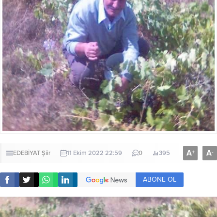
A
A
+
-
EDEBİYAT
Şiir
11 Ekim 2022 22:59
0
395
ABONE OL