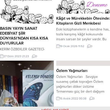
yaz, saklıya yaz, gizliye...
Kâğıt ve Mürekkebin Ötesinde:
Kitapların Gizli Menkıbesi
BASIN YAYIN SANAT
Eski kütüphanelerin o kendine has,
EDEBİYAT ŞİİR
tozla karışmış kâğıt kokusunda
DÜNYASI’NDAN KISA KISA
insanı sarsan bir şeyler vardır. Bu
DUYURULAR
koku, sadece bir malzemenin
19 Ocak 2026 11:52
0
bozulmaya yüz tutuşunu değil,
KERİM ÖZBEKLER GAZETECİ-
yaşanmışlıkların sessiz fısıltısını
YAZAR-ŞAİR UĞUR PİŞMANLIK İLE
27 Ekim 2023 21:23
0
taşır. Latinlerin o meşhur cümlesini
YAKUP BONCUK 21 EKİM
hatırlayalım: “Habent sua fata libelli.”
GAZETECİLER GÜNÜ
Türkçesi şudur; “Kitapların da kendi
VE CUMHURİYET’İN 100.YILI NEDENİ
Özlem Yağmurları
kaderleri vardır.” Bu cümle, ilk
İLE ”TARSUS YEREL BASINI” İSİMLİ
Özlem Yağmurları Sevgiye
bakışta sadece bir nesnenin...
1 KİTAP YAYINLADILAR… Uğur
susamış çatlak toprağım Özlem
Pişmanlık’ın 2008 yılında
yağmurları döker üstüme
yayımlanan “Tarsus Basın Tarihi-
Tırmanması güç bir dert dağıyım
YüzYıllık İzler” kitabına 2000
Hasret bulutları çöker üstüme
yılından bugüne kadar çıkan yerel
15 Aralık 2022 00:38
0
Giderken ağlayıp yüzüme baktın
gazeteler de ilave edilerek, Yakup
Çıraydım bakışın alevdi yaktın Ben
Boncuk ile birlikte “Tarsus Yerel