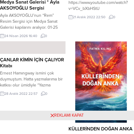
Medya Sanat Galerisi * Ayla
https://www.youtube.com/watch?
AKSOYOĞLU Sergisi
v=VCv_bXbHStU
Ayla AKSOYOĞLU’nun “Rem”
21 Aralık 2022 22:50
0
Resim Sergisi için Medya Sanat
Galerisi kapılarını aralıyor. 01-25
Mayıs 2026 tarihleri arasında
24 Nisan 2026 16:40
0
yapılacak olan serginin açılışı 01
Mayıs 2026 Cuma günü 18:00 da
Medya Sanat Galerisi’nde olacaktır.
Farklı tarzı ve renkli kişiliği ile dikkat
ÇANLAR KİMİN İÇİN ÇALIYOR
çeken ve aynı zamanda da
Kitabı
performans sanatçısı olan Ayla
Ernest Hamıngway ismini çok
AKSOYOĞLU, birçok resime...
duymuştum. Hatta yazmalarıma bir
katkısı olur ümidiyle “Yazma
Üzerine” adlı bir kitanını bile alıp
28 Aralık 2022 22:57
0
incelemiştim. Tabi o bir derlemeydi.
İspanya iç savaşında, dünyanın
öbür ucundan savaşmak için gelen
antifaşist bir gerilla grubunun bir
REKLAMI KAPAT
köprüyü havaya uçurmak üzere
görev alanların; grup içi diyalogları,
KÜLLERİNDEN DOĞAN ANKA
aşkları, tutkuları, bir davaya...