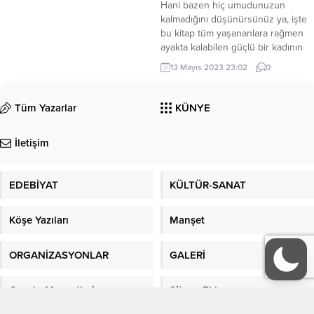
Hani bazen hiç umudunuzun
kalmadığını düşünürsünüz ya, işte
bu kitap tüm yaşananlara rağmen
ayakta kalabilen güçlü bir kadının
hikayesini konu ediniyor. En
13 Mayıs 2023 23:02
0
yakınından yediği ihanet yüzünden
her şeyi geride bırakarak giden Su,
yıllar sonra hikayede de anlatıldığı
Tüm Yazarlar
KÜNYE
üzere küllerinden doğarak bir Anka
misali geri döner. Yepyeni bir
İletişim
başlangıç ve taptaze...
EDEBİYAT
KÜLTÜR-SANAT
Köşe Yazıları
Manşet
ORGANİZASYONLAR
GALERİ
Gazete Manşetleri
Sitene Ekle