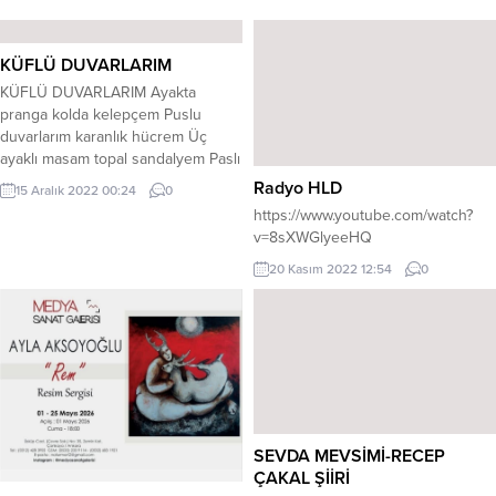
KÜFLÜ DUVARLARIM
KÜFLÜ DUVARLARIM Ayakta
pranga kolda kelepçem Puslu
duvarlarım karanlık hücrem Üç
ayaklı masam topal sandalyem Paslı
zincirlerim kolda kelepçem. Küf
Radyo HLD
15 Aralık 2022 00:24
0
kokuyor hücrem ağlama Ecem
https://www.youtube.com/watch?
Karışır gündüze bitmiyor gecem,
v=8sXWGlyeeHQ
Acıdır çözülmez benim bilmecem
Soğuk duvarlarım kolda kelepçem.
20 Kasım 2022 12:54
0
Sürgülü kapılar kördür pencerem
Sevdamı sayıklar dil hecem hecem,
Güneş batar ufuk kararır gecem...
SEVDA MEVSİMİ-RECEP
ÇAKAL ŞİİRİ