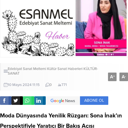
Edebiyat Sanat Meltemi Kültür Sanat Haberleri
KÜLTÜR-
SANAT
A
A
+
-
10 Mayıs 2024 11:15
0
771
ABONE OL
Moda Dünyasında Yenilik Rüzgarı: Sona İnak’ın
Perspektifiyle Yaratıcı Bir Bakış Açısı