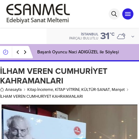
31
°C
İSTANBUL
PARÇALI BULUTLU
Başarılı Oyuncu Naci ADIGÜZEL ile Söyleşi
İLHAM VEREN CUMHURİYET
KAHRAMANLARI
Anasayfa
Kitap İnceleme
,
KİTAP VİTRİNİ
,
KÜLTÜR-SANAT
,
Manşet
İLHAM VEREN CUMHURİYET KAHRAMANLARI