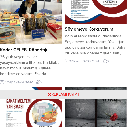
Söylemeye Korkuyorum
Adın arsenik sanki dudaklarımda,
Söylemeye korkuyorum, Yokluğun
usulca sızarken damarlarıma, Daha
Kader ÇELEBİ Röportajı
bir kere bile öpememişken seni,
26 yıllık yaşantıma ve
Gitmek istemiyorum, Ölmek
27 Kasım 2025 11:54
0
yaşayacaklarıma ithafen; Bu kitabı,
istemiyorum… Sabahattin ŞENGÜL
hayatımda iz bırakmış kişilere
kendime adıyorum. Elveda
Yolculuk, sizden biri olsun. Sizin
7 Mayıs 2023 15:32
0
olsun. Kelimelerimi, cümlelerimi
kalbimin en derinine savuruyorum.
REKLAMI KAPAT
Alın, saklayın, hissedin daima… Ve
biliyorum ki; büyümek ne kadar
sancılıysa fark etmek de bir o kadar
sancılı… Betül FIRAT: Şiir Yazmaya
nasıl...