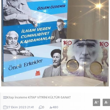
Kitap İnceleme
KİTAP VİTRİNİ
KÜLTÜR-SANAT
A
A
+
-
27 Ekim 2023 21:41
0
480