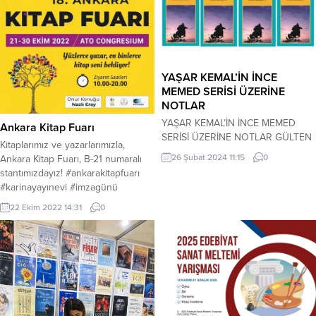
YAŞAR KEMAL’İN İNCE
MEMED SERİSİ ÜZERİNE
NOTLAR
YAŞAR KEMAL’İN İNCE MEMED
Ankara Kitap Fuarı
SERİSİ ÜZERİNE NOTLAR GÜLTEN
Kitaplarımız ve yazarlarımızla,
TÜRKEL … İnce Memed 1
26 Şubat 2024 11:15
0
Ankara Kitap Fuarı, B-21 numaralı
Ortaçağdan itibaren gelen feodal
stantımızdayız! #ankarakitapfuarı
bir sistem olan ağalık maalesef
#karinayayınevi #imzagünü
ülkemizde Osmanlı’dan bu yana
halen 21.Vyy da bile devam
22 Ekim 2022 14:31
0
edegelen bir sömürü sistemi. Kitabı
okurken Abdi Ağanın tüm
zalimliklerine karşı koca yüreğiyle
isyan edip kesme köyündeki
Süleyman’ ın...