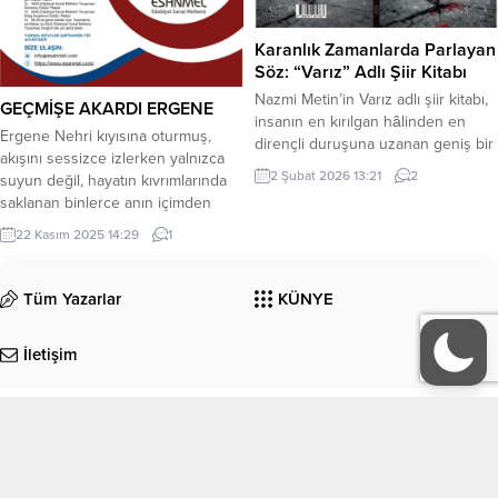
Karanlık Zamanlarda Parlayan
Söz: “Varız” Adlı Şiir Kitabı
Nazmi Metin’in Varız adlı şiir kitabı,
GEÇMİŞE AKARDI ERGENE
insanın en kırılgan hâlinden en
Ergene Nehri kıyısına oturmuş,
dirençli duruşuna uzanan geniş bir
akışını sessizce izlerken yalnızca
duygu ve düşünce evrenini okurla
2 Şubat 2026 13:21
2
suyun değil, hayatın kıvrımlarında
buluşturuyor. Bu kitapta şiir,
saklanan binlerce anın içimden
yalnızca estetik bir ifade alanı değil;
geçip gittiğini hissediyorum. Taş
emeğin, adalet arayışının, belleğin
22 Kasım 2025 14:29
1
köprünün yorgun gölgesinde
ve umudun dili olarak karşımıza
zaman ağır ağır ilerliyor; sanki
çıkıyor. Metin’in dizeleri;
köprünün her taşında bir sır gizli.
Tüm Yazarlar
KÜNYE
yaşanmışlıkların tortusunu taşıyan
Sazların rüzgâra uyumlu
bir yürekten süzülerek, toplumsal...
salınımında geçmişim fısıldıyor
İletişim
bana; dokunduğunda acı-tatlı
hatıraları uyandıran ince bir el işi
gibi....
EDEBİYAT
KÜLTÜR-SANAT
Köşe Yazıları
Manşet