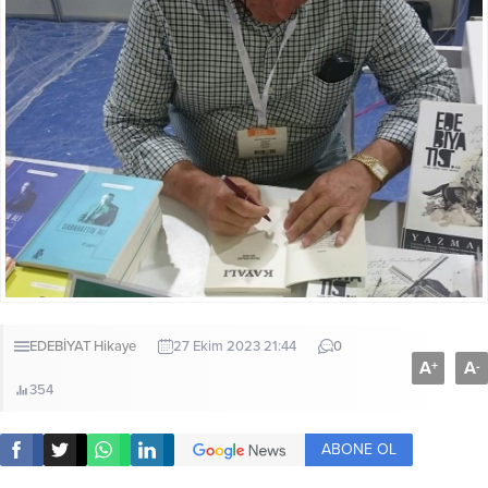
EDEBİYAT
Hikaye
27 Ekim 2023 21:44
0
A
A
+
-
354
ABONE OL