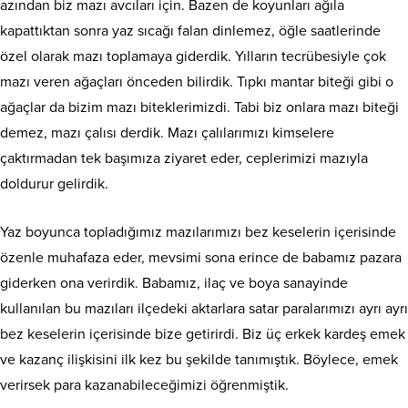
azından biz mazı avcıları için. Bazen de koyunları ağıla
kapattıktan sonra yaz sıcağı falan dinlemez, öğle saatlerinde
özel olarak mazı toplamaya giderdik. Yılların tecrübesiyle çok
mazı veren ağaçları önceden bilirdik. Tıpkı mantar biteği gibi o
ağaçlar da bizim mazı biteklerimizdi. Tabi biz onlara mazı biteği
demez, mazı çalısı derdik. Mazı çalılarımızı kimselere
çaktırmadan tek başımıza ziyaret eder, ceplerimizi mazıyla
doldurur gelirdik.
Yaz boyunca topladığımız mazılarımızı bez keselerin içerisinde
özenle muhafaza eder, mevsimi sona erince de babamız pazara
giderken ona verirdik. Babamız, ilaç ve boya sanayinde
kullanılan bu mazıları ilçedeki aktarlara satar paralarımızı ayrı ayrı
bez keselerin içerisinde bize getirirdi. Biz üç erkek kardeş emek
ve kazanç ilişkisini ilk kez bu şekilde tanımıştık. Böylece, emek
verirsek para kazanabileceğimizi öğrenmiştik.