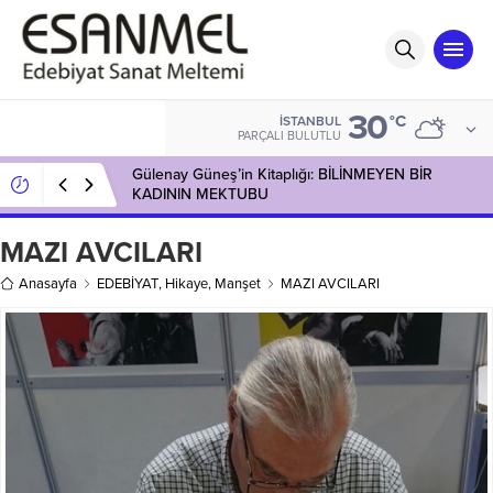
30
°C
İSTANBUL
PARÇALI BULUTLU
Gülenay Güneş’in Kitaplığı: BİLİNMEYEN BİR
KADININ MEKTUBU
MAZI AVCILARI
Anasayfa
EDEBİYAT
,
Hikaye
,
Manşet
MAZI AVCILARI