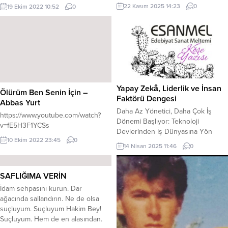
yastık,Bana musalla taşı
olacak şu alemde İki metrelik mezar
22 Kasım 2025 14:23
0
19 Ekim 2022 10:52
0
düştü.Gelemem artık
değil mi, bu işin sonu? KERİM
sevdiklerime,Gelemem kokuma
ÖZBEKLER
hasretlere. Herkese yumuşak
yorgan,Bana kara toprak
düştü.Göremem en güzel
hallerinizi,Göremem huzurlu
vakitlerinizi. Herkese kutlama
kıyafeti,Bana ay yıldızlı bayrak
Yapay Zekâ, Liderlik ve İnsan
Ölürüm Ben Senin İçin –
düştü.Göremem arkamda
Faktörü Dengesi
Abbas Yurt
kalanları,Göremem akan
Daha Az Yönetici, Daha Çok İş
gözyaşlarını. Herkesin yanına
https://www.youtube.com/watch?
Dönemi Başlıyor: Teknoloji
sevdiği,Bana sonsuz ahiret
v=fE5H3F1YCSs
Devlerinden İş Dünyasına Yön
düştü.Vatan...
10 Ekim 2022 23:45
0
Veren Hamleler Amazon ve
14 Nisan 2025 11:46
0
Microsoft gibi dünya devi
şirketlerin liderlik ettiği yalın
yönetim stratejileri, iş dünyasını
SAFLIĞIMA VERİN
yeniden şekillendiriyor. Stratejik
İdam sehpasını kurun. Dar
yönetim danışmanı, eğitmen ve
ağacında sallandırın. Ne de olsa
yazar Canan Duman, bu önemli
suçluyum. Suçluyum Hakim Bey!
dönüşümleri analiz ederek,
Suçluyum. Hem de en alasından.
organizasyon yapılarında