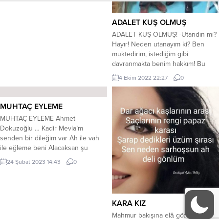
Serhat Ertuğrul: Hoş buldum
teşekkür ederim. Ben Serhat
Ertuğrul. Şair ve uzman
ADALET KUŞ OLMUŞ
öğretmenim. Muğla Üniversitesi
ADALET KUŞ OLMUŞ! -Utandın mı?
Sınıf Öğretmenliği Fakültesinden
Hayır! Neden utanayım ki? Ben
mezun oldum. Sanatın her dalıyla
muktedirim, istediğim gibi
ilgilenmeyi çok severim ama
davranmakta benim hakkım! Bu
bunların en başında tabi ki...
isteğe, herhangi birilerini, herhangi
4 Ekim 2022 22:27
0
bir yerde gereğinde sorgusuz,
sualsiz darp etmekte dahil. Acımam!
Böyle biline. -Nerede geliyor, bu
MUHTAÇ EYLEME
yoğurdun bolluğu? Dün beyaz
MUHTAÇ EYLEME Ahmet
Türklerindi bu hak, bu gün
Dokuzoğlu … Kadir Mevla’m
bilakaydışartsız bizim
senden bir dileğim var Ah ile vah
anlıyormusun? -Anlıyorum,
ile eğleme beni Alacaksan şu
anlamasına da;...
canımı çabuk al Yer ile sınayıp
24 Şubat 2023 14:43
0
deneme beni Gözüm görmez oldu
bakamaz oldum Yanıma yönüme
kızamaz oldum Kendi kusurumu
bulamaz oldum Işığa güneşe
KARA KIZ
bırakma beni Sana inanmışım
Mahmur bakışına elâ gözüne Ne
şüphesiz şartsız Sen beni...