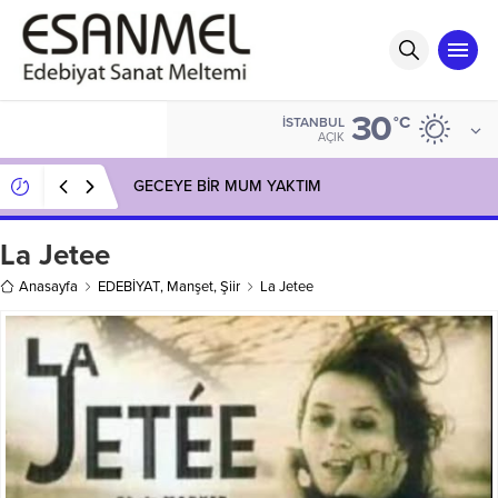
30
°C
İSTANBUL
AÇIK
GECEYE BİR MUM YAKTIM
La Jetee
Anasayfa
EDEBİYAT
,
Manşet
,
Şiir
La Jetee