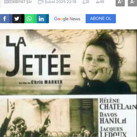
A
A
+
-
EDEBİYAT
Şiir
1 Şubat 2025 22:18
0
49
ABONE OL