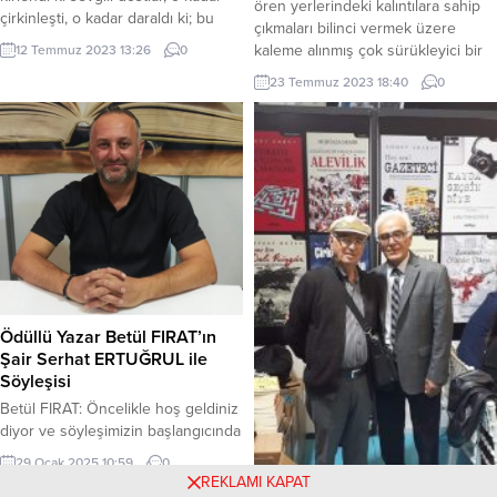
ören yerlerindeki kalıntılara sahip
çirkinleşti, o kadar daraldı ki; bu
çıkmaları bilinci vermek üzere
kirlenmenin, bu çirkinliğin bu
kaleme alınmış çok sürükleyici bir
12 Temmuz 2023 13:26
0
kabalığın önünü eğer ki şiirle
roman. Bu kitabı okurken; tarihi
23 Temmuz 2023 18:40
0
kesemezsek, içimizdeki şiiri
kalıntıların ve sanat eserlerinin (taş
yakalayamazsak, şiirin küllenen
yerinde ağırdır misali) yerinde
ateşini tekrar canlandıramazsak
sergilenmesinin ne anlama
korkarım ki kısa bir zaman sonra;
geldiğini, bu eserlerin nasıl ve
içimizdeki onca cici kuşlar
kimler tarafından kaçırıldığına şahit
kanatlanmayacak,...
oluyorsunuz. İlk bakışta, çocuklara
tarih bilinci kazandırmak...
Ödüllü Yazar Betül FIRAT’ın
Şair Serhat ERTUĞRUL ile
Söyleşisi
Betül FIRAT: Öncelikle hoş geldiniz
diyor ve söyleşimizin başlangıcında
bir iki cümleyle sizi tanımak
29 Ocak 2025 10:59
0
istiyoruz. Serhat Ertuğrul kimdir?
REKLAMI KAPAT