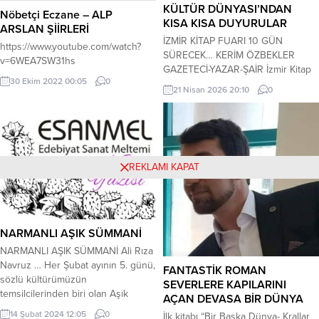
KÜLTÜR DÜNYASI’NDAN
Nöbetçi Eczane – ALP
KISA KISA DUYURULAR
ARSLAN ŞİİRLERİ
İZMİR KİTAP FUARI 10 GÜN
https://www.youtube.com/watch?
SÜRECEK… KERİM ÖZBEKLER
v=6WEA7SW31hs
GAZETECİ-YAZAR-ŞAİR İzmir Kitap
30 Ekim 2022 00:05
0
Fuarı 17-26 Nisan 2026 tarihleri
21 Nisan 2026 20:10
0
arasında eski İzmir Enternasyonel
Fuarı içinde açılacak ve 10 gün
sürecek, bir çok yazar ve şair bu
fuarda yer alacak. Söyleşiler-şiir
dinletileri-imza günleri-sergiler-
REKLAMI KAPAT
paneller yapılacak, yeni fuar İzmir’in
Gaziemir İlçesine 10 kilometre
uzaklıkta olduğu için...
NARMANLI AŞIK SÜMMANİ
NARMANLI AŞIK SÜMMANİ Ali Rıza
Navruz … Her Şubat ayının 5. günü,
FANTASTİK ROMAN
sözlü kültürümüzün
SEVERLERE KAPILARINI
temsilcilerinden biri olan Aşık
AÇAN DEVASA BİR DÜNYA
Sümmani’nin ölüm günü oluyor. Bir
14 Şubat 2024 12:05
0
İlk kitabı “Bir Başka Dünya- Krallar