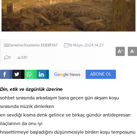
Deneme/İnceleme
EDEBİYAT
16 Mayıs 2024 14:27
A
A
+
-
0
581
ABONE OL
Din, etik ve özgürlük üzerine
sohbet sırasında arkadaşım bana geçen gün akşam koşu
sırasında müzik dinlerken
en sevdiği kısma denk gelince ve birkaç gündür antidepresan
ilaçlarının da onu iyi
hissettirmeye başladığını düşünmesiyle birden koşu temposunu