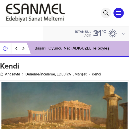
31
°C
İSTANBUL
AÇIK
Başarılı Oyuncu Naci ADIGÜZEL ile Söyleşi
Kendi
Anasayfa
Deneme/İnceleme
,
EDEBİYAT
,
Manşet
Kendi