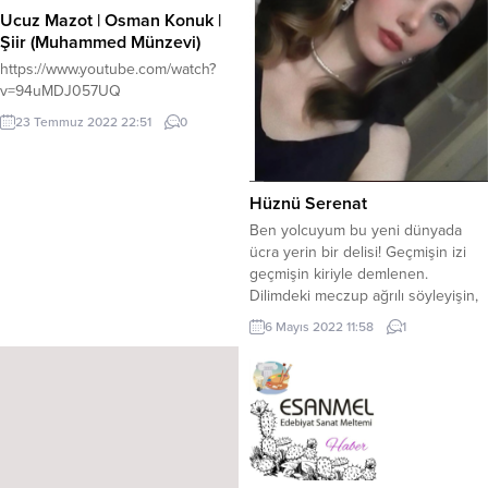
Ucuz Mazot | Osman Konuk |
Şiir (Muhammed Münzevi)
https://www.youtube.com/watch?
v=94uMDJ057UQ
23 Temmuz 2022 22:51
0
Hüznü Serenat
Ben yolcuyum bu yeni dünyada
ücra yerin bir delisi! Geçmişin izi
geçmişin kiriyle demlenen.
Dilimdeki meczup ağrılı söyleyişin,
telaffuzuyum. Dillerin söylediği
6 Mayıs 2022 11:58
1
gözlerin gördüğü zifiri karanlıkta
dilenen bir dilenciyim… Zamanın
falancası ,yolun hancısı Nerede bu
eştigin yaranın sancısı? Saadetin
huzurun sessiz kamçısı Gülen
Gül’ün dikeninin sinsi acısı Bir
bahardan koptum bu...