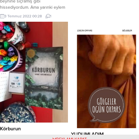
beynine sıçramış gibi
alacağınız eserleri, her ay
hissediyordum. Ama yarınki eylem
yayınlanacak, dergiye
için dirençli olmalıydım. Hali ile her
3 Temmuz 2022 00:28
1
gönderebilirsiniz. Ulaşabileceğiniz
zamanki gibi nezarette tutacaklardı
sosyal medya hesapları: İnstagram :
bizi bir süre. Ama yok, ben
edebiyatmolasi.dergisi Mail:
dünyaya tüm kadınların sesi olmak
edebiyatmolasidergisi@outlook.co
için gelmiştim, bu çığlığı
susturamayacaklardı. Evet! O
bendim tiz sesi ile her eylemde...
Körburun
YUDUMLADIM…
Körburun’un kapağını kapattığımda