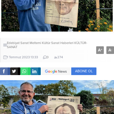
Edebiyat Sanat Meltemi Kültür Sanat Haberleri
KÜLTÜR-
SANAT
A
A
+
-
1 Temmuz 2023 13:33
0
274
ABONE OL