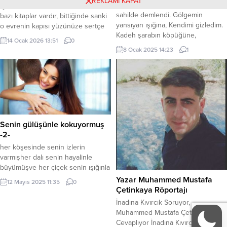
REKLAMI KAPAT
Kaç liman gördü gönlüm? Kaç
içimde tuhaf bir tortu kaldı. Hani
sahilde demlendi. Gölgemin
bazı kitaplar vardır, bittiğinde sanki
yansıyan ışığına, Kendimi gizledim.
o evrenin kapısı yüzünüze sertçe
Kadeh şarabın köpüğüne,
kapanmış gibi hissedersiniz;
14 Ocak 2026 13:51
0
Cümlelerini ekledim. Günün ilk
Körburun öyle değil. Daha çok, sisli
8 Ocak 2025 14:23
1
ışığında, yağmur yağdı. Fırtınalar
bir havada kıyıdan uzaklaşan bir
gördü, gecenin zifiriginde…
vapurun güvertesindeymişim gibi
Yıldızları taşırken, Şarabımı aşk
hissettirdi. Ada yavaş yavaş
kasesine doldurup, Yudumladım…
gözden kayboluyor ama rüzgârı
Göğsümden akarken şarap, Şarap
hala yüzümüze temas etmeye
kokusunu, Son limana, gölgeme
devam eder....
gizledim. Gölgeler / Ogün Orpars
Senin gülüşünle kokuyormuş
-2-
her köşesinde senin izlerin
varmışher dalı senin hayalinle
büyümüşve her çiçek senin ışığınla
açmış Seninmiş o bahçeben
Yazar Muhammed Mustafa
12 Mayıs 2025 11:35
0
yalnızca bir misafirmişim
Çetinkaya Röportajı
Misafirliğini bilmeyenkokularına
İnadına Kıvırcık Soruyor,
sığınanrenklerinde kendini
Muhammed Mustafa Çetinkaya
kaybedenama ait olmayan bir
Cevaplıyor İnadına Kıvırcık: