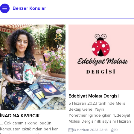
Benzer Konular
Edebiyat Molası Dergisi
5 Haziran 2023 tarihinde Melis
Bektaş Genel Yayın
İNADINA KIVIRCIK
Yönetmenliği’nde çıkan “Edebiyat
Molası Dergisi” ilk sayısını Haziran
… Çok canım sıkkındı bugün.
ayında, içerisinde yer alan 50
Kampüsten çıktığımdan beri kan
13 Haziran 2023 23:13
0
yazarla birlikte çıkardı. Kaleme