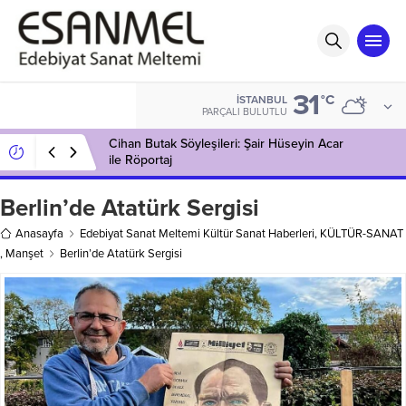
31
°C
İSTANBUL
PARÇALI BULUTLU
Cihan Butak Söyleşileri: Şair Hüseyin Acar
ile Röportaj
Berlin’de Atatürk Sergisi
Anasayfa
Edebiyat Sanat Meltemi Kültür Sanat Haberleri
,
KÜLTÜR-SANAT
,
Manşet
Berlin’de Atatürk Sergisi