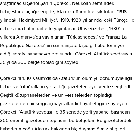
araştırmacısı Şenol Şahin Çörekci, Neukölln semtindeki
bahçesinde açtığı sergide, Atatürk dönemine ışık tutan, ‘1918
yılındaki Hakimiyeti Milliye‘, ‘1919, 1920 yıllarında‘ eski Türkçe ile
daha sonra Latin harflerle yayınlanan Ulus Gazetesi, 1930’lu
yıllarda Almanya’da yayınlanan ‘Türkischepost’ ve Fransız La
Republigue Gazetesi’nin sürmanşete taşıdığı haberlerin yer
aldığı sergiyi sanatseverlere sundu. Çörekçi, Atatürk sevdasıyla
35 yılda 300 belge topladığını söyledi.
Çörekçi‘nin, 10 Kasım’da da Atatürk’ün ölüm yıl dönümüyle ilgili
haber ve fotoğrafların yer aldığı gazeteleri aynı yerde sergiledi.
Çeşitli kütüphanelerden ve üniversitelerden topladığı
gazetelerden bir sergi açmayı yıllardır hayal ettiğini söyleyen
Çörekçi, “Atatürk sevdası ile 35 senede yerli yabancı basından
300 önemli gazeteden topladım bu belgeleri. Bu gazetelerdeki
haberlerin çoğu Atatürk hakkında hiç duymadığımız bilgileri