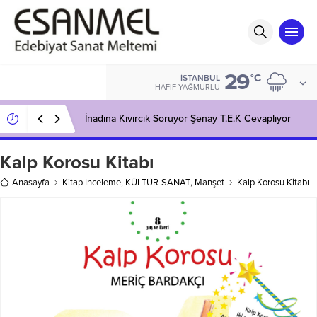
29
°C
İSTANBUL
HAFIF YAĞMURLU
İnadına Kıvırcık Soruyor Şenay T.E.K Cevaplıyor
Kalp Korosu Kitabı
Anasayfa
Kitap İnceleme
,
KÜLTÜR-SANAT
,
Manşet
Kalp Korosu Kitabı