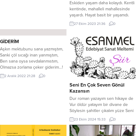
Eskiden yaşam daha kolaydı. Kentli
kentinde, mahalleli mahallesinde
yaşardı. Hayat basit bir yaşamdı.
Günlük güneşlik çevre tek yaşamdı.
27 Ekim 2023 21:36
0
İnsanların birkaç dostu olurdu ama
dostlarıyla beraber hitap ve
muhatap bir haldeydi. Ama
GİDERİM
bugünün sanal dünyasında bire bir
Aşkın mektubunu sana yazmıştım,
sabit dostluklar kalmadı. Artık
Sanki çöl sıcağı inan yanmıştım,
hepimizin bir tek dostu var: sihirli
Ben sana oysa sevdalanmıstım,
kutu. Bu sihirli kutu...
Olmazsa zorlama çeker giderim…!
Sevgime inanmaz alay etmişin,
2 Aralık 2022 21:28
0
Resim göndermiştim onu yakmışın,
Seni En Çok Seven Gönül
Buda yetmez gibi mesaj atmışın,
Kazansın
Olmazsa zorlama çeker giderim…!
Hava yüreğinde saklar demiştim,
Dur roman yazayım sen hikaye de
Cennet gülü gibi seni sevmiştim,
Vur öldür yatayım bir divane de
Başka göze bakmam yemin
Söylesin şahitler çıkalım yüze Seni
etmişim, Olmazsa zorlama...
en çok seven gönül kazansın ***
23 Ekim 2024 15:33
0
Divane geçtiğim yollar söylesin
Gözlerimden akan yaşlar söylesin
Sor kanadı kırık kuşlar söylesin