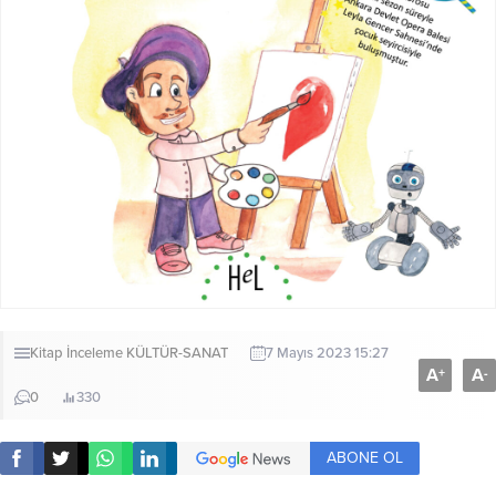
Kitap İnceleme
KÜLTÜR-SANAT
7 Mayıs 2023 15:27
A
A
+
-
0
330
ABONE OL