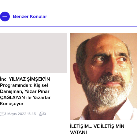
Benzer Konular
İnci YILMAZ ŞİMŞEK’İN
Programından: Kişisel
Danışman, Yazar Pınar
ÇAĞLAYAN ile Yazarlar
Konuşuyor
https://youtu.be/lL_2g_dJ1pk
3 Mayıs 2022 15:45
0
İLETİŞİM… VE İLETİŞİMİN
VATANI