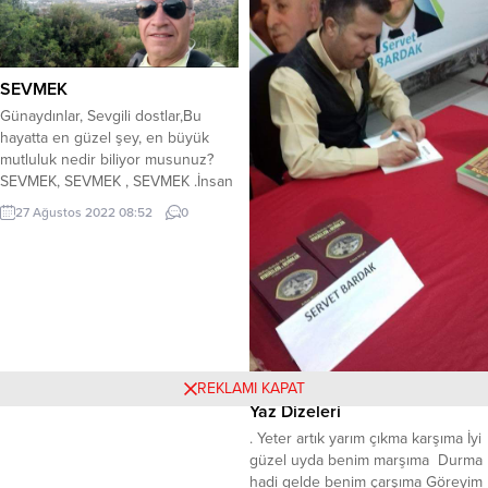
çıkartmış olabilir. Bu durumu,
kurucusu olarak bilinen şairin
eldeki...
felsefe, edebiyat, astronomi, tıp,
geometri gibi alanlarda çalışmalar
yapmıştır. 12. Yüzyıla damga vuran
SEVMEK
filozof...
Günaydınlar, Sevgili dostlar,Bu
hayatta en güzel şey, en büyük
mutluluk nedir biliyor musunuz?
SEVMEK, SEVMEK , SEVMEK .İnsan
önce kendini sevmeli.Sevmek, en
27 Ağustos 2022 08:52
0
büyük mutluluk
duygusudur.Sevmek, sevdiğin şeyi
mutlu etmek, yüzündeki
tebessümügörmek, var kılmak, ve
bunlara sebep olmak, ortak
olmaktır.Nefes alıp veren her canlıyı
sevmek.İnsan sevmek, hayvan
sevmekBir çocuğu sevmek, onu
REKLAMI KAPAT
sevindirmektir.Ağlayan...
Yaz Dizeleri
. Yeter artık yarım çıkma karşıma İyi
güzel uyda benim marşıma Durma
hadi gelde benim çarşıma Göreyim