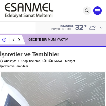
32
°C
İSTANBUL
PARÇALI BULUTLU
GECEYE BİR MUM YAKTIM
İşaretler ve Tembihler
Anasayfa
Kitap İnceleme
,
KÜLTÜR-SANAT
,
Manşet
İşaretler ve Tembihler