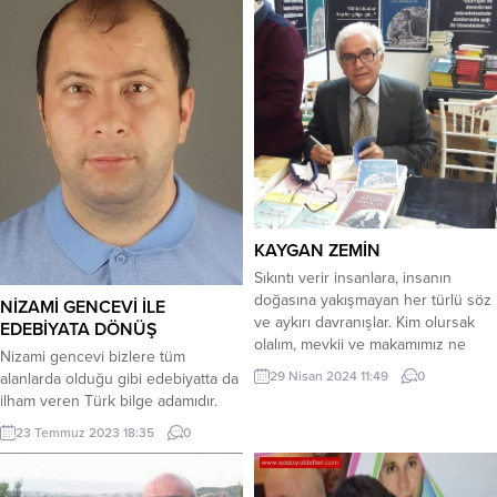
KAYGAN ZEMİN
Sıkıntı verir insanlara, insanın
doğasına yakışmayan her türlü söz
NİZAMİ GENCEVİ İLE
ve aykırı davranışlar. Kim olursak
EDEBİYATA DÖNÜŞ
olalım, mevkii ve makamımız ne
Nizami gencevi bizlere tüm
olursa olsun; nihayeti insanız,
29 Nisan 2024 11:49
0
alanlarda olduğu gibi edebiyatta da
düşünen karar verebilen sağlıklı bir
ilham veren Türk bilge adamıdır.
insan. Aklı başında, onurlu ve
Duygu ve düşüncelerine eserler
saygın. Şartlar, bir şekilde
23 Temmuz 2023 18:35
0
katarak bugün ve daha nice asırlar
özümüzde bulunan bazı
herkesin aklında kalacaktır. Fars
vasıflarından ötürü bizi ön plana
edebiyatında ise hamse türünün