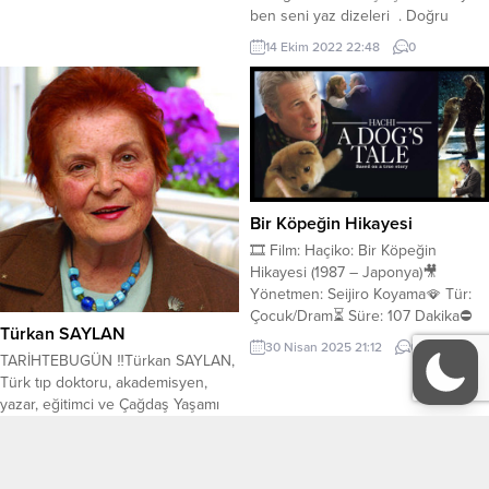
ben seni yaz dizeleri . Doğru
dürüst olsun hep hecelerin Şiirle
14 Ekim 2022 22:48
0
hoş geçsin can gecelerin Biraz
hafiflensin o acıların Göreyim ben
seni gez dizeleri . Sevgi olsun
daim biricik yolun Petek petek
süzsün...
Bir Köpeğin Hikayesi
🎞️ Film: Haçiko: Bir Köpeğin
Hikayesi (1987 – Japonya)🎥
Yönetmen: Seijiro Koyama🪭 Tür:
Çocuk/Dram⏳ Süre: 107 Dakika⛔
Türkan SAYLAN
Kimler İzleyebilir: 13+ 🔦 Konusu:
30 Nisan 2025 21:12
0
Her gün evinden en yakındaki tren
TARİHTEBUGÜN ‼️Türkan SAYLAN,
istasyonu olan Tokyo’daki Shibuya
Türk tıp doktoru, akademisyen,
İstasyonu’na kadar ve gene
yazar, eğitimci ve Çağdaş Yaşamı
istasyondan evine kadar sahibi
Destekleme Derneği’nin eski
Prof.Ueno’ya eşlik edip,onu
Genel Başkanı. ‼️Doğum tarihi 13
18 Mayıs 2026 13:24
0
uğurlayan ve karşılayan;Ueno vefat
Aralık 1935/İstanbul; vefatı 18 Mayıs