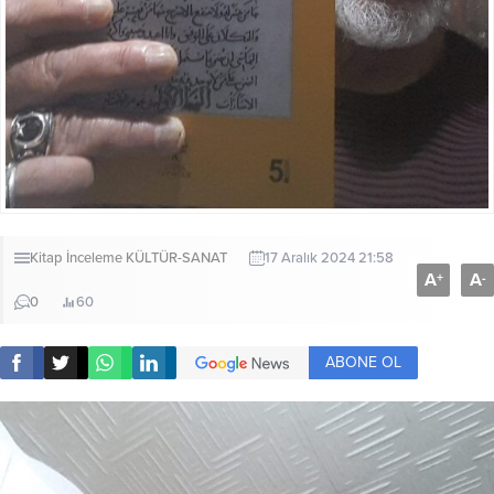
Kitap İnceleme
KÜLTÜR-SANAT
17 Aralık 2024 21:58
A
A
+
-
0
60
ABONE OL