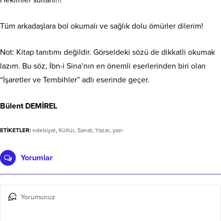
Hekimler sultanı!!!
Tüm arkadaşlara bol okumalı ve sağlık dolu ömürler dilerim!
Not: Kitap tanıtımı değildir. Görseldeki sözü de dikkatli okumak
lazım. Bu söz, İbn-i Sina’nın en önemli eserlerinden biri olan
“İşaretler ve Tembihler” adlı eserinde geçer.
Bülent DEMİREL
ETİKETLER:
edebiyat
,
Kültür
,
Sanat
,
Yazar
,
yazı
Yorumlar