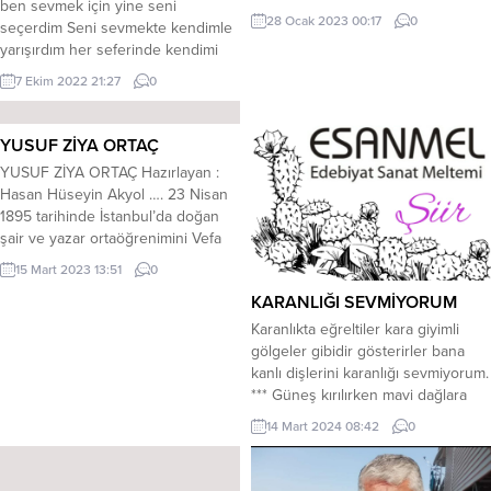
ben sevmek için yine seni
Sana alan aşkımı, şarkılara yazayım.
28 Ocak 2023 00:17
0
seçerdim Seni sevmekte kendimle
Yenilir sevdama, deli gururum. Ben
yarışırdım her seferinde kendimi
seni görmeden, nasıl dururum.
geçerdim Delice bir sevda rüzgarı
Yokluğun önümde, koca bir
7 Ekim 2022 21:27
0
olurdum gönül dağında delicesine
uçurum. Kıyarım, bu cana, ecel
eserdim Estikçe senin ayaklarını
olurum Y in. Öyle bir ateş ki, söyle
efsanevi aşkımla sevdamla yerden
diner mi....
YUSUF ZİYA ORTAÇ
keserdim Yer yüzünde güz
YUSUF ZİYA ORTAÇ Hazırlayan :
yaşansa da bütün bahçeler sararsa
Hasan Hüseyin Akyol …. 23 Nisan
solsa kurusa da Seninle hazan
1895 tarihinde İstanbul’da doğan
mevsiminde bile...
şair ve yazar ortaöğrenimini Vefa
Lisesinde okudu. İstanbul
15 Mart 2023 13:51
0
Üniversitesinin açtığı yeterlilik
KARANLIĞI SEVMİYORUM
sınavını kazanarak edebiyat
öğretmeni oldu. İzmit’te ve
Karanlıkta eğreltiler kara giyimli
İstanbul’da öğretmenlik yaptı.
gölgeler gibidir gösterirler bana
Orhan Seyfi Orhon’la birlikte
kanlı dişlerini karanlığı sevmiyorum.
Akbaba adlı mizah dergisini
*** Güneş kırılırken mavi dağlara
çıkardı.1946-50 yılları arasında
bakır yalımlar çizer göğün ağaran
14 Mart 2024 08:42
0
milletvekili olarak TBBM’de...
tanına bu kızıl alev el değmemiş
güller gibidir titreşir şafakta. ***
Yanık saçları, hüzünlü gözleriyle