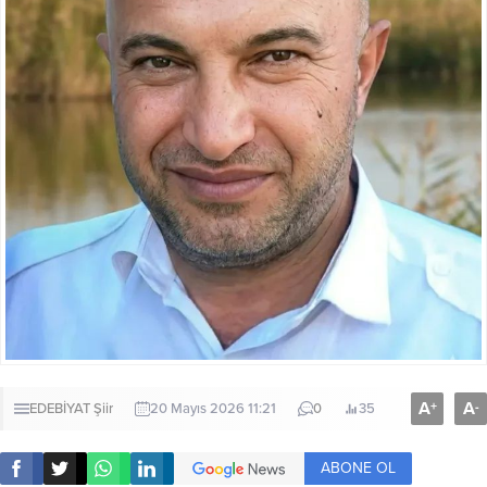
A
A
+
-
EDEBİYAT
Şiir
20 Mayıs 2026 11:21
0
35
ABONE OL