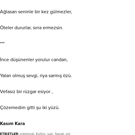
Ağlasan seninle bir kez gülmezler,
Öteler dururlar, sırra ermezsin.
***
​İnce düşünenler yorulur candan,
Yalan olmuş sevgi, riya sarmış özü.
Vefasız bir rüzgar esiyor ,
Çözemedim gitti şu iki yüzü.
Kasım Kara
ETİKETLER:
edebiyat
,
Kültür
,
şair
,
Sanat
,
şiir