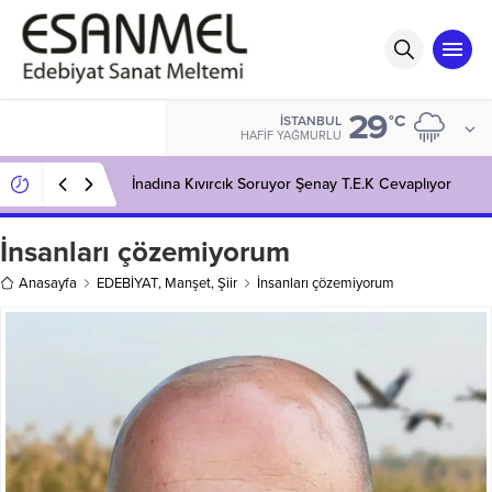
29
°C
İSTANBUL
HAFIF YAĞMURLU
İnadına Kıvırcık Soruyor Şenay T.E.K Cevaplıyor
​İnsanları çözemiyorum
Anasayfa
EDEBİYAT
,
Manşet
,
Şiir
​İnsanları çözemiyorum