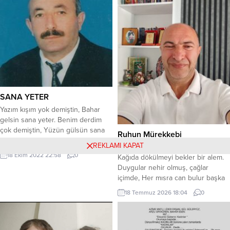
kitabı vardır. 2022’te
tutamadıklarım için yazıyorum. Sana
Cumhurbaşkanlığı ve Milli Eğitim
ne demek için, kimse karışmasın
Bakanlığının ev sahipliğinde
diye yazıyorum. Senden bıktığım
düzenlenen 24 Kasım öğretmenler
için, korkmadığım için yazıyorum.
günü programında “yılın...
Yazar olabilmek için yazıyorum....
SANA YETER
Yazım kışım yok demiştin, Bahar
gelsin sana yeter. Benim derdim
çok demiştin, Yüzün gülsün sana
​Ruhun Mürekkebi
yeter. Bunca yılın boşa geçti Kader
REKLAMI KAPAT
​Masada bir hokka, elde tüy kalem,
seni bugün seçti Yonca ekti burçak
18 Ekim 2022 22:58
0
Kağıda dökülmeyi bekler bir alem.
biçti, Sözün geçsin sana yeter.
Duygular nehir olmuş, çağlar
Uzun sözün kısasıydın
içimde, Her mısra can bulur başka
Peygamberin asasıydın Bu hayatın
biçimde. *** ​Kimi zaman bir sızı, bir
yasasıydın, İşin bitsin sana yeter.
18 Temmuz 2026 18:04
0
kırık kalptir, Kimi zaman kelam ki,
Kimim deme yanımda ol Güçlü
ruha şifadır. Sözcükler sihirbaz,
olsun...
mısralar büyü, Çözerler içimizdeki o
kör düğümü. *** ​Yaz dostum,