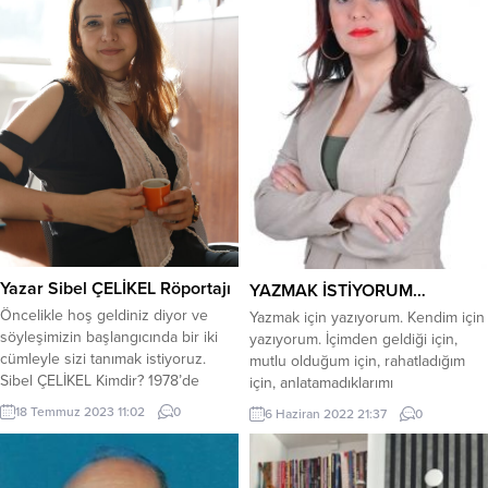
Yazar Sibel ÇELİKEL Röportajı
YAZMAK İSTİYORUM…
Öncelikle hoş geldiniz diyor ve
Yazmak için yazıyorum. Kendim için
söyleşimizin başlangıcında bir iki
yazıyorum. İçimden geldiği için,
cümleyle sizi tanımak istiyoruz.
mutlu olduğum için, rahatladığım
Sibel ÇELİKEL Kimdir? 1978’de
için, anlatamadıklarımı
Lüleburgaz’da doğdu. Yeni Türk Dili
anlatamadığım için yazıyorum.
18 Temmuz 2023 11:02
0
6 Haziran 2022 21:37
0
alanında doktora mezunudur.
Kendim olmak için yazıyorum.
Hakemli dergilerde yayımlanmış
Kimseye söylemeden herkese
ödüllü makaleleri ve akademik bir
söylemek için yazıyorum. İçimde