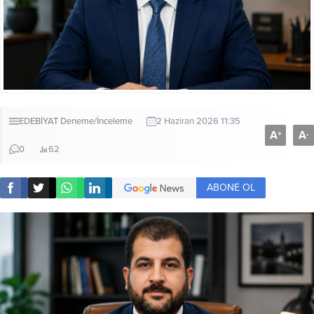
EDEBİYAT
Deneme/İnceleme
2 Haziran 2026 11:35
A
A
+
-
0
62
ABONE OL