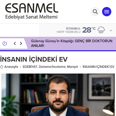
28
°C
İSTANBUL
HAFIF YAĞMURLU
Gülenay Güneş’in Kitaplığı: GENÇ BİR DOKTORUN
ANILARI
İNSANIN İÇİNDEKİ EV
Anasayfa
EDEBİYAT
,
Deneme/İnceleme
,
Manşet
İNSANIN İÇİNDEKİ EV