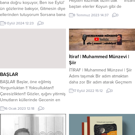
Hepten kazımak lazım bak *** İnsanı
bana doğru koşuyor, Ben ise Eylül’
baştan elerler Koyun gibi de
ün gözlerine bakıyor, Gitmesin diye
melerler Bunlar gemiyi delerler
ellerinden tutuyorum Sorsana bana
8 Temmuz 2023 14:37
0
Kaptan kazımak lazım bak ***
ben iyi miyim..? Yine ben de
9 Eylül 2024 12:23
0
Anlamıştım zaten dünden Bundan
mevsimlerden gece ! Ya sende, ya
hayır gelmez bundan Ne kenardan
sende..? İlkbahar, yaz, sonbahar,
ne ucundan Çaptan kazımak lazım
kış…. Yoksun! Eylül belki de güneşe
bak *** Alparslan ister mi gelmek...
son kez izin veriyor. Penceren, var,
duygu var,...
İtiraf | Muhammed Münzevi |
Şiir
İTİRAF | Muhammed Münzevi | Şiir
BAŞLAR
Adımı taşımak Bir adım atmaktan
BAŞLAR Başlar, öne eğilmiş
daha zor Bir adım atarak Geçmem
Yorgunluktan !! Yoksulluktan!!
yansımalarından Sokak lambaları
17 Eylül 2022 15:12
0
Çaresizlikten!! Gözler, ışığını yitirmiş
Aydınlatır sanma sokakları Çocuklar
Umutların küllerinde Gecenin en
ava çıkıyorlar Sıcacık odalarında
koyu renginde Ummanın,
Ekmek yok pasta da yok Ama
16 Ocak 2023 12:18
0
bilinmezliğinde BAŞLAR!! Yönetimi
ekmek, beklemekle ters orantılı
ele geçirmiş Kemiklerde ki ilik
Gözyaşlarım döküyor beni Son
bitmiş Kemiklerin beli bükülmüş
yaprağıma siliyorum gözlerimi
Yürüyecek gücü tükenmiş
Bunlar, ruhum bedenimden