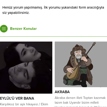
Henüz yorum yapılmamış. İlk yorumu yukarıdaki form aracılığıyla
siz yapabilirsiniz.
Benzer Konular
AKRABA
Akraba denen illeti Toptan kazımak
EYLÜL’Ü VER BANA
lazım bak Uyandır bizim milleti
Karşılıksız bir aşk hikayesi..! Ekim