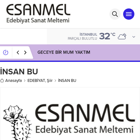
32
°C
İSTANBUL
PARÇALI BULUTLU
GECEYE BİR MUM YAKTIM
İNSAN BU
Anasayfa
EDEBİYAT
,
Şiir
İNSAN BU