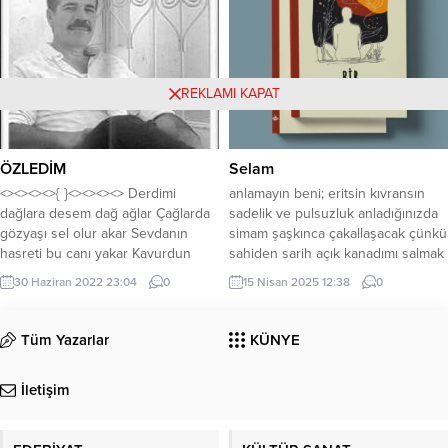
BAŞLAR!! Her gün, karanlık ile
Ayrıldıktan sonra...
başlar Aydınlık er geç, ortaya çıkar
Karanlıklar, Gün’den korkar Bir gün,
ama...
REKLAMI KAPAT
ÖZLEDİM
Selam
<><><><>{ }<><><><> Derdimi
anlamayın beni; eritsin kıvransın
dağlara desem dağ ağlar Çağlarda
sadelik ve pulsuzluk anladığınızda
gözyaşı sel olur akar Sevdanın
simam şaşkınca çakallaşacak çünkü
hasreti bu canı yakar Kavurdun
sahiden sarih açık kanadımı salmak
benligimi kül eyledin Savurduğun
istiyorum azat olmak kötülüğü
30 Haziran 2022 23:04
0
15 Nisan 2025 12:38
0
yelde SENİ ÖZLEDİM Elini çekip
parçalayıp, iyiliğe kuşanmak saf
göçtüğün gün benden Yandı
rüyalardan safdillikten kanımca
ciğerim gör nefessiz kaldım Ruhum
doyumsuzca bilgi merakına atılmalı
Tüm Yazarlar
KÜNYE
sığmıyor dar gelir bedenim Bıktım
yüreğim heyecanlarımı şafağa
usandım şu dünya elinden Sensiz
açarak gözlerimi kirpiklerim
İletişim
yaşarken ÖLÜMÜ ÖZLEDİM
kucaklamalı sevinci, yası bir daha
Hasret...
doğmalıyım, ölmeliyim ve
dirilmeliyim aşkım atlaslarda