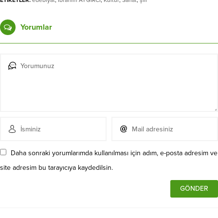
ETİKETLER:
edebiyat
,
İbrahim AYĞIRCI
,
Kültür
,
Sanat
,
şiir
Yorumlar
Daha sonraki yorumlarımda kullanılması için adım, e-posta adresim ve
site adresim bu tarayıcıya kaydedilsin.