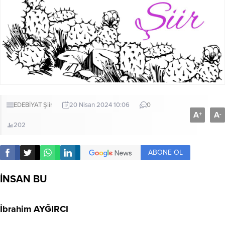
EDEBİYAT
Şiir
20 Nisan 2024 10:06
0
A
A
+
-
202
ABONE OL
İNSAN BU
İbrahim AYĞIRCI