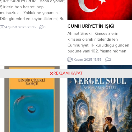
ŞİİRE SARILIYORUM Bana diyorlar;
miydim?” Hikâyenin merkezinde 32
Şiirlerin hep hasret, hep
yaşındaki Nawoo var. Nawoo, bir
mutsuzluk…. Yokluk ne yaparsın..!
sokak kedisinin gizemli...
Dün gidenleri ve kaybettiklerimi, Bu
gün düşlerimde geri getiriyorum
CUMHURİYET’İN IŞIĞI
14 Şubat 2023 23:15
0
birer birer…. Şiir şiir sarılıyorum.
Ahmet Sinekli Kimsesizlerin
Dilaver Karagöz
kimsesi olarak nitelendirilen
Cumhuriyet, ilk kurulduğu günden
bugüne yani 102. Yaşına rağmen
zamanı yıpratıcı, eskitici yönünden
1 Kasım 2025 15:55
2
etkilenmeyerek var olan gücüne
güç katarak ilerlemeye devam
REKLAMI KAPAT
etmiştir çünkü kurucusu olan
Başkomutan Gazi Mustafa Kemal
Atatürk cumhuriyeti aydınlık
yüzlere, gençlere ve içinde vatan,
millet sevgisi olan Türk insanına
emanet etmiştir....