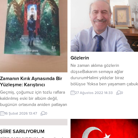
Gözlerin
Ne zaman aklıma gözlerin
düşseBakarım semaya ağlar
dururumHalimi yıldızlar biraz
Zamanın Kırık Aynasında Bir
bölüşse Yoksa ben yaşamam çabuk
Yüzleşme: Karıştırıcı
ölürüm. Şarkılar söylerdi bülbüller
​Geçmiş, çoğumuz için tozlu raflara
27 Ağustos 2022 14:33
0
güle Kokunu verdim ben rakseden
kaldırılmış eski bir albüm değil,
yele Yeşildi bağbanım kolaymı
bugünün ortasında aniden patlayan
dileCan suyum kesildi çabuk
bir mayındır. Lee Hee-young,
16 Şubat 2026 13:47
0
kururum Benim bu halime özge
Karıştırıcı ile okuru tam da bu mayın
can ağlar Yapayalnız kaldım
tarlasının ortasına, en insani
hanüman ağlar Bakmayın yüzüme
zaafımızla bırakıyor: “Eğer bir
ŞİİRE SARILIYORUM
içim kan ağlar Yerlere serildi...
şansım olsaydı, her şeyi değiştirir