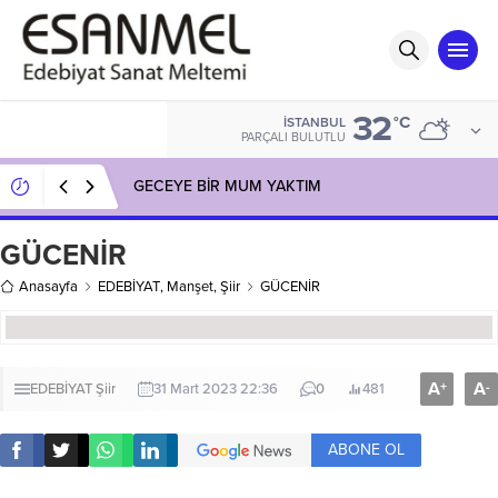
32
°C
İSTANBUL
PARÇALI BULUTLU
GECEYE BİR MUM YAKTIM
GÜCENİR
Anasayfa
EDEBİYAT
,
Manşet
,
Şiir
GÜCENİR
A
A
+
-
EDEBİYAT
Şiir
31 Mart 2023 22:36
0
481
ABONE OL