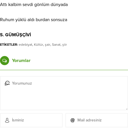
Attı kalbim sevdi gönlüm dünyada
Ruhum yüklü aldı burdan sonsuza
S. GÜMÜŞÇİVİ
ETİKETLER:
edebiyat
,
Kültür
,
şair
,
Sanat
,
şiir
Yorumlar