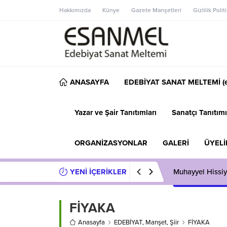
Hakkımızda
Künye
Gazete Manşetleri
Gizlilik Polit
ANASAYFA
EDEBİYAT SANAT MELTEMİ (e
Yazar ve Şair Tanıtımları
Sanatçı Tanıtımı
ORGANİZASYONLAR
GALERİ
ÜYELİ
YENİ İÇERİKLER
Muhayyel Hissiy
FİYAKA
Anasayfa
EDEBİYAT
,
Manşet
,
Şiir
FİYAKA