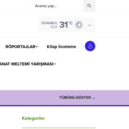
31
°C
İSTANBUL
AÇIK
RÖPORTAJLAR
Kitap İnceleme
ANAT MELTEMİ YARIŞMASI
TÜMÜNÜ GÖSTER →
Kategoriler