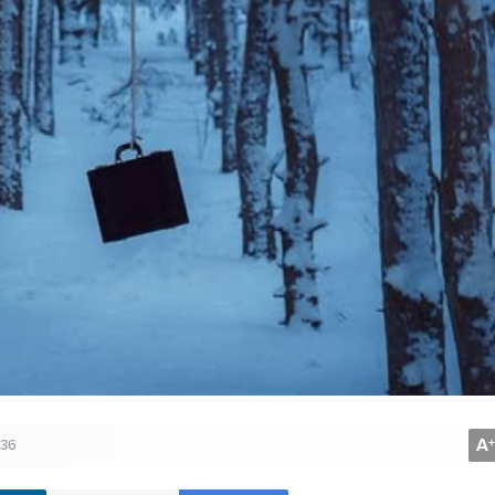
A
+
36