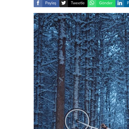
Paylaş
Tweetle
Gönder
P