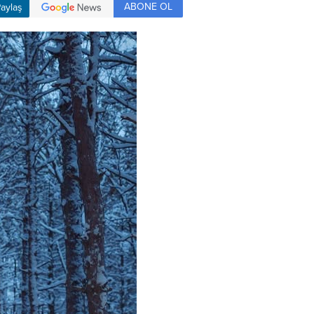
ABONE OL
aylaş