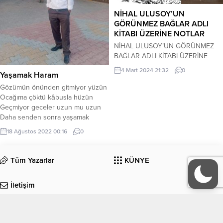
yaprakların...
NİHAL ULUSOY’UN
GÖRÜNMEZ BAĞLAR ADLI
KİTABI ÜZERİNE NOTLAR
NİHAL ULUSOY’UN GÖRÜNMEZ
BAĞLAR ADLI KİTABI ÜZERİNE
NOTLAR ARZU ORTAÖREN … ”
4 Mart 2024 21:32
0
Yaşamak Haram
OTOBÜS DURAĞINDA SEVGİLİ
DEHŞETİ.” “Kıskanç adam, telefonu
Gözümün önünden gitmiyor yüzün
yüzüme nasılsın kapatırsın, dedi.
Ocağıma çöktü kâbusla hüzün
Bıçağı çekti…” Kadının fotoğrafına
Geçmiyor geceler uzun mu uzun
geri döndüm. Yine mağdurun
Daha senden sonra yaşamak
fotoğrafını koymuşlar, adamın ne
haram Hergün feryat ediyorum
18 Ağustos 2022 00:16
0
tam adı ne de fotoğrafı vardı. Her
firaktan Bir kez olsun sesin gelsin
şeye, herkese küfretmek istedim.
uzaktan Ölüyorum sensiz seni
Pişmanlıkla baktım ekrana. Güneş...
meraktan Burnumda tütüyorsun
Tüm Yazarlar
KÜNYE
buram buram Yalvardım yakardım
bilmem kaç defa Sen yoksan sürer
İletişim
miyim ben sefa Her günüm
işkence...
EDEBİYAT
KÜLTÜR-SANAT