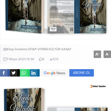
Kitap İnceleme
KİTAP VİTRİNİ
KÜLTÜR-SANAT
A
A
+
-
7 Mayıs 2023 15:34
0
570
ABONE OL