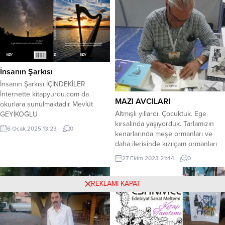
derelerde Hatta su içtiğin
çeşmelerde Göz yaşımı arar mısın?
Gördüğünde yaylalarda meleyen
kuzuları Bir tatlı sese hasret...
İnsanın Şarkısı
İnsanın Şarkısı İÇİNDEKİLER
İnternette kitapyurdu.com da
MAZI AVCILARI
okurlara sunulmaktadır Mevlüt
Altmışlı yıllardı. Çocuktuk. Ege
GEYİKOĞLU
kırsalında yaşıyorduk. Tarlamızın
6 Ocak 2025 13:23
0
kenarlarında meşe ormanları ve
daha ilerisinde kızılçam ormanları
vardı. Okulların tatil olduğu yaz
27 Ekim 2023 21:44
0
aylarında tarlamızın kenarlarındaki
bu meşe ormanlarında koyun ya da
REKLAMI KAPAT
kuzu güderdik. Koyunlar yerde
buldukları otlarla ve meşe
yapraklarıyla karınlarını doyururken
bizim de gözlerimiz hep meşe
ağaçlarının üzerinde olurdu. Çünkü