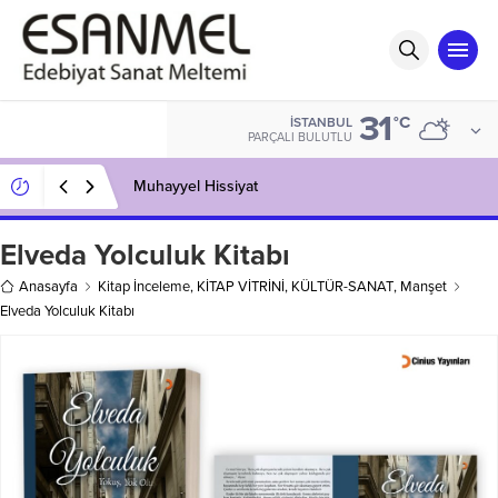
31
°C
İSTANBUL
PARÇALI BULUTLU
Muhayyel Hissiyat
Elveda Yolculuk Kitabı
Anasayfa
Kitap İnceleme
,
KİTAP VİTRİNİ
,
KÜLTÜR-SANAT
,
Manşet
Elveda Yolculuk Kitabı