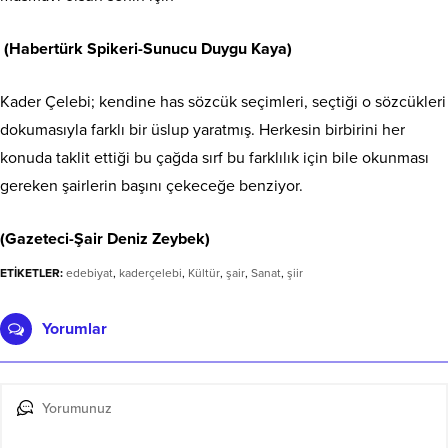
(Habertürk Spikeri-Sunucu Duygu Kaya)
Kader Çelebi; kendine has sözcük seçimleri, seçtiği o sözcükleri
dokumasıyla farklı bir üslup yaratmış. Herkesin birbirini her
konuda taklit ettiği bu çağda sırf bu farklılık için bile okunması
gereken şairlerin başını çekeceğe benziyor.
(Gazeteci-Şair Deniz Zeybek)
ETİKETLER:
edebiyat
,
kaderçelebi
,
Kültür
,
şair
,
Sanat
,
şiir
Yorumlar