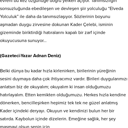
evreni bu kez özgürlüğe doğru yelken açıyor. Tanımsızlığın
sonsuzluğunda ebedileşen ve devleşen şiir yolculuğu “Elveda
Yolculuk” ile daha da tanımsızlaşıyor. Sözlerinin boyunu
aşmadan duygu zirvesine dokunan Kader Çelebi, isminin
gizeminde biriktirdiği hatıralarını kapalı bir zarf içinde
okuyucusuna sunuyor…
(Gazeteci-Yazar Adnan Deniz)
Belki dünya bu kadar hızla kirlenirken, birilerinin yüreğinin
sesini duymaya daha çok ihtiyacımız vardır. Birileri duygularımızı
anlatsın biz de okuyalım; okuyalım ki insan olduğumuzu
hatırlayalım. Etten kemikten olduğumuzu. Herkes hızla kendine
dönerken, bencilleşirken hepimiz tek tek ne güzel anlatmış
Kader içindeki deryayı. Okuyun ve kendinizi bulun her bir
satırda. Kaybolun içinde dizelerin. Emeğine sağlık, her şey
masmavi olsun senin için