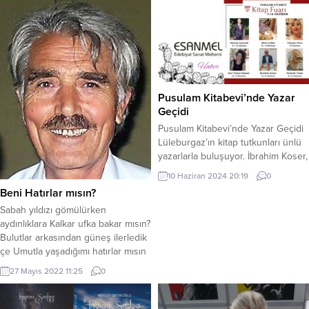
Pusulam Kitabevi’nde Yazar
Geçidi
Pusulam Kitabevi’nde Yazar Geçidi
Lüleburgaz’ın kitap tutkunları ünlü
yazarlarla buluşuyor. İbrahim Koser,
İnci Yılmaz Şimşek, Khaled Alostath,
10 Haziran 2024 20:19
0
Mustafa Ermiş, Sibel Çelikel,
Beni Hatırlar mısın?
Züleyha Ekici okuyucuları ile bir
Sabah yıldızı gömülürken
araya gelecek. Lüleburgaz’daki
aydınlıklara Kalkar ufka bakar mısın?
Pusulam Kitabevi, kitap tutkunlarını
Bulutlar arkasından güneş ilerledik
heyecanlandıracak bir etkinliğe ev
çe Umutla yaşadığımı hatırlar mısın
sahipliği yapıyor. Kırklareli’nin
Bir ağacın gölgesinde birini görsen
Lüleburgaz ilçesinde bulunan
27 Mayıs 2022 11:25
0
Gölgene ihtiyacım olduğunu
Pusulam Kitabevi, 11-14 Haziran
düşünür Hiç beni anar mısın?
tarihleri arasında ünlü...
Yağan yağmurda Çağlayan