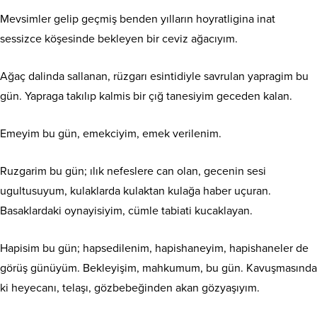
Mevsimler gelip geçmiş benden yılların hoyratligina inat
sessizce köşesinde bekleyen bir ceviz ağacıyım.
Ağaç dalinda sallanan, rüzgarı esintidiyle savrulan yapragim bu
gün. Yapraga takılıp kalmis bir çığ tanesiyim geceden kalan.
Emeyim bu gün, emekciyim, emek verilenim.
Ruzgarim bu gün; ılık nefeslere can olan, gecenin sesi
ugultusuyum, kulaklarda kulaktan kulağa haber uçuran.
Basaklardaki oynayisiyim, cümle tabiati kucaklayan.
Hapisim bu gün; hapsedilenim, hapishaneyim, hapishaneler de
görüş günüyüm. Bekleyişim, mahkumum, bu gün. Kavuşmasında
ki heyecanı, telaşı, gözbebeğinden akan gözyaşıyım.