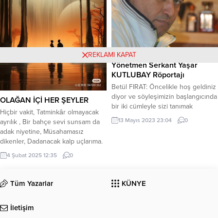
navruz gülüşünle çıkıp...
REKLAMI KAPAT
Yönetmen Serkant Yaşar
KUTLUBAY Röportajı
Betül FIRAT: Öncelikle hoş geldiniz
diyor ve söyleşimizin başlangıcında
OLAĞAN İÇİ HER ŞEYLER
bir iki cümleyle sizi tanımak
Hiçbir vakit, Tatminkâr olmayacak
istiyoruz. Serkant Yaşar
13 Mayıs 2023 23:04
0
ayrılık , Bir bahçe sevi sunsam da
KUTLUBAY Kimdir? Serkant Yaşar
adak niyetine, Müsahamasız
KUTLUBAY: 33 sinema filmi,1 TV
dikenler, Dadanacak kalp uçlarıma.
dizisi,6 TV programı,98 klip çekmiş,
Hülasa; yıkıklık! Yine de Direnç
3 kitap yazmış yapımcı, yönetmen,
4 Şubat 2025 12:35
0
içindeyim her şartta ben, Ölümlü
senarist, yazarım. Betül FIRAT:
dünyada aşka, Dudağım sarkık.
Yönetmenliğe nasıl başladığınızdan
Hafızamda kavi bir akkor, Ne zırh
Tüm Yazarlar
KÜNYE
ve ne kadar zamandır
kâr eder ne kalkan Ruhumda bir
yazdığınızdan bahseder misiniz...
nodül büyüyor senden nedenli, Ne
İletişim
denli...