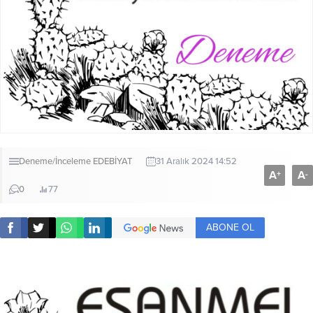
Deneme/İnceleme
EDEBİYAT
31 Aralık 2024 14:52
A
A
+
-
0
77
ABONE OL