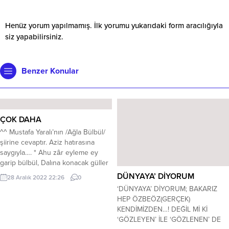
Henüz yorum yapılmamış. İlk yorumu yukarıdaki form aracılığıyla
siz yapabilirsiniz.
Benzer Konular
ÇOK DAHA
^^ Mustafa Yaralı’nın /Ağla Bülbül/
şiirine cevaptır. Aziz hatırasına
saygıyla…. * Ahu zâr eyleme ey
garip bülbül, Dalına konacak güller
çok daha. İşte karşı bağda, navruzla
DÜNYAYA’ DİYORUM
28 Aralık 2022 22:26
0
sümbül, Sesine gelecek, eller çok
‘DÜNYAYA’ DİYORUM; BAKARIZ
daha. Yabaydı sırtında, sanılmış aba.
HEP ÖZBEÖZ(GERÇEK)
Eşref-i mahlûkat, olur mu kaba?
KENDİMİZDEN…! DEĞİL Mİ Kİ
Mecnun’un Leyla’ya verdiği çaba,
‘GÖZLEYEN’ İLE ‘GÖZLENEN’ DE
Ve dahi aşk için, çöller...