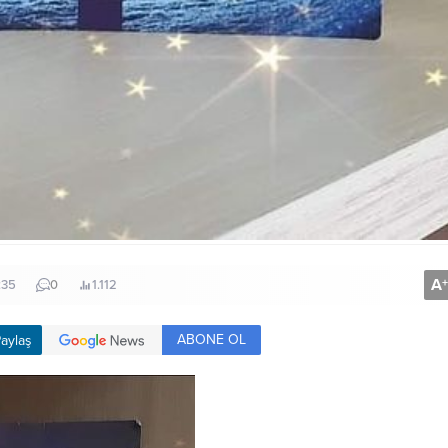
A
+
:35
0
1.112
ABONE OL
aylaş