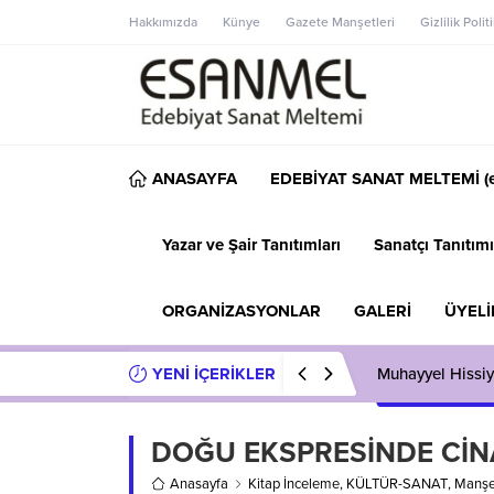
Hakkımızda
Künye
Gazete Manşetleri
Gizlilik Polit
ANASAYFA
EDEBİYAT SANAT MELTEMİ (e
Yazar ve Şair Tanıtımları
Sanatçı Tanıtımı
ORGANİZASYONLAR
GALERİ
ÜYELİ
YENİ İÇERİKLER
Muhayyel Hissiy
DOĞU EKSPRESİNDE CİN
Anasayfa
Kitap İnceleme
,
KÜLTÜR-SANAT
,
Manşe