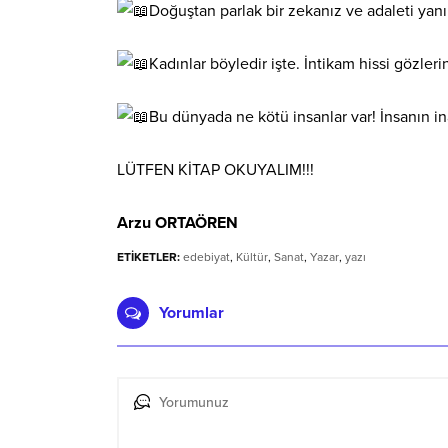
Doğuştan parlak bir zekanız ve adaleti yanıl
Kadınlar böyledir işte. İntikam hissi gözler
Bu dünyada ne kötü insanlar var! İnsanın in
LÜTFEN KİTAP OKUYALIM!!!
Arzu ORTAÖREN
ETİKETLER:
edebiyat
,
Kültür
,
Sanat
,
Yazar
,
yazı
Yorumlar