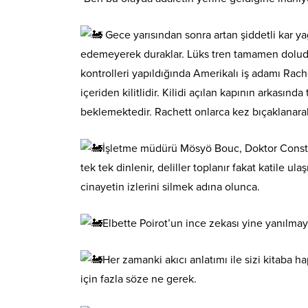
Gece yarısından sonra artan şiddetli kar y
edemeyerek duraklar. Lüks tren tamamen doludur.
kontrolleri yapıldığında Amerikalı iş adamı Rach
içeriden kilitlidir. Kilidi açılan kapının arkasın
beklemektedir. Rachett onlarca kez bıçaklanara
İşletme müdürü Mösyö Bouc, Doktor Constan
tek tek dinlenir, deliller toplanır fakat katile ul
cinayetin izlerini silmek adına olunca.
Elbette Poirot’un ince zekası yine yanılma
Her zamanki akıcı anlatımı ile sizi kitaba h
için fazla söze ne gerek.