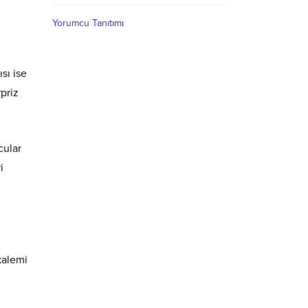
Yorumcu Tanıtımı
sı ise
rpriz
cular
i
kalemi