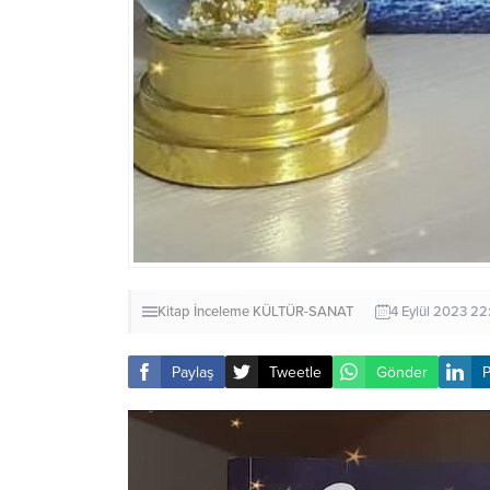
Kitap İnceleme
KÜLTÜR-SANAT
4 Eylül 2023 22
Paylaş
Tweetle
Gönder
P