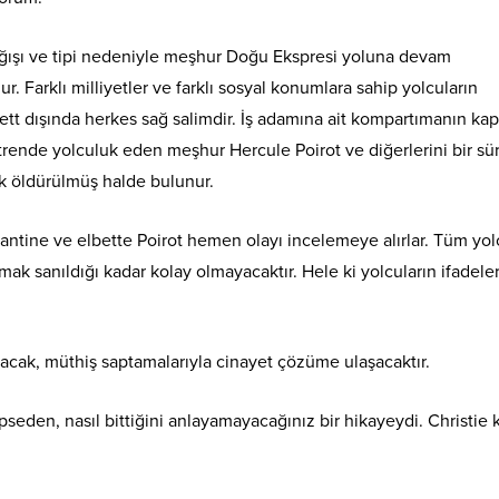
ağışı ve tipi nedeniyle meşhur Doğu Ekspresi yoluna devam
 Farklı milliyetler ve farklı sosyal konumlara sahip yolcuların
ett dışında herkes sağ salimdir. İş adamına ait kompartımanın kapı
da trende yolculuk eden meşhur Hercule Poirot ve diğerlerini bir sü
k öldürülmüş halde bulunur.
tine ve elbette Poirot hemen olayı incelemeye alırlar. Tüm yol
aşmak sanıldığı kadar kolay olmayacaktır. Hele ki yolcuların ifadeler
yacak, müthiş saptamalarıyla cinayet çözüme ulaşacaktır.
apseden, nasıl bittiğini anlayamayacağınız bir hikayeydi. Christie 