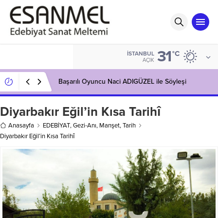
31
°C
İSTANBUL
AÇIK
Başarılı Oyuncu Naci ADIGÜZEL ile Söyleşi
Diyarbakır Eğil’in Kısa Tarihî
Anasayfa
EDEBİYAT
,
Gezi-Anı
,
Manşet
,
Tarih
Diyarbakır Eğil’in Kısa Tarihî