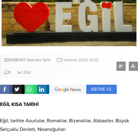
EDEBİYAT
Gezi-Anı
Tarih
2 Haziran 2023 13:03
A
A
+
-
0
1.262
ABONE OL
EĞİL KISA TARİHİ
Eğil; tarihte Asurlular, Romalılar, Bizanslılar, Abbasiler, Büyük
Selçuklu Devleti, Nisanoğulları