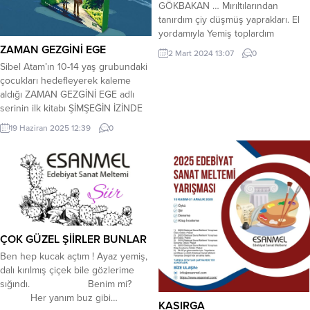
GÖKBAKAN … Mırıltılarından
tanırdım çiy düşmüş yaprakları. El
yordamıyla Yemiş toplardım
ağaçlardan kıyasıya. Akasya
ZAMAN GEZGİNİ EGE
2 Mart 2024 13:07
0
kokuları, Erguvanî renkler çalardım
Sibel Atam’ın 10-14 yaş grubundaki
yol kenarlarında. Adımları istemsiz
çocukları hedefleyerek kaleme
yönelirdi rüyalarımın Var olduğun
aldığı ZAMAN GEZGİNİ EGE adlı
her mekana. Hürmüz akıtırdı
serinin ilk kitabı ŞİMŞEĞİN İZİNDE
bilgeliğini cömertçe Sevmeyi ve
Haziran 2025 itibarıyla İndigo Kitap
19 Haziran 2025 12:39
0
kadri bilene, Bu yüzden
etiketiyle raflarda yerini aldı. Kırka
gocunmazdım sevdaya
yakın kitabı yayımlanmış olan
yalanmaktan. Gönül mütevazı ,
çevirmen, yazar ve editör Sibel
gönül müdavim yanağına....
Atam, çalışma odasının
penceresinden görünen Kaz
Dağları’nın muhteşem doğası, tarihi,
efsaneleri ve mitolojisinden...
ÇOK GÜZEL ŞİİRLER BUNLAR
Ben hep kucak açtım ! Ayaz yemiş,
dalı kırılmış çiçek bile gözlerime
sığındı. Benim mi?
Her yanım buz gibi…
KASIRGA