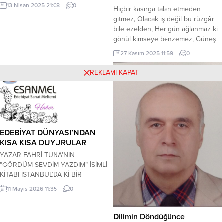
Kime sarılsam ısınamıyorum.
13 Nisan 2025 21:08
0
Hiçbir kasırga talan etmeden
Gönlümü veririm desem yalan olur
gitmez, Olacak iş değil bu rüzgâr
Bu yüzü puslu zamanda...
bile ezelden, Her gün ağlanmaz ki
gönül kimseye benzemez, Güneş
sarı olup yakıyorsa ne gelir elden,
27 Kasım 2025 11:59
0
Kaçacak delik arasa insan failinden
geçemez, Şaibeli kaç cinayeti
REKLAMI KAPAT
paklar bu suç celben, Yürek yemiş
bir yiğidin sözü bu kimse ezemez,
Yamacına kadar varsa...
EDEBİYAT DÜNYASI’NDAN
KISA KISA DUYURULAR
YAZAR FAHRİ TUNA’NIN
”GÖRDÜM SEVDİM YAZDIM” İSİMLİ
KİTABI İSTANBUL’DA Kİ BİR
TOPLANTIDA TANITILACAK…
11 Mayıs 2026 11:35
0
KERİM ÖZBEKLERGAZETECİ-
YAZAR-ŞAİR 09 Mayıs 2026
Cumartesi günü,
Dilimin Döndüğünce