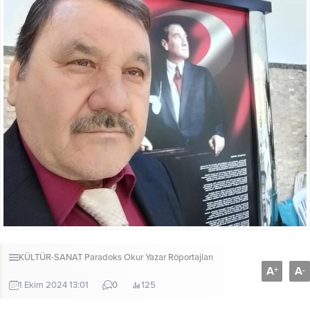
KÜLTÜR-SANAT
Paradoks Okur Yazar Röportajları
A
A
+
-
1 Ekim 2024 13:01
0
125