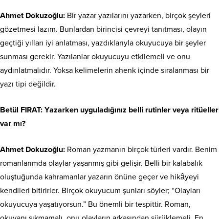
Ahmet Dokuzoğlu:
Bir yazar yazılarını yazarken, birçok şeyleri
gözetmesi lazım. Bunlardan birincisi çevreyi tanıtması, olayın
geçtiği yılları iyi anlatması, yazdıklarıyla okuyucuya bir şeyler
sunması gerekir. Yazılanlar okuyucuyu etkilemeli ve onu
aydınlatmalıdır. Yoksa kelimelerin ahenk içinde sıralanması bir
yazı tipi değildir.
Betül FIRAT: Y
azarken uyguladığınız belli rutinler veya ritüeller
var mı?
Ahmet Dokuzoğlu:
Roman yazmanın birçok türleri vardır. Benim
romanlarımda olaylar yaşanmış gibi gelişir. Belli bir kalabalık
oluştuğunda kahramanlar yazarın önüne geçer ve hikâyeyi
kendileri bitirirler. Birçok okuyucum şunları söyler; “Olayları
okuyucuya yaşatıyorsun.” Bu önemli bir tespittir. Roman,
okuyanı sıkmamalı, onu olayların arkasından sürüklemeli. En