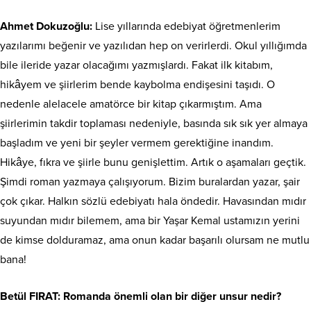
Ahmet Dokuzoğlu:
Lise yıllarında edebiyat öğretmenlerim
yazılarımı beğenir ve yazılıdan hep on verirlerdi. Okul yıllığımda
bile ileride yazar olacağımı yazmışlardı. Fakat ilk kitabım,
hikâyem ve şiirlerim bende kaybolma endişesini taşıdı. O
nedenle alelacele amatörce bir kitap çıkarmıştım. Ama
şiirlerimin takdir toplaması nedeniyle, basında sık sık yer almaya
başladım ve yeni bir şeyler vermem gerektiğine inandım.
Hikâye, fıkra ve şiirle bunu genişlettim. Artık o aşamaları geçtik.
Şimdi roman yazmaya çalışıyorum. Bizim buralardan yazar, şair
çok çıkar. Halkın sözlü edebiyatı hala öndedir. Havasından mıdır
suyundan mıdır bilemem, ama bir Yaşar Kemal ustamızın yerini
de kimse dolduramaz, ama onun kadar başarılı olursam ne mutlu
bana!
Betül FIRAT: Romanda önemli olan bir diğer unsur nedir?