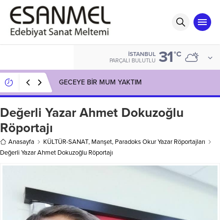
31
°C
İSTANBUL
PARÇALI BULUTLU
Gülenay Güneş’in Kitaplığı: BAYAN MİNG’İN HİÇ
OLMAYAN ON ÇOCUĞU
Değerli Yazar Ahmet Dokuzoğlu
Röportajı
Anasayfa
KÜLTÜR-SANAT
,
Manşet
,
Paradoks Okur Yazar Röportajları
Değerli Yazar Ahmet Dokuzoğlu Röportajı