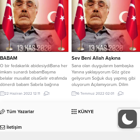
sigara sevdası almış başını gidiyor…
Nedir bu sigara sevdası? * Sigara
içmeyen birini sigara dumanı çok
rahatsız eder! Bunu kendimden
biliyorum Bir sigara içtiniz...
BABAM
Sev Beni Allah Aşkına
O bir fedakarlık abidesiydiBana her
Sana olan duygularım bambaşka
imkanı sunardı babamBaşıma
Yanına yaklaşıyorum Göz göze
belalar musallat olsaGelir etrafımda
geliyorum Soğuk duş yapmış gibi
dönerdi babam Sabırla bağrına
oluyorum Açılamıyorum. Dilim
basmıştır taşıBaşarmış hayatla olan
tutuluyor Dudaklarım kuruyor
22 Haziran 2022 12:11
1
16 Temmuz 2022 02:01
1
savaşıGölgesinde korur, güneşe
Yangınlar yüreğimde Fırtınalar
karşıHep sırt dayadığım, çınardı
esiyor içimde Tutkularım coşkun
babam Hiç durmadan öğüt verir o
sele dönüşmüş Başımdan ter
Tüm Yazarlar
KÜNYE
banaKızgınlığı bile sevgiden
boşanıyor seni görünce Beni
yanaBenim için kafa tutar
ateşler sarıyor yüzüme gülünce
İletişim
cihanaBenimle beraber yanardı
Kırılacağından Darılacağından
babam Sözden hisse kapıyor mu
korkuyorum Zehir içer gibi