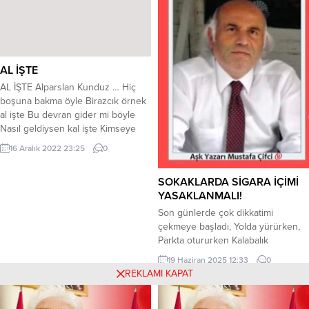
Şark üstüne şark yapılır Alparslan
yarışmalarından ödüller kazanmış
Kunduz
ünlü yazar İnci Yılmaz Şimşek de
konuklar arasında olacak. (Basın...
AL İŞTE
AL İŞTE Alparslan Kunduz … Hiç
boşuna bakma öyle Birazcık örnek
al işte Bu devran gider mi böyle
Nasıl geldiysen kal işte Kimseye
çalım satmadık At dediler de
16 Aralık 2022 23:25
0
atmadık İçine şeker katmadık
Organik taze bal işte Mecnun gibi
SOKAKLARDA SİGARA İÇİMİ
düştüm çöle Senin için oldum köle
YASAKLANMALI!
Bizim hoca gibi göle Sende git...
Son günlerde çok dikkatimi
çekmeye başladı, Yolda yürürken,
Parkta otururken Kalabalık
alanlardan geçerken Otobüs
19 Haziran 2025 12:33
0
durağında otobüs beklerken
REKLAMI KAPAT
Gördüğüm çoğunluk sigara içiyor
Yaşlı, Genç, Çoluk çocuğu bir