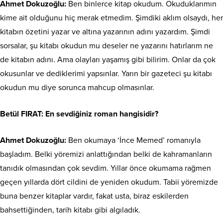
Ahmet Dokuzoğlu:
Ben binlerce kitap okudum. Okuduklarımın
kime ait olduğunu hiç merak etmedim. Şimdiki aklım olsaydı, her
kitabın özetini yazar ve altına yazarının adını yazardım. Şimdi
sorsalar, şu kitabı okudun mu deseler ne yazarını hatırlarım ne
de kitabın adını. Ama olayları yaşamış gibi bilirim. Onlar da çok
okusunlar ve dediklerimi yapsınlar. Yarın bir gazeteci şu kitabı
okudun mu diye sorunca mahcup olmasınlar.
Betül FIRAT: En sevdiğiniz roman hangisidir?
Ahmet Dokuzoğlu:
Ben okumaya ‘İnce Memed’ romanıyla
başladım. Belki yöremizi anlattığından belki de kahramanların
tanıdık olmasından çok sevdim. Yıllar önce okumama rağmen
geçen yıllarda dört cildini de yeniden okudum. Tabii yöremizde
buna benzer kitaplar vardır, fakat usta, biraz eskilerden
bahsettiğinden, tarih kitabı gibi algıladık.