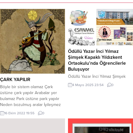
Ödüllü Yazar İnci Yılmaz
Şimşek Kapaklı Yıldızkent
Ortaokulu’nda Öğrencilerle
Buluşuyor
Ödüllü Yazar İnci Yılmaz Şimşek
ÇARK YAPILIR
Kapaklı Yıldızkent Ortaokulu’nda
4 Mayıs 2025 23:54
0
Böyle bir sistem olamaz Çark
Öğrencilerle Buluşuyor Kapaklı
üstüne çark yapılır Arabalar yer
Yıldızkent Ortaokulu, 5 Mayıs 2025
bulamaz Park üstüne park yapılır
Pazartesi günü 09.00–17.00
Neden bozulmuş aralar İyileşmez
saatleri arasında düzenleyeceği
bu yaralar Değer kaybetti paralar
Yıldızkent Kitap Fuarı – Öğretmen
16 Ekim 2022 19:55
0
Mark üstüne mark yapılır Alparslan
Yazarlar İmza Günü etkinliğiyle
olmaz katıdan Sular damlıyor
edebiyatseverleri bir araya
çatıdan Hayır gelmez bu batıdan
getiriyor. Çeşitli öykü