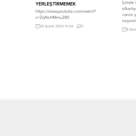
İçimde
YERLEŞTİRMEMEK
efkarlı
https://www.youtube.com/watch?
canım y
v=ZqNsHMmu280
neşemi 
25 Şubat 2023 13:24
0
çok ağı
8 Eki
sanki k
beni ça
çok ağı
kendimi