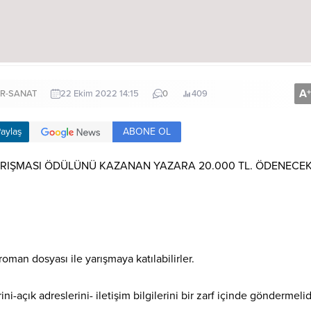
A
+
R-SANAT
22 Ekim 2022 14:15
0
409
ABONE OL
aylaş
ARIŞMASI ÖDÜLÜNÜ KAZANAN YAZARA 20.000 TL. ÖDENECEK
oman dosyası ile yarışmaya katılabilirler.
-açık adreslerini- iletişim bilgilerini bir zarf içinde göndermelidi