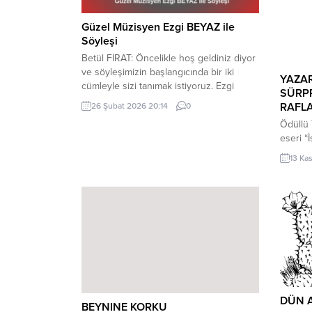
Güzel Müzisyen Ezgi BEYAZ ile
Söyleşi
Betül FIRAT: Öncelikle hoş geldiniz diyor
ve söyleşimizin başlangıcında bir iki
YAZAR
cümleyle sizi tanımak istiyoruz. Ezgi
SÜRPR
BEYAZ Kimdir? Ezgi BEYAZ: Merhabalar,
RAFL
26 Şubat 2026 20:14
0
teşekkür ediyorum hoş buldum. Bu
Ödüllü 
soruyu detaylandırmak pek mümkün
eseri “
fakat ben bunu olabildiğince kısa tutmaya
okurları
çalışacağım. Müzisyen kimliğimi ön plana
13 Ka
Ağacı Ya
sürerek; hayatını müzik ile idame
Fırat’ın
ettirmeye çabalayan, geçmiş yaşamında
web sat
tıpkı...
İstiridy
çocuk o
genişle
duygula
çocuk...
DÜN 
BEYNINE KORKU