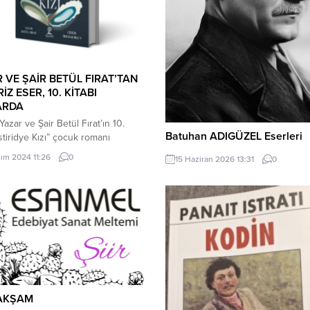
 VE ŞAİR BETÜL FIRAT’TAN
İZ ESER, 10. KİTABI
ARDA
Yazar ve Şair Betül Fırat’ın 10.
Batuhan ADIGÜZEL Eserleri
İstiridye Kızı” çocuk romanı
yla buluşuyor. İstiridye Kızı, Bilgi
sım 2024 11:26
0
15 Haziran 2026 13:31
0
yınları tarafından yayına girdi.
 Okurları “İstiridye Kızı” kitabına
ışı yapan yerlerden ulaşılabilecek.
e Kızı Kitabında, yine yazar Fırat’ın
kurlarının hayal dünyasını
tecek, dostluk ve arkadaşlık
rını pekiştirecek fantastik bir
AKŞAM