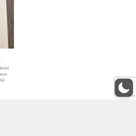
TI
aksim
arın
hil
inde
ınlarının
ır.
taklıkta
KÜLTÜR-SANAT
Köşe Yazıları
ORGANİZASYONLAR
GALERİ