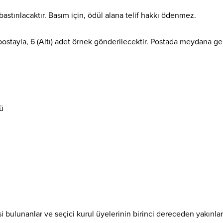
astırılacaktır. Basım için, ödül alana telif hakkı ödenmez.
 postayla, 6 (Altı) adet örnek gönderilecektir. Postada meydana g
ğü
kisi bulunanlar ve seçici kurul üyelerinin birinci dereceden yakınlar