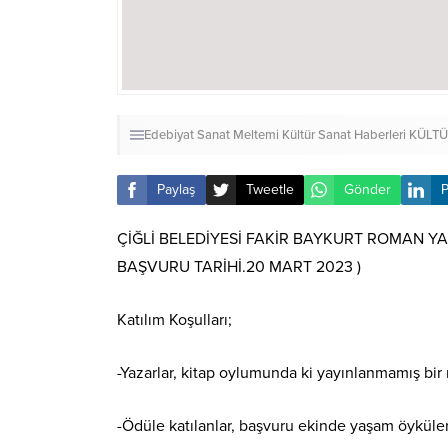
Edebiyat Sanat Meltemi Kültür Sanat Haberleri
KÜLTÜ
Paylaş
Tweetle
Gönder
P
ÇİĞLİ BELEDİYESİ FAKİR BAYKURT ROMAN Y
BAŞVURU TARİHİ.20 MART 2023 )
Katılım Koşulları;
-Yazarlar, kitap oylumunda ki yayınlanmamış bir r
-Ödüle katılanlar, başvuru ekinde yaşam öykülerini