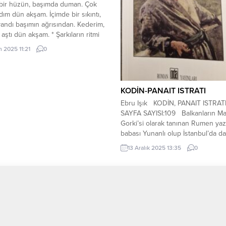
 bir hüzün, başımda duman. Çok
ydım dün akşam. İçimde bir sıkıntı,
andı başımın ağrısından. Kederim,
aştı dün akşam. * Şarkıların ritmi
rdı. Duymaz oldun hiçbir şeyi,
m 2025 11:21
0
ulaklarım sağırdı. Dert deryası
ğırdı. Dün akşam, her şey bana
rdı. * Yorgun hissediyordum
. Dağıtmıştım sebepsiz...
KODİN-PANAIT ISTRATI
Ebru Işık KODİN, PANAIT ISTRA
SAYFA SAYISI:109 Balkanların M
Gorki’si olarak tanınan Rumen yaz
babası Yunanlı olup İstanbul’da da
olmak üzere birçok Osmanlı kent
13 Aralık 2025 13:35
0
yaşamıştır. 60’ lı yıllarda varlık yay
kitabını en çok bastığı yazarlardand
Tüm eserlerinde Fransızca dilini
kullanmıştır. Bu kitabında Kodin, Ba
Tüm Yazarlar
EDEBİYAT
Bir Gece ve...
KÜNYE
Manşet