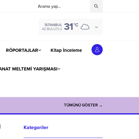
31
°C
İSTANBUL
AZ BULUTLU
RÖPORTAJLAR
Kitap İnceleme
ANAT MELTEMİ YARIŞMASI
TÜMÜNÜ GÖSTER →
Ü
Kategoriler