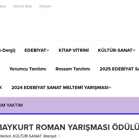
ikası
Sitene Ekle
İletişim
-Dergi)
EDEBİYAT
KİTAP VİTRİNİ
KÜLTÜR-SANAT
Yorumcu Tanıtımı
Ressam Tanıtımı
2025 EDEBİYAT S
K
2024 EDEBİYAT SANAT MELTEMİ YARIŞMASI
UM YAKTIM
R BAYKURT ROMAN YARIŞMASI ÖDÜL
berleri
,
KÜLTÜR-SANAT
,
Manşet