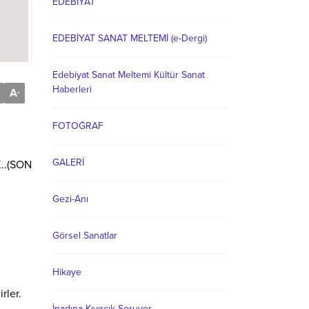
EDEBİYAT
EDEBİYAT SANAT MELTEMİ (e-Dergi)
Edebiyat Sanat Meltemi Kültür Sanat
Haberleri
A
-
FOTOĞRAF
GALERİ
..(SON
Gezi-Anı
Görsel Sanatlar
Hikaye
rler.
İnadına Kıvırcık Soruyor