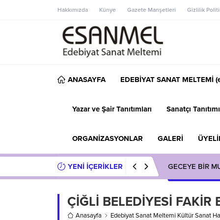
Hakkımızda
Künye
Gazete Manşetleri
Gizlilik Polit
ANASAYFA
EDEBİYAT SANAT MELTEMİ (e
Yazar ve Şair Tanıtımları
Sanatçı Tanıtımı
ORGANİZASYONLAR
GALERİ
ÜYELİ
YENİ İÇERİKLER
GECEYE BİR M
ÇİĞLİ BELEDİYESİ FAKİ
Anasayfa
Edebiyat Sanat Meltemi Kültür Sanat Ha