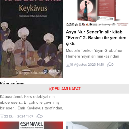
bilgilere sahip oldum. Önüne gelen
kanunları, kılı kırk yararak imzalayan
zamanın Cumhurbaşkanı...
Asya Nur Şener’in şiir kitabı
“Evren” 2. Baskısı ile yeniden
çıktı.
Mustafa Tenker Yayın Grubu’nun
Hemera Yayınları markasından
çıkan kitap, okuyucuları ile
19 Ağustos 2023 14:10
0
buluşmayı bekliyor. EVREN
Karanlık çöküyor üzerime. Evren,
bu gece de sessiz. Dokunmuyor
Kâbusnâme
ellerime, değmiyor gözleri
REKLAMI KAPAT
gözlerime. Karanlık, bir efsun gibi
Hayırlı geceler Arkadaşlar!
çöküyor geceye. Evren, bu gece
Kâbusnâme!. Fars edebiyatının
de çok yalnız. Kıyamıyorum
abide eseri… Birçok dile çevrilmiş
kalbimdeki yerine. Dokunamıyorum
bir eser… Emir Keykavus tarafından,
parlayan yıldıza. Karanlık, bir nefes
1082 yılında oğlu Gilan Şah’a
22 Ekim 2024 11:07
0
kadar uzak...
yazılmış… Yazılmış ama, herkesi de
bağlıyor açıkçası… Aklın yolu bir