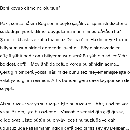
Beni koyup gitme ne olursun”
Peki, sence hâkim Beg senin böyle şaşâlı ve ıspanaklı dizelerle
süslediğin yürek diline, duygularına inanır mı bu dâvâda ha?
Şunu bil ki asla ve kat’a inanmaz Deliban’ım. Hâkim neye inanır
biliyor musun birinci derecede; şâhite… Böyle bir davada en
güçlü şâhit nedir onu biliyor musun sen? Bu şâhidin adı cefâdır
be dost, cefâ… Mevlânâ da cefâ diyordu bu şâhidin adına…
Çektiğin bir cefâ yoksa, hâkim de bunu sezinleyememişse işte o
vakit yandığının resmidir. Artık bundan geru dava kayıptır sen de
seyip!..
Ah şu rüzgâr var ya şu rüzgâr, işte bu rüzgâra… Ah şu özlem var
ya şu özlem, işte bu özleme… Vaaaah o sensizliğin çığlığı saz,
dilde ayaz… İşte bütün bu envâyi çeşit nursuzluğa ve dahi
uğursuzluğa katlanmanın adıdır cefâ dediğimiz şey ey Deliban…