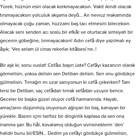
Yürek; hüznün esiri olacak korkmayacaksın. Vakit ikindi olacak
tırsmayacaksın yolculuk akşama deyû… An nevruz makamında
olmayacak çoğu zaman, hüzzamı baş tacı etmesini bileceksin.
Alacak seni senden acı soslu bir efkâr ve oturtacak simsiyah bir
gecenin göbeğine, tınmayacaksın! Adın cefâ diye yazılmalı ey
âşık; ‘Ves selam ül cinas rekorlar kitâbesi’ne..!
Bir aşk ki; sonu vuslat! Cefâsı başın üste? Cefâyı kazancın olarak
görmelisin, yoksa delisin sen Deliban delisin. Sen onu gördükçe
gülmelisin. Tırnağın mı uzar sanıyorsun ki cefâ çekerken? Tam
tersi be Deliban; saç cefâdan tırnak sefâdan uzuyor bence.
Geceler bir başka güzel oluyor cefâ harmanında. Hayatı,
amaçlarını düşünmüş oluyorsun ağrıyan bir baş, kanayan bir
yürekle. Bazen içini tarifsiz bir dinginlik kaplasa da sen ona
inanma şair. Bu hâl, kovalamış olduğun sivrisineklerin ‘den’
halidir bunu bil/ESİN… Dedim ya cefâyı gördükçe gülmelisin,