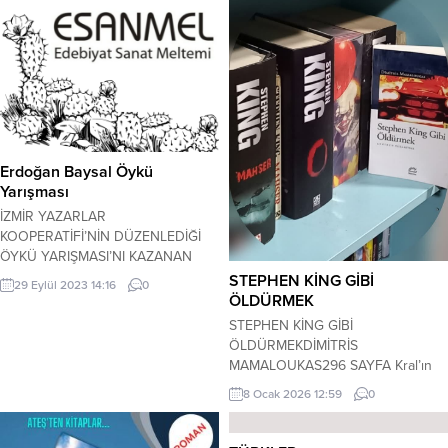
Erdoğan Baysal Öykü
Yarışması
İZMİR YAZARLAR
KOOPERATİFİ’NİN DÜZENLEDİĞİ
ÖYKÜ YARIŞMASI’NI KAZANAN
YAZARLARA BİRER PLAKET
STEPHEN KİNG GİBİ
29 Eylül 2023 14:16
0
TAKDİM EDİLECEK.(SON BAŞVURU
ÖLDÜRMEK
TARİHİ.08 EKİM 2023 PAZAR) İzmir
STEPHEN KİNG GİBİ
Yazarlar Kooperatifi yöneticileri
ÖLDÜRMEKDİMİTRİS
”Erdoğan Baysal Öykü
MAMALOUKAS296 SAYFA Kral’ın
Yarışması” düzenledi, yarışmaya
kitaplarını neden ve asıl olarak, ne
8 Ocak 2026 12:59
0
iştirak şartları aşağıdaki şekildedir.
kadar sevdiğinizi başkalarına kolay
KATILIM KOŞULLARI; -Ödüle
kolay açıklayamazsınız. Bu, King’in
katılacak eserlerin dili, Türkçe
büyüsüdür. Kingmani. Biz burada,