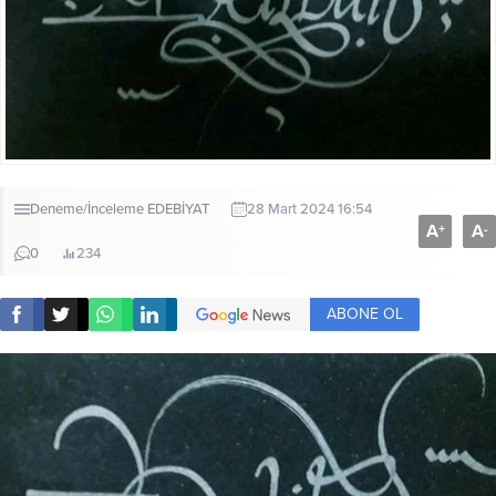
Deneme/İnceleme
EDEBİYAT
28 Mart 2024 16:54
A
A
+
-
0
234
ABONE OL