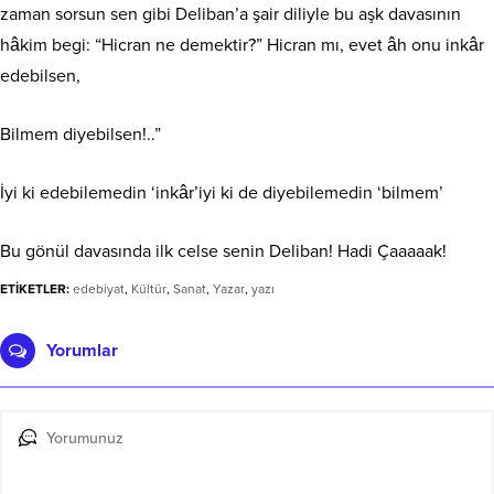
zaman sorsun sen gibi Deliban’a şair diliyle bu aşk davasının
hâkim begi: “Hicran ne demektir?” Hicran mı, evet âh onu inkâr
edebilsen,
Bilmem diyebilsen!..”
İyi ki edebilemedin ‘inkâr’iyi ki de diyebilemedin ‘bilmem’
Bu gönül davasında ilk celse senin Deliban! Hadi Çaaaaak!
ETİKETLER:
edebiyat
,
Kültür
,
Sanat
,
Yazar
,
yazı
Yorumlar