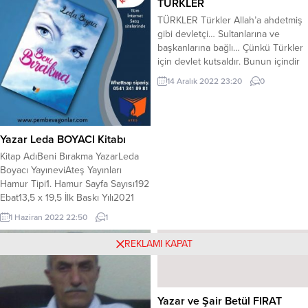
TÜRKLER
olmalıdır. -18 yaşını geçmiş herkes,
aşağıda hep birlikte yüzeriz.
bir öykü ile yarışmaya başvurabilir. -
TÜRKLER Türkler Allah’a ahdetmiş
/Pennywise Raymond, Brain, Ian ve
Konu, serbesttir. -Yarışmaya
gibi devletçi… Sultanlarına ve
Jake. Dört yakın arkadaş. En büyük
katılacak...
başkanlarına bağlı… Çünkü Türkler
ortak noktaları ise King kitapları
için devlet kutsaldır. Bunun içindir
koleksiyoncuları olmaları. Bu tutku
ki saltanata son veren ve halifeyi
yaşam...
14 Aralık 2022 23:20
0
kovan Mustafa Kemal için ne
Vahdettin ne de Vahdettin’in
çocukları Atatürk hakkında bildikleri
sırlarını söylemedikleri gibi sırlarını
Yazar Leda BOYACI Kitabı
kurşun yüklü tabut gibi sırtlarında
Kitap AdıBeni Bırakma YazarLeda
taşıdılar… Atatürk’ü eleştiren tek
Boyacı YayıneviAteş Yayınları
sözleri...
Hamur Tipi1. Hamur Sayfa Sayısı192
Ebat13,5 x 19,5 İlk Baskı Yılı2021
Baskı Sayısı1. Basım DilTürkçe
1 Haziran 2022 22:50
1
Barkod978625701298 Beni
Bırakma Kitap Açıklaması “İnsan
REKLAMI KAPAT
böylesi anlarda ne yapar? Hangi
sözcükleri söyler bilemiyorum.
Dualar kalbimin acısını dindirmeye
yeterli olur mu? Saatlerce
Yazar ve Şair Betül FIRAT
yürümek? Gözlerini sımsıkı kapatıp