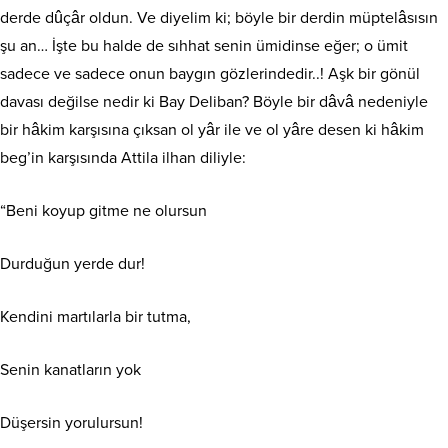
derde dûçâr oldun. Ve diyelim ki; böyle bir derdin müptelâsısın
şu an… İşte bu halde de sıhhat senin ümidinse eğer; o ümit
sadece ve sadece onun baygın gözlerindedir..! Aşk bir gönül
davası değilse nedir ki Bay Deliban? Böyle bir dâvâ nedeniyle
bir hâkim karşısına çıksan ol yâr ile ve ol yâre desen ki hâkim
beg’in karşısında Attila ilhan diliyle:
“Beni koyup gitme ne olursun
Durduğun yerde dur!
Kendini martılarla bir tutma,
Senin kanatların yok
Düşersin yorulursun!