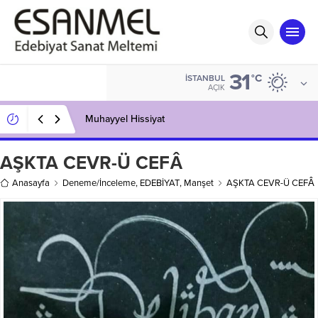
31
°C
İSTANBUL
AÇIK
Muhayyel Hissiyat
AŞKTA CEVR-Ü CEFÂ
Anasayfa
Deneme/İnceleme
,
EDEBİYAT
,
Manşet
AŞKTA CEVR-Ü CEFÂ