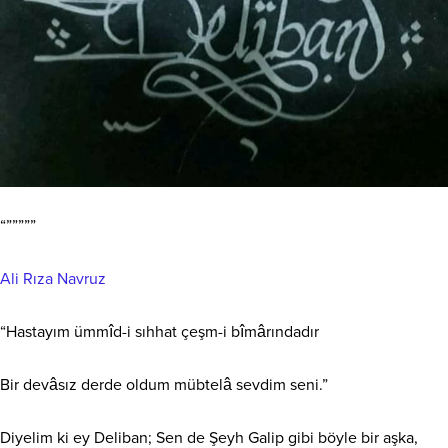
“”””””
Ali Rıza Navruz
“Hastayım ümmîd-i sıhhat çeşm-i bîmârındadır
Bir
devâsız derde oldum mübtelâ sevdim seni.”
Diyelim ki ey Deliban; Sen de Şeyh Galip gibi böyle bir aşka,