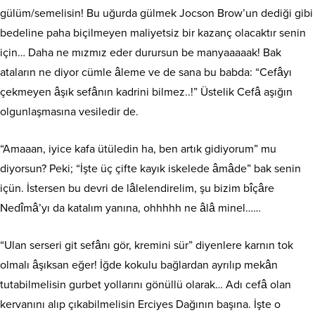
gülüm/semelisin! Bu uğurda gülmek Jocson Brow’un dediği gibi
bedeline paha biçilmeyen maliyetsiz bir kazanç olacaktır senin
için… Daha ne mızmız eder durursun be manyaaaaak! Bak
ataların ne diyor cümle âleme ve de sana bu babda: “Cefâyı
çekmeyen âşık sefânın kadrini bilmez..!” Üstelik Cefâ aşığın
olgunlaşmasına vesiledir de.
“Amaaan, iyice kafa ütüledin ha, ben artık gidiyorum” mu
diyorsun? Peki; “İşte üç çifte kayık iskelede âmâde” bak senin
içün. İstersen bu devri de lâlelendirelim, şu bizim bîçâre
Nedîmâ’yı da katalım yanına, ohhhhh ne âlâ minel……
“Ulan serseri git sefânı gör, kremini sür” diyenlere karnın tok
olmalı âşıksan eğer! İğde kokulu bağlardan ayrılıp mekân
tutabilmelisin gurbet yollarını gönüllü olarak… Adı cefâ olan
kervanını alıp çıkabilmelisin Erciyes Dağının başına. İşte o