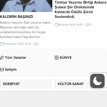
Türkiye Yazarlar Birliği Ankara
hayatın akışını...
Şubesi Şiir Dinletisinde
Katılarak Ödüllü Şiirini
Seslendirdi.
KALDIRIN BAŞINIZI
Genel Yayın Yönetmenimiz Yazar
Kaldırın başınızı Gök yüzüne bakın..
18 Aralık 2022 14:57
0
ve Şair Betül FIRAT Türkiye
Masmavi derinliğe dalın Şu
Yazarlar Birliği Ankara Şubesi
uzaklarda ki,bulutlara Gri beyaz
@tybankarasubesi6204 Şiir
bulutlara bakın Hayallerinizi
Dinletisinde Katılarak ‘Şanlı
şekillendirin Şu köşedekini
15 Haziran 2022 23:14
1
Bayrağım’ Ödüllü Şiirini Seslendirdi.
Kelebeğe Şu ortadakini,Atlı
karıncaya Daha uzaktakini Balığa
Dağın tepesinden süzüleni ise
Tüm Yazarlar
KÜNYE
Pamuk tarlasına benzetin Bakın
orada yalan yok Ora da RİYA yok
İletişim
Ne varsa ortada Bırakın DARALTAN
Dünyayı Kaldırın Başınızı Gök...
EDEBİYAT
KÜLTÜR-SANAT
Köşe Yazıları
Manşet