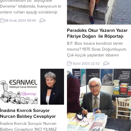
gün/demledim bu “Biyografik
Deneme” kitabımda. İnanıyorum ki
onların ruhları ayışığı sürüklenip
giderken, atılan oklarla hep delik
28 Ocak 2023 00:04
0
deşiktir! Ve yine inanıyorum ki;
onların lavanta çiçeği kokan
Paradoks Okur Yazarın Yazar
kederleri, hoyrat akşamlarda
Fikriye Doğan ile Röportajı
depreşir durur dembedem!.. —
B.F. Bize kısaca kendinizi tanıtır
Sayfa: 212 Basım: 2016 Kapak:
mısınız? 1975 Sivas Doğumluyum.
Ressam Hasan Gürpınar çizimi
Çok küçük yaşlardan itibaren
ailemle İstanbul’da yaşamaya
1 Eylül 2023 22:32
0
başladık. Beş kız bir erkek çocuğu
olmak üzere altı kardeşin üçüncü
ferdiyim. İlkokul mezunuyum.
Hayat şartların zorluğu yüzünden
ilkokulu bitirdikten sonra aileme
katkıda bulunmak için çalışmaya
başladım. Tahsil hayatım ilkokulla
sınırlı gibi görünse de,...
İnadına Kıvırcık Soruyor
Nurcan Balıbey Cevaplıyor
İnadına Kıvırcık Soruyor Nurcan
Balıbey Cevaplıyor İNCİ YILMAZ