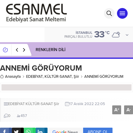
33
°C
İSTANBUL
PARÇALI BULUTLU
RENKLERİN DİLİ
ANNEMİ GÖRÜYORUM
Anasayfa
EDEBİYAT
,
KÜLTÜR-SANAT
,
Şiir
ANNEMİ GÖRÜYORUM
EDEBİYAT
KÜLTÜR-SANAT
Şiir
17 Aralık 2022 22:05
A
A
+
-
0
457
ABONE OL