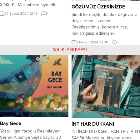
ŞİMŞEK: Merhabalar kıymetli
GÖZÜMÜZ ÜZERİNİZDE
ziyaretçilerimiz. İnadına Kıvırcık
27 Şubat 2024 21:18
0
Şimdi kardeşlik, dostluk özgüvene
Soruyor adlı röportaj serimizin yirmi
dayalı empati zamanı.
üçüncüsü ile karşınızdayız.
Ötekileştirilmiş, kenara itilmiş,
Konuğumuz PALAMARKALI
hakları gasp edilmişleri,
KADINLAR ve ANEMON (DENİZ
içselleştirme zamanı. Millet olarak
ŞAKAYIĞI) kitaplarının yazarı
2 Nisan 2024 13:30
0
ulus devlet olabilme bilincine sahip
Nurcan Balıbey. Sorularıma
REKLAMI KAPAT
çıkarak ülke genelinde ve
geçiyorum böylelikle Nurcan
bütünüyle yerel idarelerde
Balıbey’i hep birlikte daha yakından
kardeşliği, barışı ve huzuru
tanımış olacağız. Hosgeldiniz
yeniden tesis etme zamanı. Şimdi
Nurcan Hanım. Öncelikle davetimizi
adalet, milli eğitim, gençlik,
kırmayıp...
sorunlarını geciktirmeden çözüme
kavuşturma zamanı. Mülteci
göçüne, dışarıya...
Bay Gece
İNTİHAR DÜKKANI
Yazar: Ilgın Yaroğlu Resimleyen:
İNTİHAR DÜKKANI JEAN TEULÉ 141
Serhat Albamya Sayfa Sayısı: 30
SAYFA Mesele şu ki yarın gene