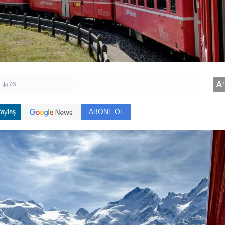
A
+
76
ABONE OL
aylaş