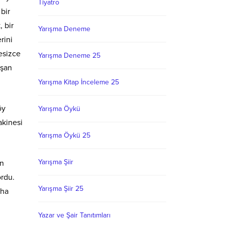
Tiyatro
 bir
, bir
Yarışma Deneme
rini
esizce
Yarışma Deneme 25
aşan
Yarışma Kitap İnceleme 25
öy
Yarışma Öykü
akinesi
Yarışma Öykü 25
Yarışma Şiir
an
ordu.
Yarışma Şiir 25
aha
Yazar ve Şair Tanıtımları