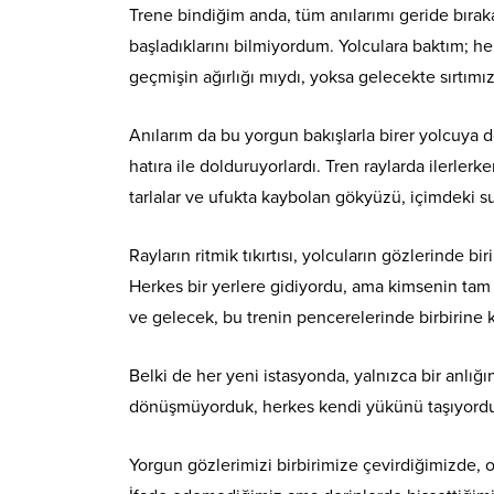
Trene bindiğim anda, tüm anılarımı geride bıra
başladıklarını bilmiyordum. Yolculara baktım; he
geçmişin ağırlığı mıydı, yoksa gelecekte sırtım
Anılarım da bu yorgun bakışlarla birer yolcuya dö
hatıra ile dolduruyorlardı. Tren raylarda ilerle
tarlalar ve ufukta kaybolan gökyüzü, içimdeki sus
Rayların ritmik tıkırtısı, yolcuların gözlerinde b
Herkes bir yerlere gidiyordu, ama kimsenin tam o
ve gelecek, bu trenin pencerelerinde birbirine k
Belki de her yeni istasyonda, yalnızca bir anlığı
dönüşmüyorduk, herkes kendi yükünü taşıyord
Yorgun gözlerimizi birbirimize çevirdiğimizde, o b