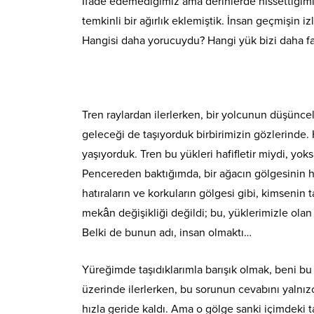
İfade edemediğimiz ama derinlerde hissettiğimi
temkinli bir ağırlık eklemiştik. İnsan geçmişin izl
Hangisi daha yorucuydu? Hangi yük bizi daha f
Tren raylardan ilerlerken, bir yolcunun düşüncel
geleceği de taşıyorduk birbirimizin gözlerinde. H
yaşıyorduk. Tren bu yükleri hafifletir miydi, yok
Pencereden baktığımda, bir ağacın gölgesinin h
hatıraların ve korkuların gölgesi gibi, kimsenin
mekân değişikliği değildi; bu, yüklerimizle ola
Belki de bunun adı, insan olmaktı…
Yüreğimde taşıdıklarımla barışık olmak, beni b
üzerinde ilerlerken, bu sorunun cevabını yalnız
hızla geride kaldı. Ama o gölge sanki içimdeki t