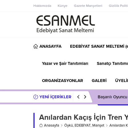
Hakkımızda
Künye
Gazete Manşetleri
Gizlilik Polit
ANASAYFA
EDEBİYAT SANAT MELTEMİ (e
Yazar ve Şair Tanıtımları
Sanatçı Tanıtımı
ORGANİZASYONLAR
GALERİ
ÜYELİ
YENİ İÇERİKLER
Başarılı Oyuncu
Anılardan Kaçış İçin Tren
Anasayfa
Öykü
,
EDEBİYAT
,
Manşet
Anılardan K