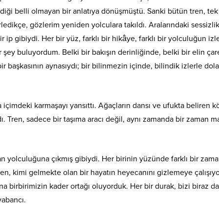
irdiği belli olmayan bir anlatıya dönüşmüştü. Sanki bütün tren, tek
ledikçe, gözlerim yeniden yolculara takıldı. Aralarındaki sessizlik
ip gibiydi. Her bir yüz, farklı bir hikâye, farklı bir yolculuğun izle
ey buluyordum. Belki bir bakışın derinliğinde, belki bir elin çar
r başkasının aynasıydı; bir bilinmezin içinde, bilindik izlerle dol
a içimdeki karmaşayı yansıttı. Ağaçların dansı ve ufukta beliren k
dı. Tren, sadece bir taşıma aracı değil, aynı zamanda bir zaman m
 yolculuğuna çıkmış gibiydi. Her birinin yüzünde farklı bir zam
ırken, kimi gelmekte olan bir hayatın heyecanını gizlemeye çalışıy
ına birbirimizin kader ortağı oluyorduk. Her bir durak, bizi biraz d
yabancı.