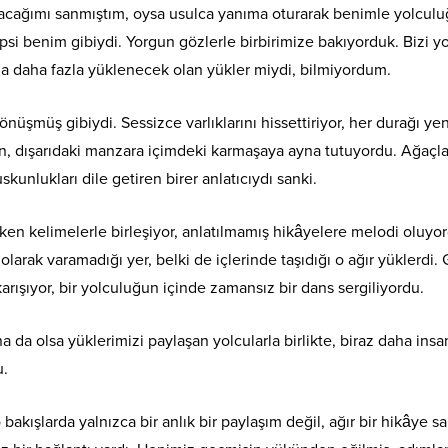
kacağımı sanmıştım, oysa usulca yanıma oturarak benimle yolculu
psi benim gibiydi. Yorgun gözlerle birbirimize bakıyorduk. Bizi y
ıza daha fazla yüklenecek olan yükler miydi, bilmiyordum.
nüşmüş gibiydi. Sessizce varlıklarını hissettiriyor, her durağı yen
rken, dışarıdaki manzara içimdeki karmaşaya ayna tutuyordu. Ağaçla
kunlukları dile getiren birer anlatıcıydı sanki.
iriken kelimelerle birleşiyor, anlatılmamış hikâyelere melodi oluyo
larak varamadığı yer, belki de içlerinde taşıdığı o ağır yüklerdi.
arışıyor, bir yolculuğun içinde zamansız bir dans sergiliyordu.
na da olsa yüklerimizi paylaşan yolcularla birlikte, biraz daha insa
u.
akışlarda yalnızca bir anlık bir paylaşım değil, ağır bir hikâye sa