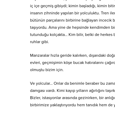
iç içe geçmiş gibiydi; kimin başladığı, kimin bit
insanın zihninde yapılan bir yolculuktu. Tren iler
bütünün parçalarını birbirine bağlayan incecik bir 
taşıyordu. Ama yine de hepsinde kendimden bir ş
tutunduğu kolçakta… Kim bilir, belki de herkes bi
ruhlar gibi.
Manzaralar hızla geride kalırken, dışarıdaki doğ
evleri, geçmişimin köşe bucak hatıralarını çağır
olmuştu bizim için.
Ve yolcular… Onlar da benimle beraber bu zaman
damgası vardı. Kimi kayıp yılların ağırlığını taş
Bizler, istasyonlar arasında gezinirken, bir anlığ
birbirimize yaklaştırıyordu hem tanıdık hem de 