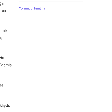
ğa
Yorumcu Tanıtımı
oran
i bir
r,
rdu.
 Geçmiş
na
klıydı.