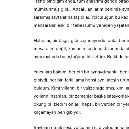
Trene bindiğim anda, tüm anılarımı geride bırak
mümkünmüş gibi… Ancak, anılarım benimle aynı 
sararmış sayfalarına taşıdılar. Yolculuğun bu 
manzaralar, eski bir tebessümü yeniden yaşatan 
Hatıralar, bir bagaj gibi taşınmıyordu; onlar be
mesafeleri değil, zamanın farklı noktalarını da 
aynı raylarda buluştuğunu hissettim. Belki de in
Yolculara baktım; her biri bir aynaydı sanki, b
gibiydi, her biri farklı ama hepsi aynı ateşin ü
buldum. Kimi yıllarını bir valize sığdırmış, kimi an
yolların insanları, bir zamanlar başka istasyonl
okur gibi izledim onları; hepsi, bir yerden bir
kaçamayan ben gibiydi.
Rayların ritmik sesi, yolcuların iç diyaloglarına