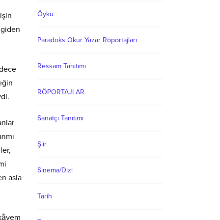
Öykü
işin
 giden
Paradoks Okur Yazar Röportajları
Ressam Tanıtımı
adece
eğin
RÖPORTAJLAR
di.
Sanatçı Tanıtımı
anlar
arımı
Şiir
ler,
mi
Sinema/Dizi
en asla
Tarih
hikâyem