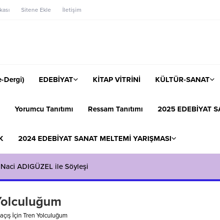
ikası
Sitene Ekle
İletişim
-Dergi)
EDEBİYAT
KİTAP VİTRİNİ
KÜLTÜR-SANAT
Yorumcu Tanıtımı
Ressam Tanıtımı
2025 EDEBİYAT S
K
2024 EDEBİYAT SANAT MELTEMİ YARIŞMASI
 Naci ADIGÜZEL ile Söyleşi
 Yolculuğum
açış İçin Tren Yolculuğum