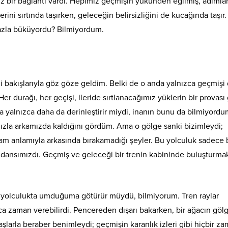
z bir bağlantı vardı. Hepimiz geçmişin yükünden eğilmiş, adımla
erini sırtında taşırken, geleceğin belirsizliğini de kucağında taşır.
azla büküyordu? Bilmiyordum.
i bakışlarıyla göz göze geldim. Belki de o anda yalnızca geçmişi 
er durağı, her geçişi, ileride sırtlanacağımız yüklerin bir provası 
sa yalnızca daha da derinleştirir miydi, inanın bunu da bilmiyordu
ızla arkamızda kaldığını gördüm. Ama o gölge sanki bizimleydi;
 tam anlamıyla arkasında bırakamadığı şeyler. Bu yolculuk sadece 
n dansımızdı. Geçmiş ve geleceği bir trenin kabininde buluşturm
u yolculukta umduğuma götürür müydü, bilmiyorum. Tren raylar
ca zaman verebilirdi. Pencereden dışarı bakarken, bir ağacın göl
aşlarla beraber benimleydi; geçmişin karanlık izleri gibi hiçbir z