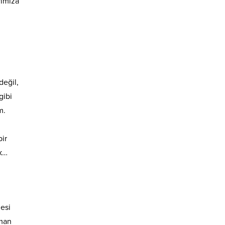
rımıza
değil,
gibi
m.
bir
ak…
gesi
aman