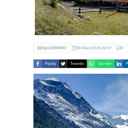
Öykü
EDEBİYAT
30 Nisan 2025 20:57
0
Paylaş
Tweetle
Gönder
P