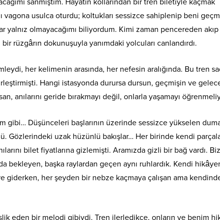
acağımı sanmıştım. Hayatın kollarından bir tren biletiyle kaçmak
vagona usulca oturdu; koltukları sessizce sahiplenip beni geçm
kadar yalnız olmayacağımı biliyordum. Kimi zaman pencereden akıp
bir rüzgârın dokunuşuyla yanımdaki yolcuları canlandırdı.
nimleydi, her kelimenin arasında, her nefesin aralığında. Bu tren s
birleştirmişti. Hangi istasyonda durursa dursun, geçmişin ve gelec
san, anılarını geride bırakmayı değil, onlarla yaşamayı öğrenmeliy
enim gibi… Düşünceleri başlarının üzerinde sessizce yükselen dum
rünü. Gözlerindeki uzak hüzünlü bakışlar… Her birinde kendi parçal
ılarını bilet fiyatlarına gizlemişti. Aramızda gizli bir bağ vardı. Biz
arda bekleyen, başka raylardan geçen aynı ruhlardık. Kendi hikâye
 yere giderken, her şeyden bir nebze kaçmaya çalışan ama kendind
 eşlik eden bir melodi gibiydi. Tren ilerledikçe, onların ve benim 