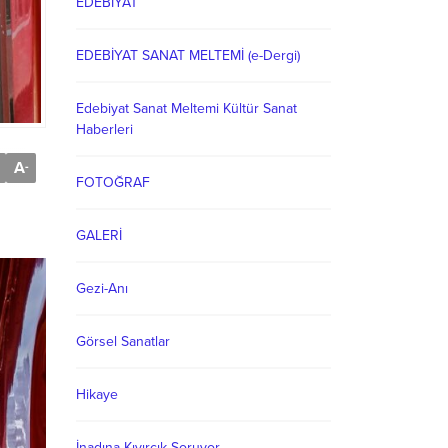
EDEBİYAT
EDEBİYAT SANAT MELTEMİ (e-Dergi)
Edebiyat Sanat Meltemi Kültür Sanat
Haberleri
A
-
FOTOĞRAF
GALERİ
Gezi-Anı
Görsel Sanatlar
Hikaye
İnadına Kıvırcık Soruyor