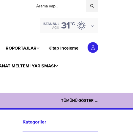
31
°C
İSTANBUL
AÇIK
RÖPORTAJLAR
Kitap İnceleme
ANAT MELTEMİ YARIŞMASI
TÜMÜNÜ GÖSTER →
Kategoriler