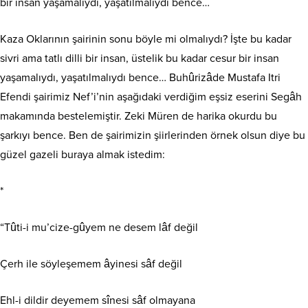
bir insan yaşamalıydı, yaşatılmalıydı bence…
Kaza Oklarının şairinin sonu böyle mi olmalıydı? İşte bu kadar
sivri ama tatlı dilli bir insan, üstelik bu kadar cesur bir insan
yaşamalıydı, yaşatılmalıydı bence… Buhûrizâde Mustafa Itri
Efendi şairimiz Nef’i’nin aşağıdaki verdiğim eşsiz eserini Segâh
makamında bestelemiştir. Zeki Müren de harika okurdu bu
şarkıyı bence. Ben de şairimizin şiirlerinden örnek olsun diye bu
güzel gazeli buraya almak istedim:
*
“Tûti-i mu’cize-gûyem ne desem lâf değil
Çerh ile söyleşemem âyinesi sâf değil
Ehl-i dildir deyemem sînesi sâf olmayana