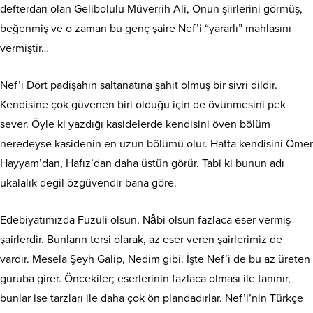
defterdarı olan Gelibolulu Müverrih Ali, Onun şiirlerini görmüş,
beğenmiş ve o zaman bu genç şaire Nef’i “yararlı” mahlasını
vermiştir…
Nef’i Dört padişahın saltanatına şahit olmuş bir sivri dildir.
Kendisine çok güvenen biri olduğu için de övünmesini pek
sever. Öyle ki yazdığı kasidelerde kendisini öven bölüm
neredeyse kasidenin en uzun bölümü olur. Hatta kendisini Ömer
Hayyam’dan, Hafız’dan daha üstün görür. Tabi ki bunun adı
ukalalık değil özgüvendir bana göre.
Edebiyatımızda Fuzuli olsun, Nâbi olsun fazlaca eser vermiş
şairlerdir. Bunların tersi olarak, az eser veren şairlerimiz de
vardır. Mesela Şeyh Galip, Nedim gibi. İşte Nef’i de bu az üreten
guruba girer. Öncekiler; eserlerinin fazlaca olması ile tanınır,
bunlar ise tarzları ile daha çok ön plandadırlar. Nef’i’nin Türkçe