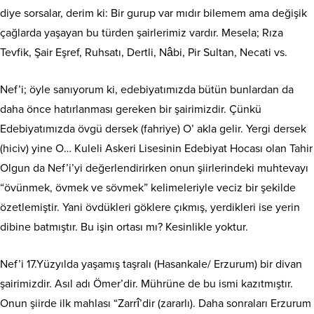
diye sorsalar, derim ki: Bir gurup var mıdır bilemem ama değişik
çağlarda yaşayan bu türden şairlerimiz vardır. Mesela; Rıza
Tevfik, Şair Eşref, Ruhsatı, Dertli, Nâbi, Pir Sultan, Necati vs.
Nef’i; öyle sanıyorum ki, edebiyatımızda bütün bunlardan da
daha önce hatırlanması gereken bir şairimizdir. Çünkü
Edebiyatımızda övgü dersek (fahriye) O’ akla gelir. Yergi dersek
(hiciv) yine O… Kuleli Askeri Lisesinin Edebiyat Hocası olan Tahir
Olgun da Nef’i’yi değerlendirirken onun şiirlerindeki muhtevayı
“övünmek, övmek ve sövmek” kelimeleriyle veciz bir şekilde
özetlemiştir. Yani övdükleri göklere çıkmış, yerdikleri ise yerin
dibine batmıştır. Bu işin ortası mı? Kesinlikle yoktur.
Nef’i 17.Yüzyılda yaşamış taşralı (Hasankale/ Erzurum) bir divan
şairimizdir. Asıl adı Ömer’dir. Mührüne de bu ismi kazıtmıştır.
Onun şiirde ilk mahlası “Zarrî’dir (zararlı). Daha sonraları Erzurum