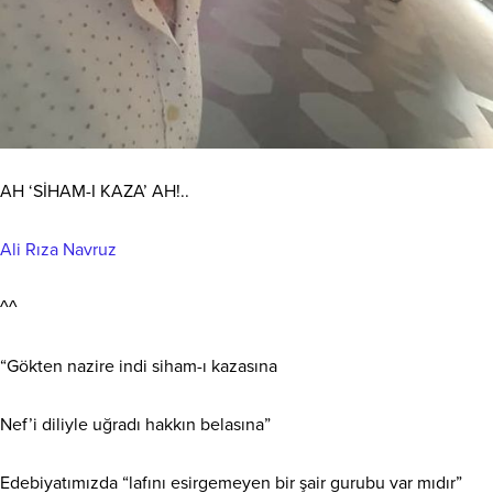
AH ‘SİHAM-I KAZA’ AH!..
Ali Rıza Navruz
^^
“Gökten nazire indi siham-ı kazasına
Nef’i diliyle uğradı hakkın belasına”
Edebiyatımızda “lafını esirgemeyen bir şair gurubu var mıdır”