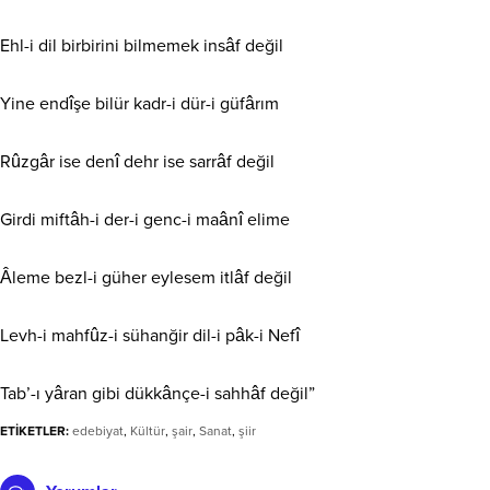
Ehl-i dil birbirini bilmemek insâf değil
Yine endîşe bilür kadr-i dür-i güfârım
Rûzgâr ise denî dehr ise sarrâf değil
Girdi miftâh-i der-i genc-i maânî elime
Âleme bezl-i güher eylesem itlâf değil
Levh-i mahfûz-i sühanğir dil-i pâk-i Nefî
Tab’-ı yâran gibi dükkânçe-i sahhâf değil”
ETİKETLER:
edebiyat
,
Kültür
,
şair
,
Sanat
,
şiir