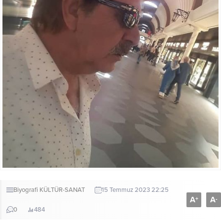
Biyografi
KÜLTÜR-SANAT
15 Temmuz 2023 22:25
A
A
+
-
0
484