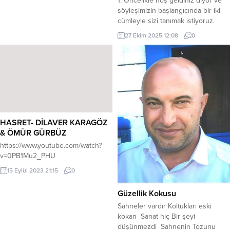
1. Öncelikle hoş geldiniz diyor ve
söyleşimizin başlangıcında bir iki
cümleyle sizi tanımak istiyoruz.
Mustafa TURAY Kimdir? Merhaba
27 Ekim 2025 12:08
0
hoş buldum, 1991 yılında Mardin’de
doğdum. Pamukkale Üniversitesi
Dış Ticaret, Anadolu Üniversitesi
Kamu Yönetimi, İstanbul
Üniversitesi Radyo, Televizyon ve
Sinema bölümlerini bitirdim. 2020
yılında Dorlion Yayınlarından Gök
Gürültülü Sağanak Yaşam şiir
HASRET- DİLAVER KARAGÖZ
kitabım...
& ÖMÜR GÜRBÜZ
https://www.youtube.com/watch?
v=0PB1Mu2_PHU
15 Eylül 2023 21:15
0
Güzellik Kokusu
Sahneler vardır Koltukları eski
kokan Sanat hiç Bir şeyi
düşünmezdi Sahnenin Tozunu