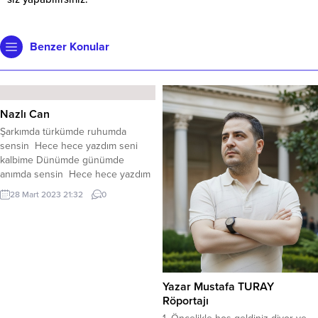
Benzer Konular
Nazlı Can
Şarkımda türkümde ruhumda
sensin Hece hece yazdım seni
kalbime Dünümde günümde
anımda sensin Hece hece yazdım
seni kalbime . Yüreğim seninle atar
28 Mart 2023 21:32
0
nazlı can Bakışların verir bana
heyecan Düşlerim durmadan inanki
her an Hece hece yazdım seni
kalbime. Vurgunum delice
vugunum sana Yüreğim haykırır
sen anlasana Aşkından divane ben
Yazar Mustafa TURAY
yana...
Röportajı