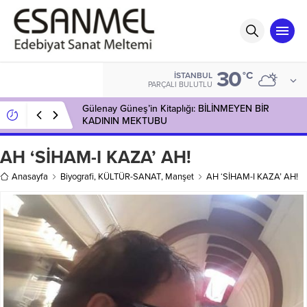
30
°C
İSTANBUL
PARÇALI BULUTLU
Gülenay Güneş’in Kitaplığı: BİLİNMEYEN BİR
KADININ MEKTUBU
AH ‘SİHAM-I KAZA’ AH!
Anasayfa
Biyografi
,
KÜLTÜR-SANAT
,
Manşet
AH ‘SİHAM-I KAZA’ AH!