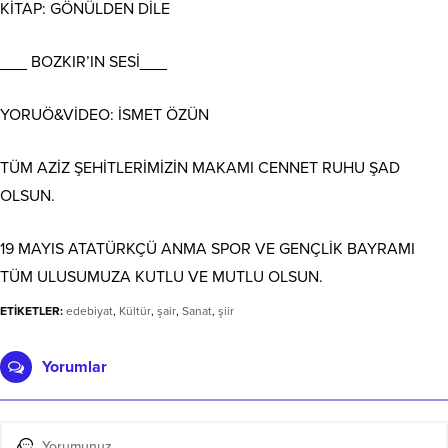
KİTAP: GÖNÜLDEN DİLE
___ BOZKIR’IN SESİ___
YORUÖ&VİDEO: İSMET ÖZÜN
TÜM AZİZ ŞEHİTLERİMİZİN MAKAMI CENNET RUHU ŞAD
OLSUN.
19 MAYIS ATATÜRKÇÜ ANMA SPOR VE GENÇLİK BAYRAMI
TÜM ULUSUMUZA KUTLU VE MUTLU OLSUN.
ETİKETLER:
edebiyat
,
Kültür
,
şair
,
Sanat
,
şiir
Yorumlar