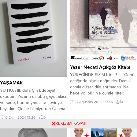
gün elbet gelecek lokman Düşsen
okuyucuları için kitap
de ey gönül, isteme kimseden
imzalayacaktır. İlgilenenlere,
aman Ay şavkında...
önemle duyurulur.
Yazar Necati Açıkgöz Kitabı
YÜREĞİNDE SIZIM KALIR … “Gönül
ocağında pişen nağmeler Damla
YAŞAMAK
damla düşer dile sormadan. Ne
YU HUA İlk defa Çin Edebiyatı
hece yol bilir Ne cümle biter;
okudum. Yazarın üslubu gayet akıcı
Kelime kor olur Ateş yanmadan…”
27 Ağustos 2022 00:55
0
ve sade, bunun yanı sıra çeviriye
… “Yüreğinde Sızım Kalır”ı şimdi
bayıldım. Çin’ce bilmiyorum 🙂 ama
doğrudan satış kanallarımızdan
çeviride kullanılan yöntem her ne
edinebilirsiniz; bir haftanın ardından
16 Ekim 2024 13:26
0
ise , Türkçeye oturuşu gayet
REKLAMI KAPAT
ise genel dağıtımda!
verimli ve başarılıydı. Çok sağlam
www.okumaodasi.com
bir tahsili ve kariyeri olan çevirmen
#trendyol#n11#kitantik