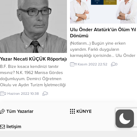
Bahar Kılıç’ı da burada yeri
#karinayayınevi#yüreğindesızımkalı
gelmişken tebrik...
Ulu Önder Atatürk’ün Ölüm Yıl
Dönümü
(Notlarım…) Bugün yine erken
uyandım. Farklı duyguların
karmaşıklığı içerisinde… Ulu Önder
Yazar Necati KÜÇÜK Röportajı
Atatürk’ün ölüm yıl dönümü. Her yıl
11 Kasım 2022 22:52
0
B.F. Bize kısaca kendinizi tanıtır
olduğu gibi saygımı sunmam
mısınız? N.K. 1962 Manisa Gördes
gerektiğini biliyordum. Saat dokuzu
doğumluyum. Demirci Öğretmen
beş geçe, salonun ortasına
Okulu ve Aydın Turizm İşletmeciliği
durdum. Dışarıdan gelen ve acı acı
ve Otelcilik Yüksek Okulu
öten siren seslerine kulaklarımı
2 Haziran 2022 10:38
1
mezunuyum. İş hayatımı Antalya
bıraktım. Kulaklarım sesteydi ama
bölgesindeki otellerde tamamladım.
zihnim geçmişe yolculuğa çıktı,
Emekli turizmciyim. B.F. Yazmaya
buğulu gözlerimi kapattım....
Tüm Yazarlar
KÜNYE
nasıl başladığınızdan ve ne kadar
zamandır yazdığınızdan bahseder
İletişim
misiniz biraz? N.K. Bildiğiniz gibi
yatılı öğretmen okullarında