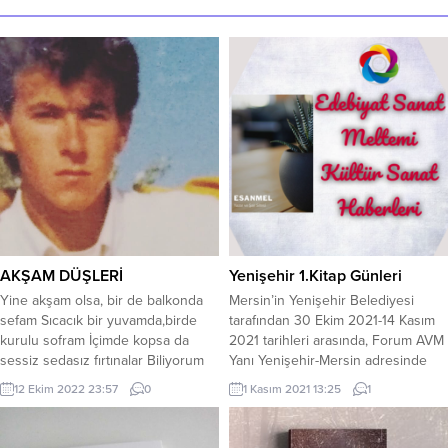
AKŞAM DÜŞLERİ
Yenişehir 1.Kitap Günleri
Yine akşam olsa, bir de balkonda
Mersin’in Yenişehir Belediyesi
sefam Sıcacık bir yuvamda,birde
tarafından 30 Ekim 2021-14 Kasım
kurulu sofram İçimde kopsa da
2021 tarihleri arasında, Forum AVM
sessiz sedasız fırtınalar Biliyorum
Yanı Yenişehir-Mersin adresinde
hasretle bekleyen bir yarim var
”Yenişehir 1.Kitap Günleri” adı
12 Ekim 2022 23:57
0
1 Kasım 2021 13:25
1
Islandım, çöktüm bir sokak lambası
altında kitap fuarı açılacaktır. Yazar
altında Gelse beklenen, azıcık
Hanife Mert’te, bu fuar sırasında
dertlerime derman Haber saldım,bir
12.00-21.00 saatleri arasında