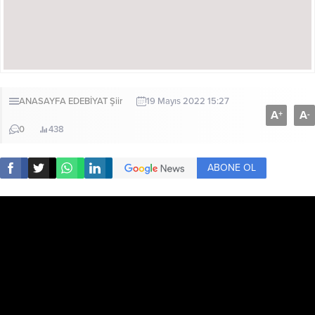
ANASAYFA
EDEBİYAT
Şiir
19 Mayıs 2022 15:27
A
A
+
-
0
438
ABONE OL