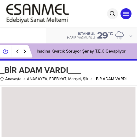
29
°C
İSTANBUL
HAFIF YAĞMURLU
İnadına Kıvırcık Soruyor Şenay T.E.K Cevaplıyor
_BİR ADAM VARDI___
Anasayfa
ANASAYFA
,
EDEBİYAT
,
Manşet
,
Şiir
_BİR ADAM VARDI___