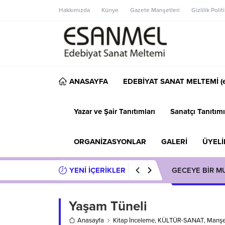
Hakkımızda
Künye
Gazete Manşetleri
Gizlilik Polit
ANASAYFA
EDEBİYAT SANAT MELTEMİ (e
Yazar ve Şair Tanıtımları
Sanatçı Tanıtımı
ORGANİZASYONLAR
GALERİ
ÜYELİ
YENİ İÇERİKLER
GECEYE BİR M
Yaşam Tüneli
Anasayfa
Kitap İnceleme
,
KÜLTÜR-SANAT
,
Manşe