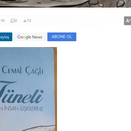
A
+
:19
0
73
ABONE OL
aylaş