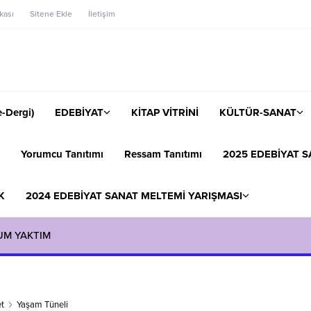
ikası
Sitene Ekle
İletişim
-Dergi)
EDEBİYAT
KİTAP VİTRİNİ
KÜLTÜR-SANAT
Yorumcu Tanıtımı
Ressam Tanıtımı
2025 EDEBİYAT S
K
2024 EDEBİYAT SANAT MELTEMİ YARIŞMASI
UM YAKTIM
t
Yaşam Tüneli