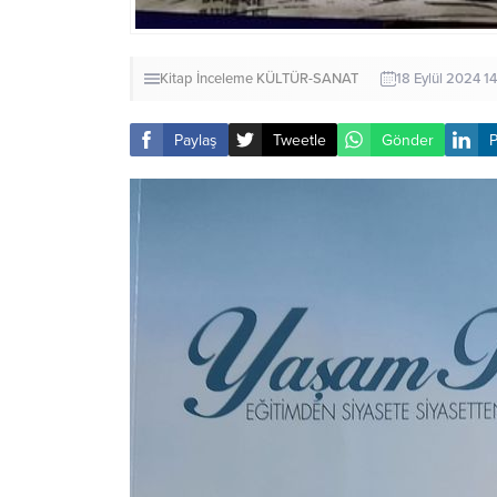
Kitap İnceleme
KÜLTÜR-SANAT
18 Eylül 2024 14
Paylaş
Tweetle
Gönder
P