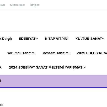
ikası
Sitene Ekle
İletişim
-Dergi)
EDEBİYAT
KİTAP VİTRİNİ
KÜLTÜR-SANAT
Yorumcu Tanıtımı
Ressam Tanıtımı
2025 EDEBİYAT S
K
2024 EDEBİYAT SANAT MELTEMİ YARIŞMASI
İ
IK