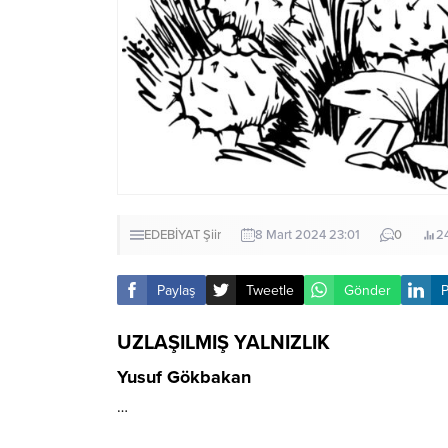
EDEBİYAT
Şiir
8 Mart 2024 23:01
0
2
Paylaş
Tweetle
Gönder
P
UZLAŞILMIŞ YALNIZLIK
Yusuf Gökbakan
…