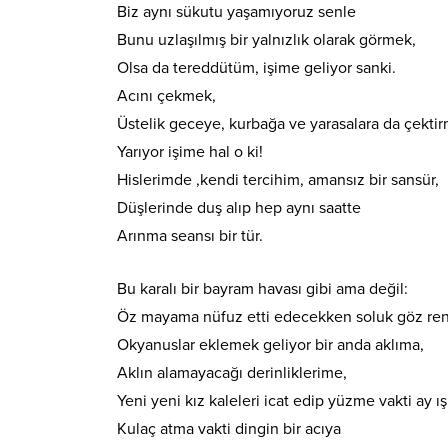
Biz aynı sükutu yaşamıyoruz senle
Bunu uzlaşılmış bir yalnızlık olarak görmek,
Olsa da tereddütüm, işime geliyor sanki.
Acını çekmek,
Üstelik geceye, kurbağa ve yarasalara da çekti
Yarıyor işime hal o ki!
Hislerimde ,kendi tercihim, amansız bir sansür,
Düşlerinde duş alıp hep aynı saatte
Arınma seansı bir tür.
Bu karalı bir bayram havası gibi ama değil:
Öz mayama nüfuz etti edecekken soluk göz ren
Okyanuslar eklemek geliyor bir anda aklıma,
Aklın alamayacağı derinliklerime,
Yeni yeni kız kaleleri icat edip yüzme vakti ay ış
Kulaç atma vakti dingin bir acıya