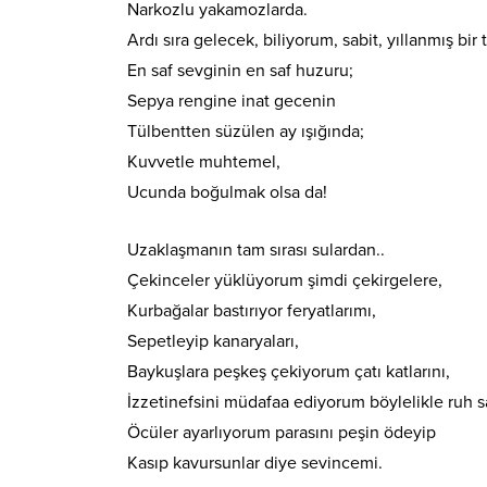
Narkozlu yakamozlarda.
Ardı sıra gelecek, biliyorum, sabit, yıllanmış bir
En saf sevginin en saf huzuru;
Sepya rengine inat gecenin
Tülbentten süzülen ay ışığında;
Kuvvetle muhtemel,
Ucunda boğulmak olsa da!
Uzaklaşmanın tam sırası sulardan..
Çekinceler yüklüyorum şimdi çekirgelere,
Kurbağalar bastırıyor feryatlarımı,
Sepetleyip kanaryaları,
Baykuşlara peşkeş çekiyorum çatı katlarını,
İzzetinefsini müdafaa ediyorum böylelikle ruh s
Öcüler ayarlıyorum parasını peşin ödeyip
Kasıp kavursunlar diye sevincemi.