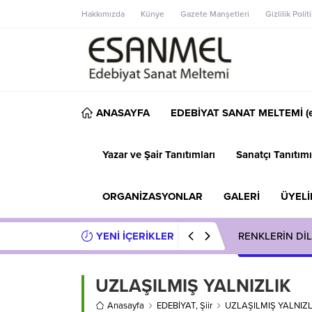
Hakkımızda
Künye
Gazete Manşetleri
Gizlilik Polit
ANASAYFA
EDEBİYAT SANAT MELTEMİ (e
Yazar ve Şair Tanıtımları
Sanatçı Tanıtımı
ORGANİZASYONLAR
GALERİ
ÜYELİ
YENİ İÇERİKLER
RENKLERİN DİL
UZLAŞILMIŞ YALNIZLIK
Anasayfa
EDEBİYAT
,
Şiir
UZLAŞILMIŞ YALNIZL