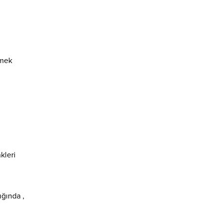
rmek
kleri
ığında ,