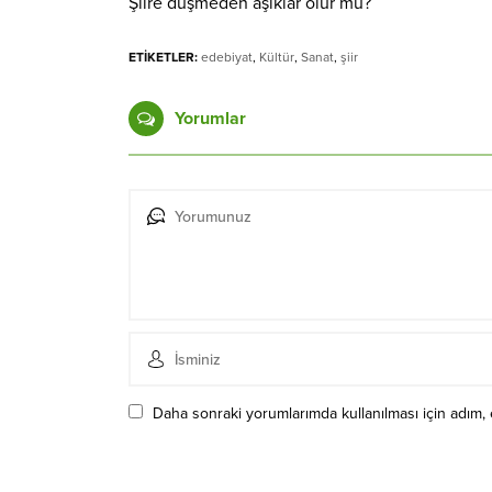
Şiire düşmeden aşıklar ölür mü?
ETİKETLER:
edebiyat
,
Kültür
,
Sanat
,
şiir
Yorumlar
Daha sonraki yorumlarımda kullanılması için adım, 