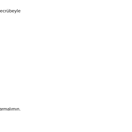
 tecrübeyle
armalımın.