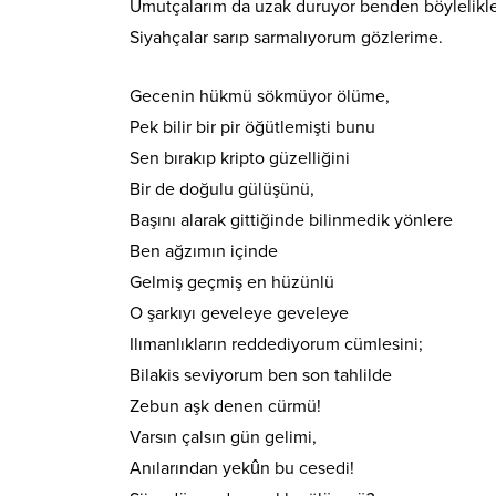
Umutçalarım da uzak duruyor benden böylelikle
Siyahçalar sarıp sarmalıyorum gözlerime.
Gecenin hükmü sökmüyor ölüme,
Pek bilir bir pir öğütlemişti bunu
Sen bırakıp kripto güzelliğini
Bir de doğulu gülüşünü,
Başını alarak gittiğinde bilinmedik yönlere
Ben ağzımın içinde
Gelmiş geçmiş en hüzünlü
O şarkıyı geveleye geveleye
Ilımanlıkların reddediyorum cümlesini;
Bilakis seviyorum ben son tahlilde
Zebun aşk denen cürmü!
Varsın çalsın gün gelimi,
Anılarından yekûn bu cesedi!