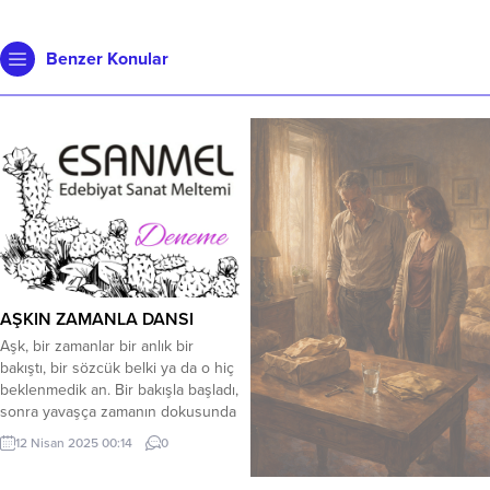
Benzer Konular
AŞKIN ZAMANLA DANSI
Aşk, bir zamanlar bir anlık bir
bakıştı, bir sözcük belki ya da o hiç
beklenmedik an. Bir bakışla başladı,
sonra yavaşça zamanın dokusunda
bir iz bıraktı. O iz, ne kadar silmek
12 Nisan 2025 00:14
0
istesek de, bir şekilde kalır. Aşk,
geçmişin ve geleceğin arasında bir