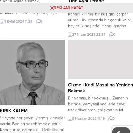
Yine Aynı Terane
SAYFA Aşkta susmak,
kaybetmemek adına en büyük
REKLAMI KAPAT
Yüzüne yalnızlığın gölgesi düşmüş.
fedakarlıktı. Bile isteye seçmişti
Kanadı kırılmış bir kuş gibi çarpar
Mihra dans etmeyi, dansöz olmayı.
yüreği. Avuçlarında bir çocuk kalbi,
9 Eylül 2024 11:28
0
Çünkü dans etmek onun yaralarını
haylazlık peşinde. Hangi gardan
sarma şekliydi. Annesine, onu yarı
kalkar yalnızlık treni? Veyahut hangi
27 Nisan 2023 22:34
0
yolda bırakanlara, hayata isyanıydı.
limanda demirlenir? Bir dem
Geçmişten intikam alma, geleceğe
buğusunda, gece uykusunda
güvenle bakma sebebiydi. Çünkü
bölünür rüyalar. Meçhule varan bir
sadece dans ederken her şeyden
siren sesi kulaklarda. Duyuyor
uzaklaşıp huzur bulabiliyordu....
musun? Bak yine o ses. Yalnızlığın
gürültüsü bu yine. Virane...
Çizmeli Kedi Masalına Yeniden
Bakmak
Bir varmış, bir yokmuş… Zamanın
birinde, yemyeşil vadilerle çevrili
uzak diyarlarda, çalışkan ve iyi
KIRIK KALEM
kalpli bir değirmenci yaşarmış. Bu
“Hayatta her şeyini yitirmiş kimseler
9 Haziran 2026 11:49
0
değirmencinin üç oğlu varmış.
vardır. Bunları sezebilmek güçtür.
Büyük oğlu evine ve ailesine
Konuşuruz, eğleniriz… Üzüntüsünü