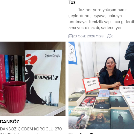
Toz
köprü kurar. Geçmişin hatıralarıyla
sarar, geleceğin belirsizliğine
Toz her yere yakışan nadir
umut...
şeylerdendi; eşyaya, hatıraya,
unutmaya. Temizlik yapılınca giderdi
ama yok olmazdı, sadece yer
değiştirirdi. Cemil bunu bildiği için
23 Ocak 2026 11:28
0
haftalardır evi silmiyordu. Masada
üç şey vardı: yarısına kadar dolu bir
bardak su, tek başına bırakılmış bir
anahtar ve okunmamış bir gazete.
Gazetenin tarihi yeniydi ama
haberler...
DANSÖZ
DANSÖZ ÇİĞDEM KÖROĞLU 270