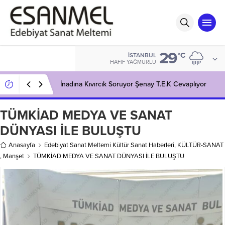
29
°C
İSTANBUL
HAFIF YAĞMURLU
İnadına Kıvırcık Soruyor Şenay T.E.K Cevaplıyor
TÜMKİAD MEDYA VE SANAT
DÜNYASI İLE BULUŞTU
Anasayfa
Edebiyat Sanat Meltemi Kültür Sanat Haberleri
,
KÜLTÜR-SANAT
,
Manşet
TÜMKİAD MEDYA VE SANAT DÜNYASI İLE BULUŞTU