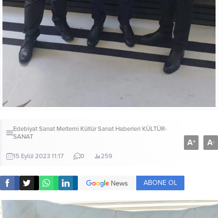
Edebiyat Sanat Meltemi Kültür Sanat Haberleri
KÜLTÜR-
SANAT
A
A
+
-
15 Eylül 2023 11:17
0
259
ABONE OL