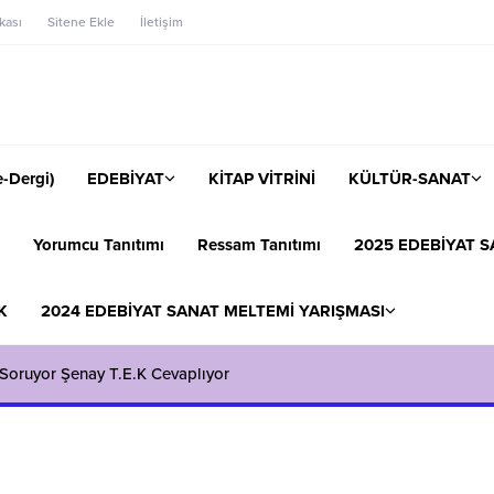
ikası
Sitene Ekle
İletişim
-Dergi)
EDEBİYAT
KİTAP VİTRİNİ
KÜLTÜR-SANAT
Yorumcu Tanıtımı
Ressam Tanıtımı
2025 EDEBİYAT S
K
2024 EDEBİYAT SANAT MELTEMİ YARIŞMASI
k Soruyor Şenay T.E.K Cevaplıyor