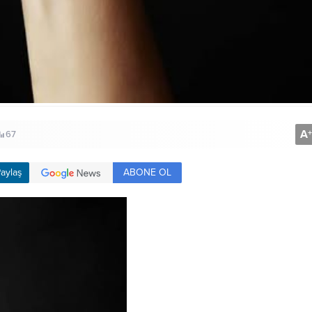
A
+
67
ABONE OL
aylaş