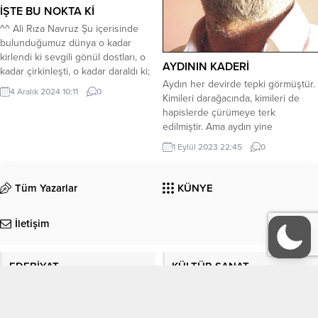
İŞTE BU NOKTA Kİ
^^ Ali Rıza Navruz Şu içerisinde
bulunduğumuz dünya o kadar
kirlendi ki sevgili gönül dostları, o
AYDININ KADERİ
kadar çirkinleşti, o kadar daraldı ki;
Aydın her devirde tepki görmüştür.
bu kirlenmenin, bu çirkinliğin bu
4 Aralık 2024 10:11
0
Kimileri darağacında, kimileri de
kabalığın önünü eğer ki şiirle
hapislerde çürümeye terk
kesemezsek, içimizdeki şiiri
edilmiştir. Ama aydın yine
yakalayamazsak, şiirin küllenen
susmamıştır…Aydına göre susmak
ateşini tekrar canlandıramazsak;
1 Eylül 2023 22:45
0
nerede başlar, nerede biter?
korkarım ki kısa bir zaman sonra;
Aydına sorarsanız; Tarih mutlak bir
içimizdeki onca cici...
tarafsızlık ister. Aydının amacı
Tüm Yazarlar
KÜNYE
insanlarla olayları doğru tespit
etmek ve tespit ettikleri doğruları
İletişim
okuyucularına iletmektir. Daha
doğrusu görevi çağdaşlarına
kılavuzluk etmek, çağdaşlarının...
EDEBİYAT
KÜLTÜR-SANAT
Köşe Yazıları
Manşet