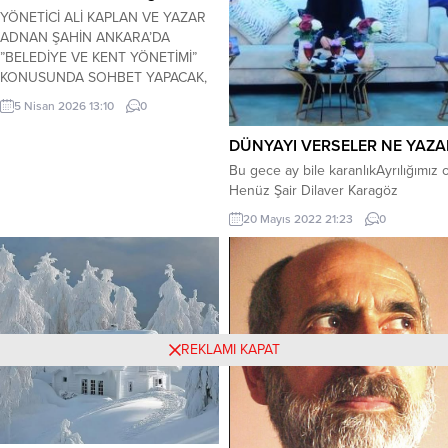
YÖNETİCİ ALİ KAPLAN VE YAZAR
ADNAN ŞAHİN ANKARA’DA
”BELEDİYE VE KENT YÖNETİMİ”
KONUSUNDA SOHBET YAPACAK,
PROĞRAMDA ŞAİRLER ŞİİR
5 Nisan 2026 13:10
0
OKUYACAK… KERİM ÖZBEKLER
GAZETECİ-YAZAR-ŞAİR 05 Nisan
DÜNYAYI VERSELER NE YAZA
2026 Pazar günü, 14.00-16.00
Bu gece ay bile karanlıkAyrılığımı
arasında;Şair ve Yazarlar Müzesi-
Henüz Şair Dilaver Karagöz
Sakarya, Hacı Ayvaz Sokak, No.6/A
Altındağ-Hamamönü-Ankara Tel.0-
20 Mayıs 2022 21:23
0
312-3101489 adresinde, Altındağ
Belediyesi ile Bir İz Edebiyat Kültür
Sanat ve Eğitim Derneği...
REKLAMI KAPAT