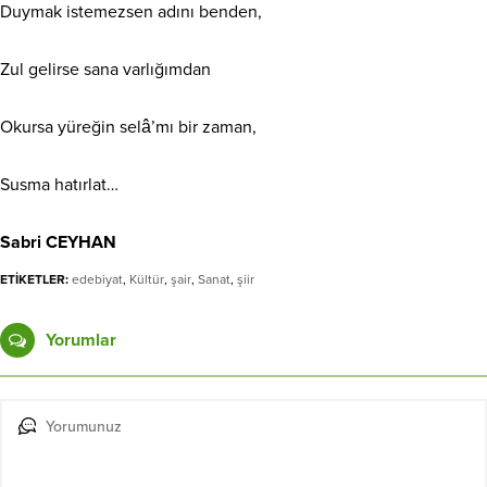
Duymak istemezsen adını benden,
Zul gelirse sana varlığımdan
Okursa yüreğin selâ’mı bir zaman,
Susma hatırlat…
Sabri CEYHAN
ETİKETLER:
edebiyat
,
Kültür
,
şair
,
Sanat
,
şiir
Yorumlar