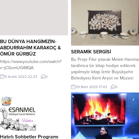
BU DÜNYA HANGİMİZİN-
ABDURRAHİM KARAKOÇ &
SERAMİK SERGİSİ
ÖMÜR GÜRBÜZ
Bu Proje Fikir (olarak Melek Hanıma
https://www.youtube.com/watch?
tarafımca bir kitap hediye edilerek
v=jCGvmUGtMQA
yapılmıştır kitap İzmir Büyükşehir
11 Aralık 2022 22:23
0
Belediyesi Kent Arşivi ve Müzesi
tarafından basılan bir kitaptır fikir
29 Mart 2025 17:43
0
bana Aittir konu 1 yıl 6 ay önce
Arya Kamalı Uluslararası Kültür ve
Sanat Merkezinde tarafımca
konuşulmuştur Günnur Çavuş
Hanımında bilgisi vardır konu ile
ilgili...
Hatırlı Sohbetler Programı