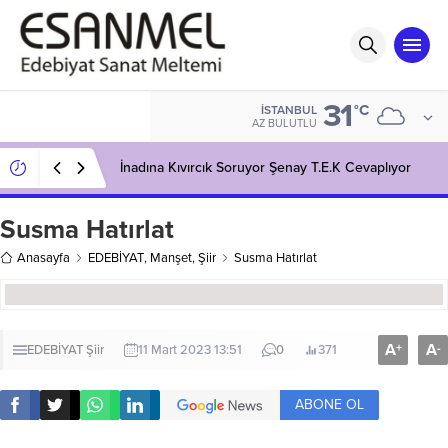
31
°C
İSTANBUL
AZ BULUTLU
İnadına Kıvırcık Soruyor Şenay T.E.K Cevaplıyor
Susma Hatırlat
Anasayfa
EDEBİYAT
,
Manşet
,
Şiir
Susma Hatırlat
A
A
+
-
EDEBİYAT
Şiir
11 Mart 2023 13:51
0
371
ABONE OL