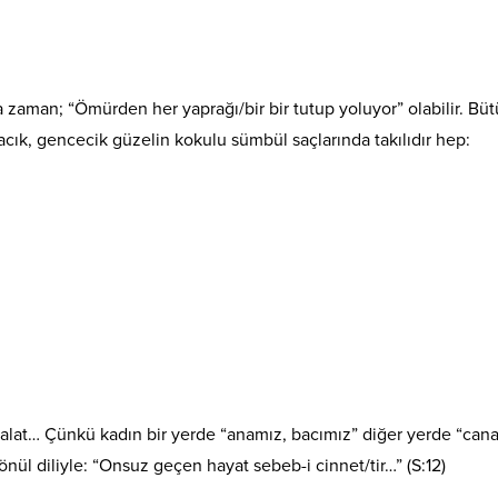
 zaman; “Ömürden her yaprağı/bir bir tutup yoluyor” olabilir. Bü
cacık, gencecik güzelin kokulu sümbül saçlarında takılıdır hep:
e galat… Çünkü kadın bir yerde “anamız, bacımız” diğer yerde “can
nül diliyle: “Onsuz geçen hayat sebeb-i cinnet/tir…” (S:12)