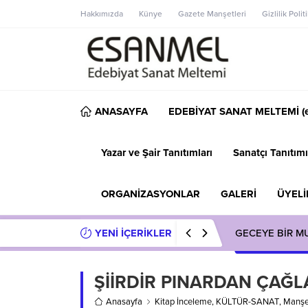
Hakkımızda
Künye
Gazete Manşetleri
Gizlilik Polit
ANASAYFA
EDEBİYAT SANAT MELTEMİ (e
Yazar ve Şair Tanıtımları
Sanatçı Tanıtımı
ORGANİZASYONLAR
GALERİ
ÜYELİ
YENİ İÇERİKLER
GECEYE BİR M
ŞİİRDİR PINARDAN ÇAĞLA
Anasayfa
Kitap İnceleme
,
KÜLTÜR-SANAT
,
Manşe