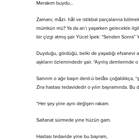
Merakım buydu…
Zamanı; mâzi- hâl ve istikbal parçalarına bölme
mümkün mü? Ya da an’ı yaşarken gelecekle ilgili 
bir çizgi atmış şair Yücel İpek: “Senden Sonra” 
Duyduğu, gördüğü, belki de yaşadığı efsanevi aşk
aşkların özlemindedir şair. “Ayrılış demlerinde o
Sanırım o ağır başın derd-ü belâsı çoğaldıkça, “şiir
Zira hastası tedavidedir o yılın bayramında. Bu d
“Her şey yine aynı değişen rakam.
Saltanat sürmede yine hüzün gam.
Hastası tedavide yine bu bayram,