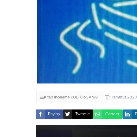
Kitap İnceleme
KÜLTÜR-SANAT
1 Temmuz 2023
Paylaş
Tweetle
Gönder
P