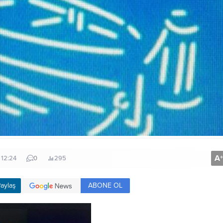
A
+
 12:24
0
295
ABONE OL
aylaş