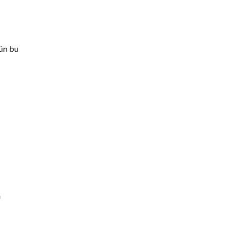
tün bu
a