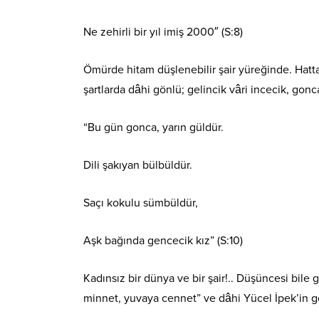
Ne zehirli bir yıl imiş 2000″ (S:8)
Ömürde hitam düşlenebilir şair yüreğinde. Hatta
şartlarda dâhi gönlü; gelincik vâri incecik, gon
“Bu gün gonca, yarın güldür.
Dili şakıyan bülbüldür.
Saçı kokulu sümbüldür,
Aşk bağında gencecik kız” (S:10)
Kadınsız bir dünya ve bir şair!.. Düşüncesi bil
minnet, yuvaya cennet” ve dâhi Yücel İpek’in gö