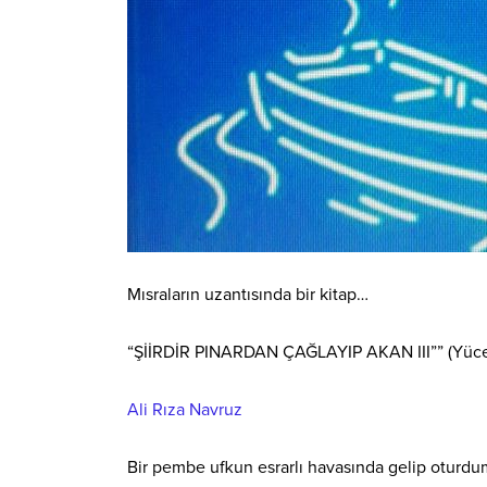
Mısraların uzantısında bir kitap…
“ŞİİRDİR PINARDAN ÇAĞLAYIP AKAN III”” (Yücel
Ali Rıza Navruz
Bir
pembe ufkun esrarlı havasında gelip oturdu