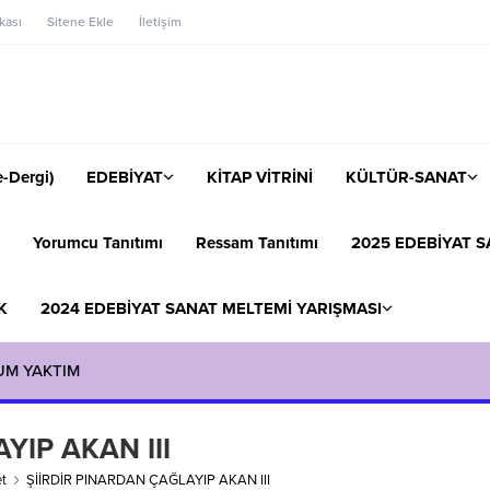
ikası
Sitene Ekle
İletişim
-Dergi)
EDEBİYAT
KİTAP VİTRİNİ
KÜLTÜR-SANAT
Yorumcu Tanıtımı
Ressam Tanıtımı
2025 EDEBİYAT S
K
2024 EDEBİYAT SANAT MELTEMİ YARIŞMASI
UM YAKTIM
YIP AKAN III
t
ŞİİRDİR PINARDAN ÇAĞLAYIP AKAN III