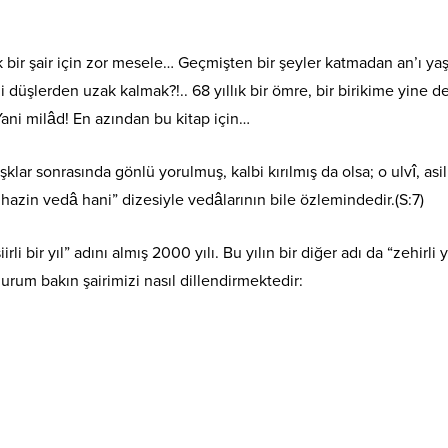
k bir şair için zor mesele… Geçmişten bir şeyler katmadan an’ı y
düşlerden uzak kalmak?!.. 68 yıllık bir ömre, bir birikime yine de
Yani milâd! En azından bu kitap için…
lar sonrasında gönlü yorulmuş, kalbi kırılmış da olsa; o ulvî, asil
 hazin vedâ hani” dizesiyle vedâlarının bile özlemindedir.(S:7)
li bir yıl” adını almış 2000 yılı. Bu yılın bir diğer adı da “zehirli y
urum bakın şairimizi nasıl dillendirmektedir: