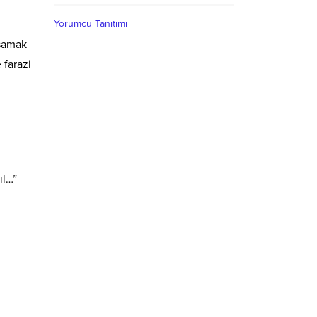
Yorumcu Tanıtımı
aşamak
 farazi
ıl…”