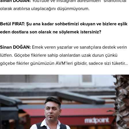
Sinan DOĞAN:
YouTube ve Instagram adresimden “snanofficial”
olarak aratılırsa ulaşılacağını düşünmüyorum.
Betül FIRAT: Şu ana kadar sohbetimizi okuyan ve bizlere eşlik
eden dostlara son olarak ne söylemek istersiniz?
Sinan DOĞAN:
Emek veren yazarlar ve sanatçılara destek verin
lütfen. Göçebe fikirlere sahip olanlardan uzak durun çünkü
göçebe fikirler günümüzün AVM’leri gibidir, sadece sizi tüketir…