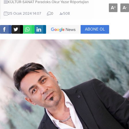
KÜLTÜR-SANAT
Paradoks Okur Yazar Röportajları
A
A
+
-
25 Ocak 2024 14:07
0
508
ABONE OL