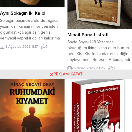
Aynı Sokağın İki Kalbi
Sokağın başındaki ulu dut ağacı,
yazın kızıl karışımı mor yemişleri
olgunlaştıkça ağırlaşır, geniş,
Mihail-Panait Istrati
yemyeşil yapraklı dalları kaldırıma
Sayfa Sayısı 148 Yazardan
serin, hareketli bir gölge halısı
18 Ağustos 2025 11:17
0
okuduğum ikinci kitap olup bunun
dökerdi. Mahallenin cıvıl cıvıl
beni Kira Kiralina kadar etkilediğini
çocukları, o gölgenin altında renkli
söyleyemem. Bu eser, Arkadaş adı
cam misketleri dizer, çıtırtılı iplerle
ile de yayınlanmıştır. Panait
atlar, cevizden topaçları çevirir;
26 Nisan 2025 23:25
0
Istrati’nin anadili Rumence olmasına
okuldan dönenler kitaplarını buz
REKLAMI KAPAT
rağmen,tüm eserlerini Fransızca
gibi taşlara dizlerine koyup ödev
olarak yazmıştır. 37 yaşında kendini
yetiştirirdi....
yalnız hissettiği için intihar
girişiminde bulunan yazarın belki
de zaman zaman mutsuz
yaklaşımları romanlarına yansımış...