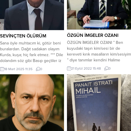
ÖZGÜN İMGELER OZANI
SEVİNÇTEN ÖLÜRÜM
ÖZGÜN İMGELER OZANI ” Ben
Sana öyle muhtacım ki, götür beni
kuyudaki taşın kim/sesi bir de
buralardan. Dağıt sadakan olayım
kereveti kırık masalların kim/sesiyim
Kurda, kuşa; hiç fark etmez. *** Dile
” diye tanımlar kendini Halime
dolandım söz gibi Basıp geçtiler iz
YILDIZ. Hani Mustafa Kemal
gibi Yandım tutuştum köz gibi
21 Eylül 2022 15:48
0
18 Mart 2025 11:35
0
Atatürk’ün Cumhuriyet’i ”
Ocağımda duman tütmez. *** Bir
Cumhuriyet, kimsesizlerin
yudumluk sevgin ile, bağla beni
kimsesidir.” tanımlaması gibi. Halime
gonca güle. Dile, ne dilersen dile
Yıldız, Cumhuriyet’in aydınlık
Ömrü feda etsem yetmez. ***
yüzüdür. Düşüncesiyle,
Borçlu...
eylemleriyle, gülüşüyle aydınlık
saçar çevresine. O , bir sözcük
oyunları ustasıdır. Sözcükleri eğer,...