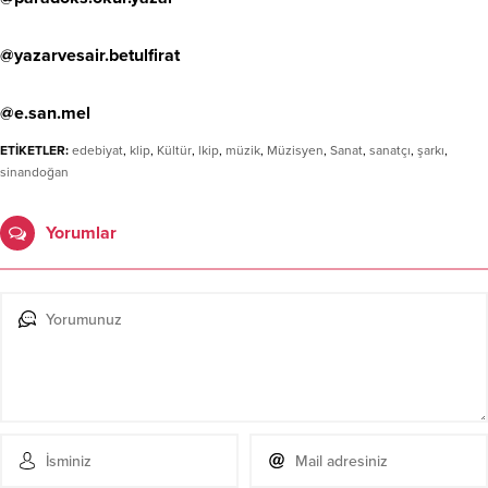
@yazarvesair.betulfirat
@e.san.mel
ETİKETLER:
edebiyat
,
klip
,
Kültür
,
lkip
,
müzik
,
Müzisyen
,
Sanat
,
sanatçı
,
şarkı
,
sinandoğan
Yorumlar