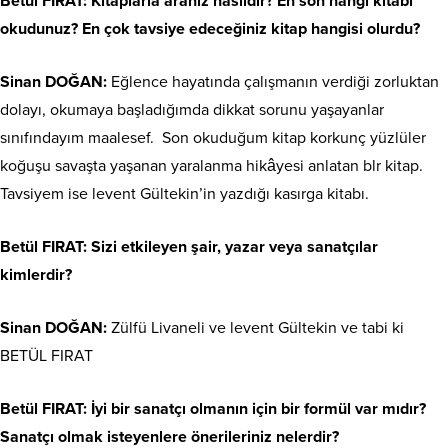
Betül FIRAT:
Kitaplarla aranız nasıldır? En son hangi kitabı
okudunuz? En çok tavsiye edeceğiniz kitap hangisi olurdu?
Sinan DOĞAN:
Eğlence hayatında çalışmanın verdiği zorluktan
dolayı, okumaya başladığımda dikkat sorunu yaşayanlar
sınıfındayım maalesef. Son okuduğum kitap korkunç yüzlüler
koğuşu savaşta yaşanan yaralanma hikâyesi anlatan blr kitap.
Tavsiyem ise levent Gültekin’in yazdığı kasırga kitabı.
Betül FIRAT: Sizi etkileyen şair, yazar veya sanatçılar
kimlerdir?
Sinan DOĞAN:
Zülfü Livaneli ve levent Gültekin ve tabi ki
BETÜL FIRAT
Betül FIRAT: İyi bir sanatçı olmanın için bir formül var mıdır?
Sanatçı olmak isteyenlere önerileriniz nelerdir?