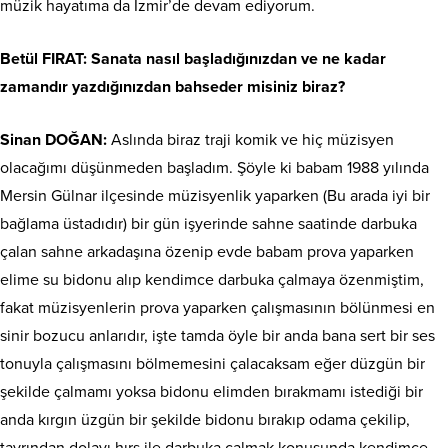
müzik hayatıma da İzmir’de devam ediyorum.
Betül FIRAT: Sanata nasıl başladığınızdan ve ne kadar
zamandır yazdığınızdan bahseder misiniz biraz?
Sinan DOĞAN:
Aslında biraz traji komik ve hiç müzisyen
olacağımı düşünmeden başladım. Şöyle ki babam 1988 yılında
Mersin Gülnar ilçesinde müzisyenlik yaparken (Bu arada iyi bir
bağlama üstadıdır) bir gün işyerinde sahne saatinde darbuka
çalan sahne arkadaşına özenip evde babam prova yaparken
elime su bidonu alıp kendimce darbuka çalmaya özenmiştim,
fakat müzisyenlerin prova yaparken çalışmasının bölünmesi en
sinir bozucu anlarıdır, işte tamda öyle bir anda bana sert bir ses
tonuyla çalışmasını bölmemesini çalacaksam eğer düzgün bir
şekilde çalmamı yoksa bidonu elimden bırakmamı istediği bir
anda kırgın üzgün bir şekilde bidonu bırakıp odama çekilip,
tavrından dolayı hırs ile darbuka çalmak konusunda kendimce