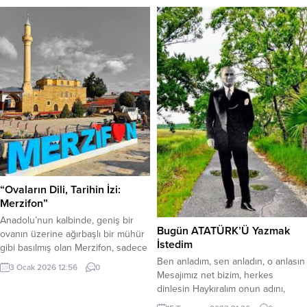
“Ovaların Dili, Tarihin İzi:
Merzifon”
​Anadolu’nun kalbinde, geniş bir
Bugün ATATÜRK’Ü Yazmak
ovanın üzerine ağırbaşlı bir mühür
İstedim
gibi basılmış olan Merzifon, sadece
bir coğrafi nokta değil, zamanın
Ben anladım, sen anladın, o anlasın
3 Ocak 2026 12:56
0
durup soluklandığı bir kavşaktır.
Mesajımız net bizim, herkes
Akdağ ve Tavşan Dağları’nın
dinlesin Haykıralım onun adını,
himayesinde uzanan bu kadim
heryer inlesin Bugün Atatürkü,