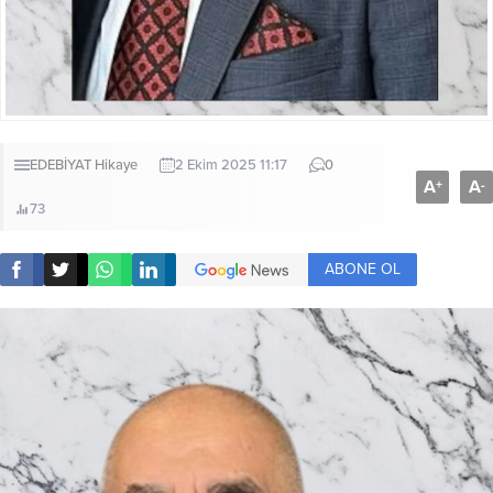
EDEBİYAT
Hikaye
2 Ekim 2025 11:17
0
A
A
+
-
73
ABONE OL