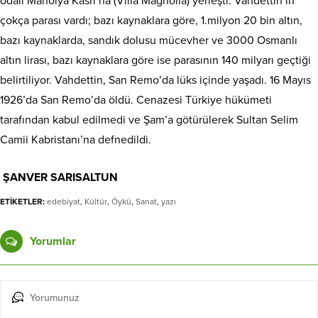
odalı Manolya Kasrı’na (Villa Magnolia) yerleşti. Vahdettin’in
çokça parası vardı; bazı kaynaklara göre, 1.milyon 20 bin altın,
bazı kaynaklarda, sandık dolusu mücevher ve 3000 Osmanlı
altın lirası, bazı kaynaklara göre ise parasının 140 milyarı geçtiği
belirtiliyor. Vahdettin, San Remo’da lüks içinde yaşadı. 16 Mayıs
1926’da San Remo’da öldü. Cenazesi Türkiye hükümeti
tarafından kabul edilmedi ve Şam’a götürülerek Sultan Selim
Camii Kabristanı’na defnedildi.
ŞANVER SARISALTUN
ETİKETLER:
edebiyat
,
Kültür
,
Öykü
,
Sanat
,
yazı
Yorumlar