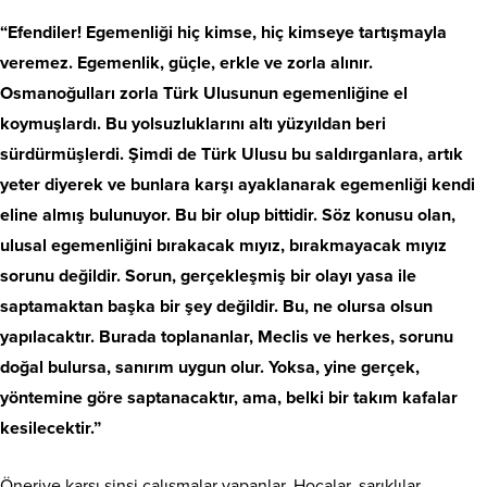
“Efendiler! Egemenliği hiç kimse, hiç kimseye tartışmayla
veremez. Egemenlik, güçle, erkle ve zorla alınır.
Osmanoğulları zorla Türk Ulusunun egemenliğine el
koymuşlardı. Bu yolsuzluklarını altı yüzyıldan beri
sürdürmüşlerdi. Şimdi de Türk Ulusu bu saldırganlara, artık
yeter diyerek ve bunlara karşı ayaklanarak egemenliği kendi
eline almış bulunuyor. Bu bir olup bittidir. Söz konusu olan,
ulusal egemenliğini bırakacak mıyız, bırakmayacak mıyız
sorunu değildir. Sorun, gerçekleşmiş bir olayı yasa ile
saptamaktan başka bir şey değildir. Bu, ne olursa olsun
yapılacaktır. Burada toplananlar, Meclis ve herkes, sorunu
doğal bulursa, sanırım uygun olur. Yoksa, yine gerçek,
yöntemine göre saptanacaktır, ama, belki bir takım kafalar
kesilecektir.”
Öneriye karşı sinsi çalışmalar yapanlar, Hocalar, sarıklılar,