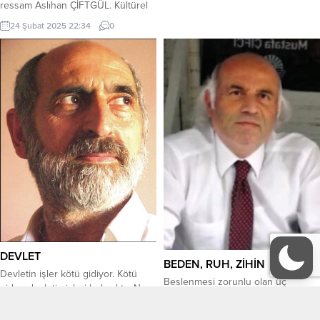
şaraphanede...
ressam Aslıhan ÇİFTGÜL. Kültürel
miras ile modernizmi
24 Şubat 2025 22:34
0
harmanlayarak izleyenlere
duygusal deneyimler sunan,
Genellikle toplumsal ve kültürel
temaları işleyerek farklı teknik ve
biçimlerle dikkat çeken, Tokyo ve
Paris’te açtığı sergilerle uluslararası
platformlarda ülkemizi başarıyla
temsil eden, yapıtlarıyla geniş bir
izleyici kitlesine ulaşan,
Bursa’mızın...
DEVLET
BEDEN, RUH, ZİHİN
Devletin işler kötü gidiyor. Kötü
Beslenmesi zorunlu olan üç
giden devletin işleri bulanıktır. Ne
dengesi vardır insanın; Beden,
tarafta olduğu ve ne kadar doğru
Ruh, Zihin Bedenin ihtiyacını mide
olduğu seçilemiyor. Seçilmeyen;