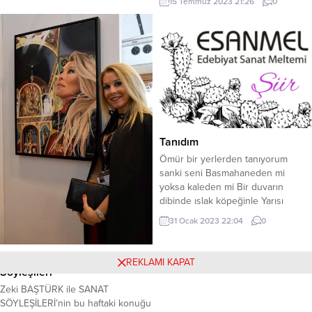
15 Temmuz 2023 21:26
0
şehir, kuzeyden güneye, doğudan
yazmak istedim Deftere KALEME
batıya giden yolların kesiştiği o
sığarmı SANDIN Hitabeye KELAMA
stratejik noktada, yüzyıllardır bir
sığarmı SANDIN Ben ona İNANDIM
nöbetçi gibi beklemektedir.
ona güvendim Bugün Atatürkümü
Merzifon’u tanımak, taşın...
yazmak istedim Ne sayfalara
sığarsın, ne satırlara Bu vatan
azizdir bìze ! Senden hatıra Ne...
Tanıdım
Ömür bir yerlerden tanıyorum
sanki seni Basmahaneden mi
yoksa kaleden mi Bir duvarın
dibinde ıslak köpeğinle Yarısı
tükenmiş şarap şişen elinde ***
31 Ocak 2023 22:04
0
Altınızda ıslak bir karton kirli
çorabın Saç sakal küsmüşken
berbere Üstelik dermanın da
Zeki BAŞTÜRK ile Sanat
REKLAMI KAPAT
kalmamış yürümeye Ah be ömür
Söyleşileri
hep sürünüyorsun yerler de ***
Zeki BAŞTÜRK ile SANAT
Tanıdım ..tanıdım .Seni görmüştüm
SÖYLEŞİLERİ’nin bu haftaki konuğu