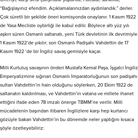
“Bağışlayınız efendim. Açıklamalarınızdan aydınlandık.” derler.
Çok süretli bir şekilde öneri komisyonda onaylanır. 1 Kasım 1922
de Yasa Mecliste oybirliği ile kabul edilir. Böylece altı yüz yılı
aşkın süren Osmanlı saltanatı, yeni Türk devletinin ilk devrimiyle
1 Kasım 1922’de yıkılır; son Osmanlı Padişahı Vahdettin de 17
Kasım 1922 ‘de bir İngiliz savaş gemisiyle kaçar.
Milli Kurtuluş savaşının önderi Mustafa Kemal Paşa, İşgalci İngiliz
Emperyalizmine sığınan Osmanlı İmparatorluğunun son padişahı
sultan Vahdettin’in hain olduğunu söylerken, 20 Ekim 1922 de
saltanatın kaldırılması, ve Vahdettin’in vatana ve millete ihanet
ettiğini ifade eden 78 imzalı önerge TBMM’ne verilir. Milli
mücadelenin başından itibaren İngilizlere karşı hep kurtarıcı
gözüyle bakan Vahdettin’in bu dönemde neler yaptığını kısaca
şöyle özetleyebiliriz: