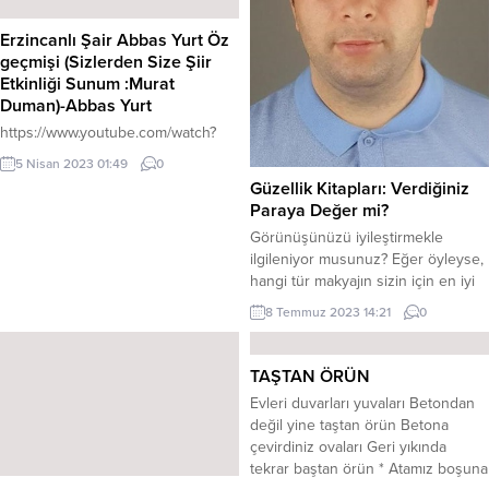
Erzincanlı Şair Abbas Yurt Öz
geçmişi (Sizlerden Size Şiir
Etkinliği Sunum :Murat
Duman)-Abbas Yurt
https://www.youtube.com/watch?
v=IVTkDErdxL0
5 Nisan 2023 01:49
0
Güzellik Kitapları: Verdiğiniz
Paraya Değer mi?
Görünüşünüzü iyileştirmekle
ilgileniyor musunuz? Eğer öyleyse,
hangi tür makyajın sizin için en iyi
olduğunu ve nasıl düzgün bir
8 Temmuz 2023 14:21
0
şekilde uygulanacağını öğrenmek
ister misiniz? Eğer öyleyseniz
internete ya da moda dergilerine
TAŞTAN ÖRÜN
yönelmiş olabilirsiniz ama hiç
Evleri duvarları yuvaları Betondan
güzellik kitabı almayı düşündünüz
değil yine taştan örün Betona
mü? Güzellik kitaplarının gerçekten
çevirdiniz ovaları Geri yıkında
paraya değip değmeyeceğini
tekrar baştan örün * Atamız boşuna
merak ediyor olabilirsiniz. Güzellik