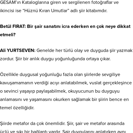
GESAM’ın Kataloglarına giren ve sergilenen fotoğraflar ve
ikincisi ise “Hüznü Kıran Umutlar” adlı şiir kitabımdır.
Betül FIRAT: Bir şair sanatını icra ederken en çok neye dikkat
etmeli?
Ali YURTSEVEN:
Genelde her türlü olay ve duyguda şiir yazmak
zordur. Şiir bir anlık duygu yoğunluğunda ortaya çıkar.
Özellikle duygusal yoğunluğu fazla olan şiirlerde sevgiliye
kavuşamamanın verdiği acıyı anlatabilmek, vuslat gerçekleşince
o sevinci yaşayıp paylaşabilmek, okuyucunun bu duyguyu
anlamasını ve yaşamasını okurken sağlamak bir şiirin bence en
temel özelliğidir.
Şiirde metafor da çok önemlidir. Şiir, şair ve metafor arasında
üçlü ve sıkı bir bağlantı vardır. Şair duygularını anlatırken aynı