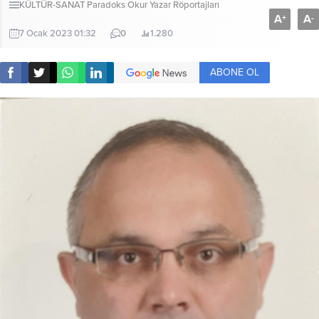
KÜLTÜR-SANAT
Paradoks Okur Yazar Röportajları
A
A
+
-
7 Ocak 2023 01:32
0
1.280
ABONE OL