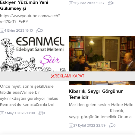
mı böyle yaptı Yaptığı hesap çok iyi
Eskiyen Yüzümün Yeni
kitaplarının...
11 Şubat 2023 15:37
0
hesaptı Şimdikiler ise bu yoldan
Gülümseyişi
saptı Üçten değil azizim beşten
https://www.youtube.com/watch?
örün * En ufak bir depremde
v=17KqTt_ExBY
yıkılmasın İnsanların canları
sıkılmasın Tarihin çizgisinden
4 Ekim 2023 16:10
0
çıkılmasın Tecrübe...
REKLAMI KAPAT
Hakkaniyetin Unsurları
Önce niyet, sonra şekilUsule
Kibarlık, Saygı Görgünün
tabidir esasVar ise bir
Temelidir
aykırılıkBaştan gerekiyor makas
Kem alet ile kemalâtSanki bal
Maziden gelen sesler: Halide Halid
mumundan halatÖnce nezaket ve
Kibarlık,
7 Mayıs 2026 13:00
0
sanatBiraz da bilimle uğraş Söz
saygı görgünün temelidir Onunla
dengeli ve tutarlıHükümler adil
doktor İsmayıl Güler’in vasıtasıyla
27 Eylül 2022 22:59
0
kantarlıOlsun vicdanın kararlı Maddi
tanıştım. O zamana kadar adını
gerçeğe yaklaş adaletin şartı
Türkiye basınından biliyordum.