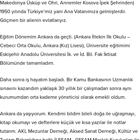
Makedonya Üsküp ve Ohri, Annemler Kosova İpek Şehrinden)
1950 yılında Türkiye’miz yani Ana Vatanımıza gelmişlerdir.
Göçmen bir ailenin evlatlarıyız.
Eğitim Dönemim Ankara da geçti. (Ankara İltekin İlk Okulu –
Cebeci Orta Okulu, Ankara (Kız) Lisesi), Üniversite eğitimimi
Eskişehir Anadolu Üniversitesi İk. ve İd. Bil. Fak İktisat
Bölümünde tamamladım.
Daha sonra iş hayatım başladı. Bir Kamu Bankasının Uzmanlık
sınavını kazandım yaklaşık 30 yıllık bir çalışmadan sonra aynı
kurumumdan orta kademe yöneticisi olarak emekli oldum.
Ankara da yaşıyorum. Kendimi bildim bileli doğa ile uğraşmayı,
kitap okumayı ve defterlere küçük ve kısa yazılar ile notlar
tutarım. AKL Mezunlar Derneği, Aksed Sanat Derneği, Kültür ve
Turizm Bakanlığına bağlı İLESAM, GESAM Meslek Kuruluşları ile