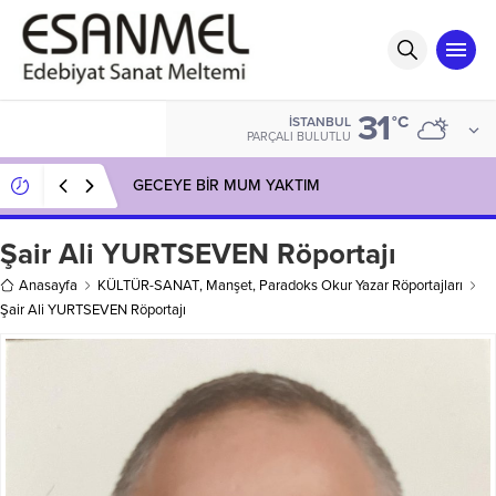
31
°C
İSTANBUL
PARÇALI BULUTLU
GECEYE BİR MUM YAKTIM
Şair Ali YURTSEVEN Röportajı
Anasayfa
KÜLTÜR-SANAT
,
Manşet
,
Paradoks Okur Yazar Röportajları
Şair Ali YURTSEVEN Röportajı