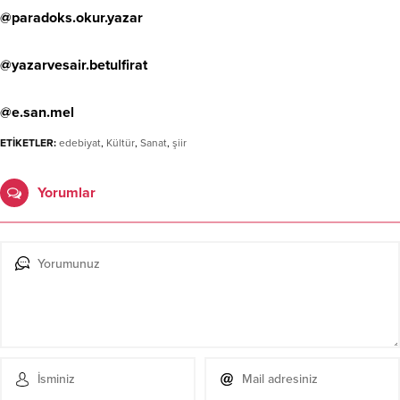
@paradoks.okur.yazar
@yazarvesair.betulfirat
@e.san.mel
ETİKETLER:
edebiyat
,
Kültür
,
Sanat
,
şiir
Yorumlar