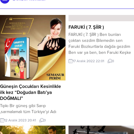
FARUKİ ( 7. ŞİİR )
FARUKİ ( 7. ŞİİR ) Ben bunları
çoktan sezdim Bilemedin sen
Faruki Bozkurtlarla dağda gezdim
Ben var ya ben, ben Faruki Keşke
bu havuz da dolsa Değiştir istersen
17 Aralık 2022 22:01
0
bolsa Bozkırlısın ne de olsa
Çekiyormuş gen Faruki Gördün mü
Hatça bacıyı Çeken bilirmiş acıyı
Boşver hocayı hacıyı Öğren bilim
Güneşin Çocukları Kesinlikle
fen Faruki...
ilk kez “Doğudan Batı’ya
DOĞMALI”
Tıpkı Bir güneş gibi Sarıp
,sarmalamalı tüm Türkiye’yi Adı
üzerinde: Güneşin Çocukları
12 Aralık 2023 20:41
0
Anadolu’daki evlatlarıma gitmeliyim
ben Evet Evet… Hatta ve hatta yıllar