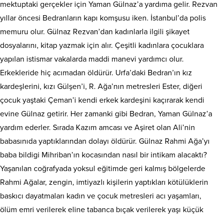
mektuptaki gerçekler için Yaman Gülnaz’a yardıma gelir. Rezvan
yıllar öncesi Bedranların kapı komşusu iken. İstanbul’da polis
memuru olur. Gülnaz Rezvan’dan kadınlarla ilgili şikayet
dosyalarını, kitap yazmak için alır. Çeşitli kadınlara çocuklara
yapılan istismar vakalarda maddi manevi yardımcı olur.
Erkekleride hiç acımadan öldürür. Urfa’daki Bedran’ın kız
kardeşlerini, kızı Gülşen’i, R. Ağa’nın metresleri Ester, diğeri
çocuk yaştaki Çeman’i kendi erkek kardeşini kaçırarak kendi
evine Gülnaz getirir. Her zamanki gibi Bedran, Yaman Gülnaz’a
yardım ederler. Sırada Kazım amcası ve Aşiret olan Ali’nin
babasınıda yaptıklarından dolayı öldürür. Gülnaz Rahmi Ağa’yı
baba bildigi Mihriban’ın kocasından nasıl bir intikam alacaktı?
Yaşanılan coğrafyada yoksul eğitimde geri kalmış bölgelerde
Rahmi Ağalar, zengin, imtiyazlı kişilerin yaptıkları kötülüklerin
baskıcı dayatmaları kadın ve çocuk metresleri acı yaşamları,
ölüm emri verilerek eline tabanca bıçak verilerek yaşı küçük