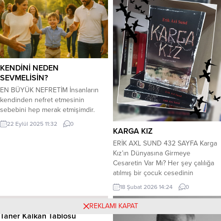
önce Gazi Mustafa Kemal ATATÜRK
gibi Demir Ağlarla örmeliyim vatanı.
Çünkü: Bu kitabım “VATAN
SEVGİSİNİ.” anlatıyor. Çocuklarım ile
ilk kitabın buluştuğu “Mutlu Anları
“bende kalsın belki de ileride...
KENDİNİ NEDEN
SEVMELİSİN?
EN BÜYÜK NEFRETİM İnsanların
kendinden nefret etmesinin
sebebini hep merak etmişimdir.
Acaba başkası sevmeyince mi
22 Eylül 2025 11:32
0
insanlar kendini sevmez? Bunları
KARGA KIZ
düşününce cevabını da buluyoruz
ERİK AXL SUND 432 SAYFA Karga
aslında. Hiç annesinin sevmediği
Kız’ın Dünyasına Girmeye
çocuğu başkası sever mi? Yıllar
Cesaretin Var Mı? Her şey çalılığa
önce gözlemlediğim, çocuklar
atılmış bir çocuk cesedinin
üzerine bir tespitim vardı. Zaman
bulunması ile başlıyor.
18 Şubat 2026 14:24
0
geçtikçe bunu daha iyi anladım. Bir
Soruşturmanın yetkilisi Komiser
hanımefendi yaşadığı bir olayı...
Jeannette Kihlberg; işkence
REKLAMI KAPAT
görmüş ve mumyalanmış cesedi
Taner Kalkan Tablosu