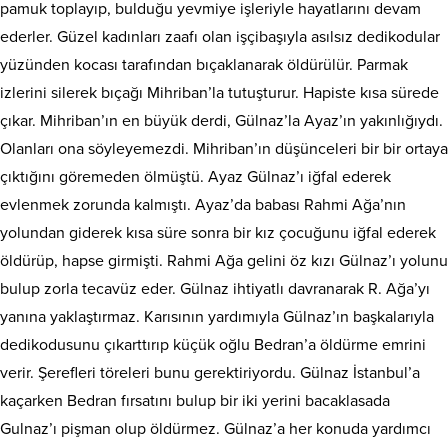
pamuk toplayıp, bulduğu yevmiye işleriyle hayatlarını devam
ederler. Güzel kadınları zaafı olan işçibaşıyla asılsız dedikodular
yüzünden kocası tarafından bıçaklanarak öldürülür. Parmak
izlerini silerek bıçağı Mihriban’la tutuşturur. Hapiste kısa sürede
çıkar. Mihriban’ın en büyük derdi, Gülnaz’la Ayaz’ın yakınlığıydı.
Olanları ona söyleyemezdi. Mihriban’ın düşünceleri bir bir ortaya
çıktığını göremeden ölmüştü. Ayaz Gülnaz’ı iğfal ederek
evlenmek zorunda kalmıştı. Ayaz’da babası Rahmi Ağa’nın
yolundan giderek kısa süre sonra bir kız çocuğunu iğfal ederek
öldürüp, hapse girmişti. Rahmi Ağa gelini öz kızı Gülnaz’ı yolunu
bulup zorla tecavüz eder. Gülnaz ihtiyatlı davranarak R. Ağa’yı
yanına yaklaştırmaz. Karısının yardımıyla Gülnaz’ın başkalarıyla
dedikodusunu çıkarttırıp küçük oğlu Bedran’a öldürme emrini
verir. Şerefleri töreleri bunu gerektiriyordu. Gülnaz İstanbul’a
kaçarken Bedran fırsatını bulup bir iki yerini bacaklasada
Gulnaz’ı pişman olup öldürmez. Gülnaz’a her konuda yardımcı