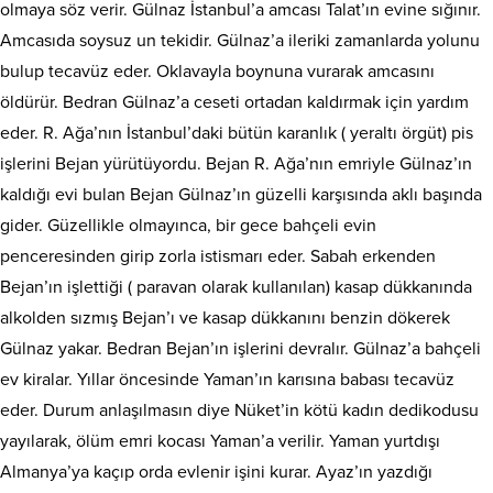
olmaya söz verir. Gülnaz İstanbul’a amcası Talat’ın evine sığınır.
Amcasıda soysuz un tekidir. Gülnaz’a ileriki zamanlarda yolunu
bulup tecavüz eder. Oklavayla boynuna vurarak amcasını
öldürür. Bedran Gülnaz’a ceseti ortadan kaldırmak için yardım
eder. R. Ağa’nın İstanbul’daki bütün karanlık ( yeraltı örgüt) pis
işlerini Bejan yürütüyordu. Bejan R. Ağa’nın emriyle Gülnaz’ın
kaldığı evi bulan Bejan Gülnaz’ın güzelli karşısında aklı başında
gider. Güzellikle olmayınca, bir gece bahçeli evin
penceresinden girip zorla istismarı eder. Sabah erkenden
Bejan’ın işlettiği ( paravan olarak kullanılan) kasap dükkanında
alkolden sızmış Bejan’ı ve kasap dükkanını benzin dökerek
Gülnaz yakar. Bedran Bejan’ın işlerini devralır. Gülnaz’a bahçeli
ev kiralar. Yıllar öncesinde Yaman’ın karısına babası tecavüz
eder. Durum anlaşılmasın diye Nüket’in kötü kadın dedikodusu
yayılarak, ölüm emri kocası Yaman’a verilir. Yaman yurtdışı
Almanya’ya kaçıp orda evlenir işini kurar. Ayaz’ın yazdığı