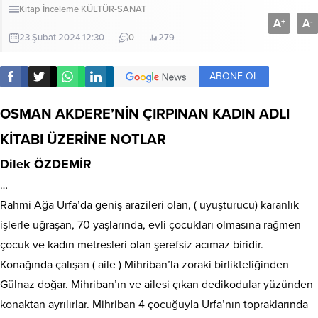
Kitap İnceleme
KÜLTÜR-SANAT
A
A
+
-
23 Şubat 2024 12:30
0
279
ABONE OL
OSMAN AKDERE’NİN ÇIRPINAN KADIN ADLI
KİTABI ÜZERİNE NOTLAR
Dilek ÖZDEMİR
…
Rahmi Ağa Urfa’da geniş arazileri olan, ( uyuşturucu) karanlık
işlerle uğraşan, 70 yaşlarında, evli çocukları olmasına rağmen
çocuk ve kadın metresleri olan şerefsiz acımaz biridir.
Konağında çalışan ( aile ) Mihriban’la zoraki birlikteliğinden
Gülnaz doğar. Mihriban’ın ve ailesi çıkan dedikodular yüzünden
konaktan ayrılırlar. Mihriban 4 çocuğuyla Urfa’nın topraklarında