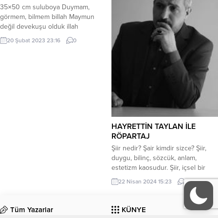
incelediğinde polisin gördüğü en
35×50 cm suluboya Duymam,
karanlık ve karmaşık vaka ile karşı
görmem, bilmem billah Maymun
karşıya olduğunu bilmemektedir
değil devekuşu olduk illah
elbette. Cesedin kimliğini teşhis
etme...
20 Şubat 2023 23:16
0
HAYRETTİN TAYLAN İLE
RÖPARTAJ
Şiir nedir? Şair kimdir sizce? Şiir,
duygu, bilinç, sözcük, anlam,
estetizm kaosudur. Şiir, içsel bir
çıkartmadır. Duyumsamaların
22 Nisan 2024 15:23
0
bilinçaltından ruha, kaleme,
sözcüklerin dansıyla edebî bilincin
diliyle çıkmasıdır. Bazen telkindir,
Tüm Yazarlar
KÜNYE
içsel duyuların haremidir. Kendini