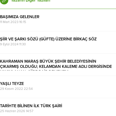
Yazarın Diğer Yazıları
BAŞIMIZA GELENLER
11 Mart 2023 16:15
ŞİİR VE ŞARKI SÖZÜ (GÜFTE) ÜZERİNE BİRKAÇ SÖZ
9 Eylül 2024 11:30
KAHRAMAN MARAŞ BÜYÜK ŞEHİR BELEDİYESİNİN
ÇIKARMIŞ OLDUĞU; KELAMDAN KALEME ADLI DERGİSİNDE
YAYIMLANAN; ŞİİRE DAİR DENEMEM
23 Şubat 2022 12:45
YAŞLI TEYZE
29 Kasım 2022 22:54
TARİHTE BİLİNEN İLK TÜRK ŞAİRİ
25 Haziran 2026 14:57