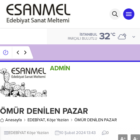
32
°C
İSTANBUL
PARÇALI BULUTLU
GECEYE BİR MUM YAKTIM
ADMİN
ÖMÜR DENİLEN PAZAR
Anasayfa
EDEBİYAT
,
Köşe Yazıları
ÖMÜR DENİLEN PAZAR
EDEBİYAT
Köşe Yazıları
10 Şubat 2024 13:43
0
A
A
+
-