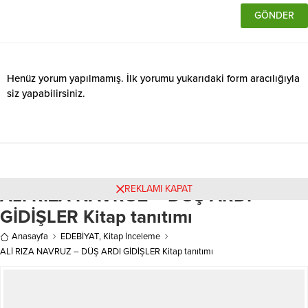
Henüz yorum yapılmamış. İlk yorumu yukarıdaki form aracılığıyla
siz yapabilirsiniz.
REKLAMI KAPAT
ALİ RIZA NAVRUZ – DÜŞ ARDI
GİDİŞLER Kitap tanıtımı
Anasayfa
EDEBİYAT
,
Kitap İnceleme
ALİ RIZA NAVRUZ – DÜŞ ARDI GİDİŞLER Kitap tanıtımı