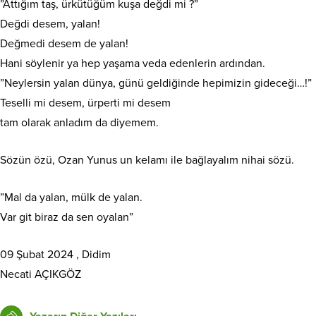
”Attığım taş, ürkütüğüm kuşa değdi mi ?”
Değdi desem, yalan!
Değmedi desem de yalan!
Hani söylenir ya hep yaşama veda edenlerin ardından.
”Neylersin yalan dünya, günü geldiğinde hepimizin gideceği…!”
Teselli mi desem, ürperti mi desem
tam olarak anladım da diyemem.
Sözün özü, Ozan Yunus un kelamı ile bağlayalım nihai sözü.
”Mal da yalan, mülk de yalan.
Var git biraz da sen oyalan”
09 Şubat 2024 , Didim
Necati AÇIKGÖZ