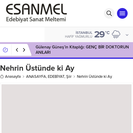
29
°C
İSTANBUL
HAFIF YAĞMURLU
Gülenay Güneş’in Kitaplığı: GENÇ BİR DOKTORUN
ANILARI
Nehrin Üstünde ki Ay
Anasayfa
ANASAYFA
,
EDEBİYAT
,
Şiir
Nehrin Üstünde ki Ay