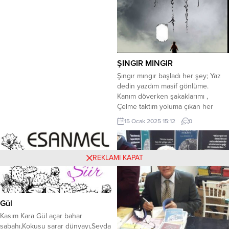
DERT FASILINDA DERİN
DÜŞÜNCELER HAYATIN
ÇIKMAZINDA AĞIR YÜKLER
BAKMAZ OLDUM AYNALARA
UNUTTUM AŞK NASILDI SEVGİNİN
DUYGUSUNU YAZIYORUM SON
ŞINGIR MINGIR
DEFA AŞKIN KELIMESINI BUZDAN
Şıngır mıngır başladı her şey; Yaz
DUVARLARA...
dedin yazdım masif gönlüme.
Kanım döverken şakaklarımı ,
Çelme taktım yoluma çıkan her
akrebe, Çiyanlara cıngar çıkardım
15 Ocak 2025 15:12
0
alelusül, En son dikende bıraktım
hıncımı. Kaçıştı sağa sola Bengal
kedileri. Şu kayık mı daha kayıktı
yoksa içim mi? Zabıt tuttum keçe bir
REKLAMI KAPAT
kalemle. Bir içim suydun...
Gül
Kasım Kara Gül açar bahar
sabahı,Kokusu sarar dünyayı,Sevda