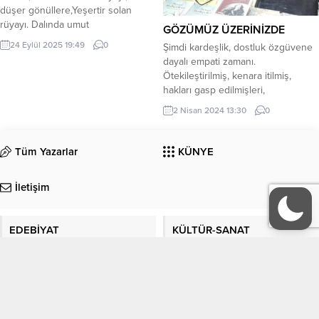
düşer gönüllere,Yeşertir solan
rüyayı. Dalında umut
GÖZÜMÜZ ÜZERİNİZDE
yeşerir,Yaprağında gizli sır,Her
24 Eylül 2025 19:49
0
Şimdi kardeşlik, dostluk özgüvene
dikeninde bir acı,Her yaprağında
dayalı empati zamanı.
bir hüzün var.
Ötekileştirilmiş, kenara itilmiş,
hakları gasp edilmişleri,
içselleştirme zamanı. Millet olarak
2 Nisan 2024 13:30
0
ulus devlet olabilme bilincine sahip
çıkarak ülke genelinde ve
bütünüyle yerel idarelerde
Tüm Yazarlar
KÜNYE
kardeşliği, barışı ve huzuru
yeniden tesis etme zamanı. Şimdi
İletişim
adalet, milli eğitim, gençlik,
sorunlarını geciktirmeden çözüme
kavuşturma zamanı. Mülteci
EDEBİYAT
KÜLTÜR-SANAT
göçüne, dışarıya...
Köşe Yazıları
Manşet
ORGANİZASYONLAR
GALERİ