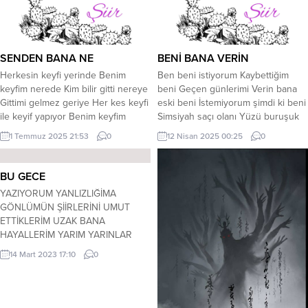
SENDEN BANA NE
BENİ BANA VERİN
Herkesin keyfi yerinde Benim
Ben beni istiyorum Kaybettiğim
keyfim nerede Kim bilir gitti nereye
beni Geçen günlerimi Verin bana
Gittimi gelmez geriye Her kes keyfi
eski beni İstemiyorum şimdi ki beni
ile keyif yapıyor Benim keyfim
Simsiyah saçı olanı Yüzü buruşuk
yanıma gelmiyor Beni
olmayanı Saçında beyazı olmayanı
1 Temmuz 2025 21:53
0
12 Nisan 2025 00:25
0
görmemezlikten geliyor Gittimi geri
Ayakları koşanı Kulakları duyanı
gelmiyor Selam söylüyorum
Gözleri göreni Ben beni istiyorum
keyfime Geziyor hep ellerle Cevap
Gençliğin bitmeyeceğini Düşünen
BU GECE
vermiyor bile Geziyor kendi
beni Alın beyaz saçlarımı Verin
YAZIYORUM YANLIZLIĞİMA
keyfinle Keyif yapanları uzaktan
siyah saçlarımı Yürüyen ayaklarımı
GÖNLÜMÜN ŞİİRLERİNİ UMUT
seyrediyorum Seyrederken hep iç
Duyan kulaklarımı Gören gözlerimi
ETTİKLERİM UZAK BANA
çekiyorum Umutla...
Verin...
HAYALLERİM YARIM YARINLAR
KARANLIK MUM ALEVINDE
14 Mart 2023 17:10
0
SÖNDÜ UMUTLARIM
PARAMPARÇA BİLİRİM BULMAZ
SEVGININ GERÇEĞİ SÖYLEDİĞİM
SÖZ İMLA HATASINDA BU GECE