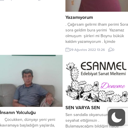
şeyi Hak tartan terazi bulur
dengeyi Bu dünyada göremezsem
sevgiyi Belki! o dünyada bulmuş
Yazamıyorum
olurum. Haklılığım taktir edilmez ise
. Çağırsam gelirmi ilham perimi Sora
Doğruluk dürüstlük gözetilmezse
sora geldim bura yerimi Yazamaz
Bana sen haklısın denmeyecekse
olmuşum şiirleri mi Boynu bükük
Gül gibi zamansız solmuş...
kaldım yazamıyorum . İçimde
duygular çoşmakta’iken Yüreğim
29 Ağustos 2022 13:26
0
sevgiye koşmata’iken Hayatın
içinde tuşmakta’iken Boynu bükük
kaldım yazamıyorum . Hece’yi
dokuyup yazmak isterdim Mısranın
içinde coşup giderdim Seven
sevgiliye sitem ederdim Boynu
bükük kaldım yazamıyorum ....
SEN VARYA SEN
İnsanın Yolculuğu
Sen sandalla okyanusun üzerinde
Çocukken, dünyayı yeni yeni
seyahat ettiğimsin .
kavramaya başladığım yaşlarda,
Bulamayacağımı bildiğim halde