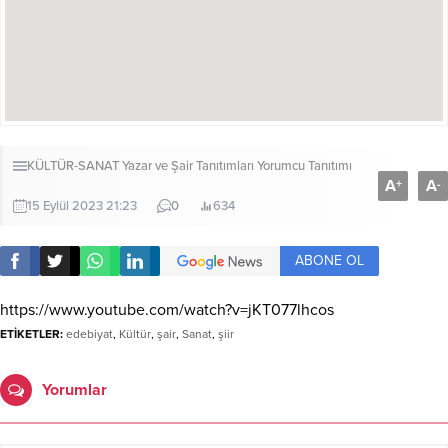
KÜLTÜR-SANAT
Yazar ve Şair Tanıtımları
Yorumcu Tanıtımı
A
A
+
-
15 Eylül 2023 21:23
0
634
ABONE OL
https://www.youtube.com/watch?v=jKT077lhcos
ETİKETLER:
edebiyat
,
Kültür
,
şair
,
Sanat
,
şiir
Yorumlar