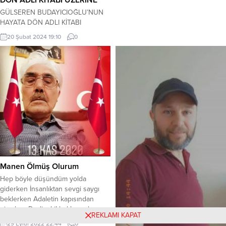
DÖN ADLI KİTABI ÜZERİNE
GÜLSEREN BUDAYICIOĞLU’NUN
HAYATA DÖN ADLI KİTABI
ÜZERİNE Gülten Türkel … Yazarın
20 Şubat 2024 19:10
0
okuduğum dördüncü kitabı, yine
süper, yine akıcı yine
düşündürücü… Yaşadığımız
çevrede herhangi birinin ya da
birilerinin hayat hikayesi. İnsan
psikolojisi çok hassas, her insanın
olumsuzluklara dayanma gücü
farklı, gücü kalmayınca hooop, sınır
çizgisi aşılabiliyor. Ama sınırı
aşanlardan ziyade asıl...
Manen Ölmüş Olurum
Hep böyle düşündüm yolda
giderken İnsanlıktan sevgi saygı
beklerken Adaletin kapısından
girerken Dedim ki! hakkımı almış
REKLAMI KAPAT
olurum. Hakimlere bırakmışız her
29 Eylül 2022 22:44
0