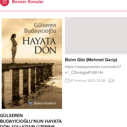
Benzer Konular
Bizim Gibi (Mehmet Garip)
https://www.youtube.com/watch?
v=_C3sskgpaFU&t=4s
20 Temmuz 2022 23:28
0
GÜLSEREN
BUDAYICIOĞLU’NUN HAYATA