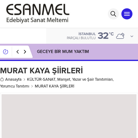
32
°C
İSTANBUL
PARÇALI BULUTLU
GECEYE BİR MUM YAKTIM
MURAT KAYA ŞİİRLERİ
Anasayfa
KÜLTÜR-SANAT
,
Manşet
,
Yazar ve Şair Tanıtımları
,
Yorumcu Tanıtımı
MURAT KAYA ŞİİRLERİ