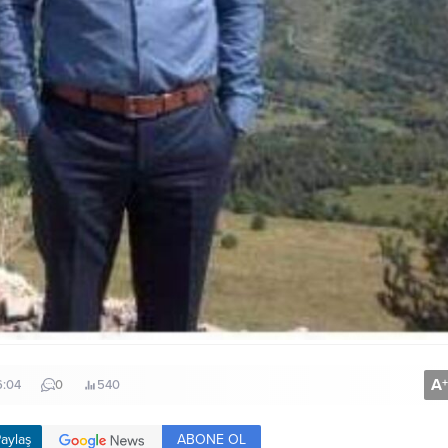
A
+
6:04
0
540
ABONE OL
aylaş