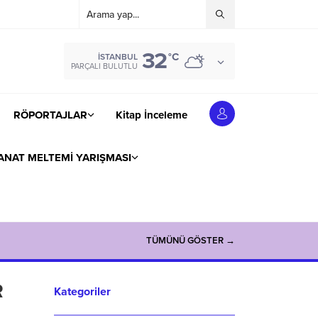
32
°C
İSTANBUL
PARÇALI BULUTLU
RÖPORTAJLAR
Kitap İnceleme
ANAT MELTEMİ YARIŞMASI
TÜMÜNÜ GÖSTER →
R
Kategoriler