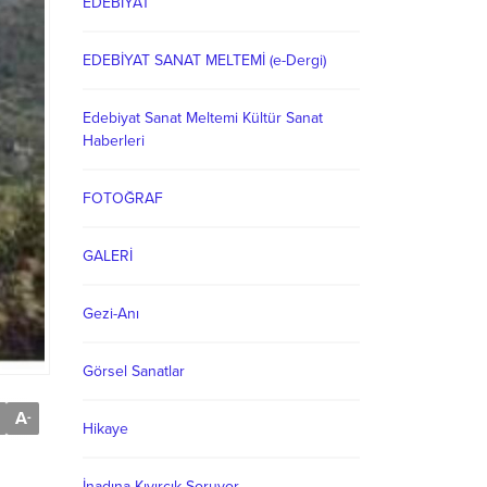
EDEBİYAT
EDEBİYAT SANAT MELTEMİ (e-Dergi)
Edebiyat Sanat Meltemi Kültür Sanat
Haberleri
FOTOĞRAF
GALERİ
Gezi-Anı
Görsel Sanatlar
A
-
Hikaye
İnadına Kıvırcık Soruyor