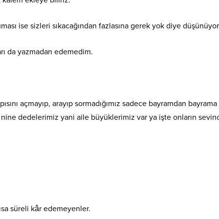
k kalem ekleye biliriz.
ması ise sizleri sıkacağından fazlasına gerek yok diye düşünüyo
ları da yazmadan edemedim.
apısını açmayıp, arayıp sormadığımız sadece bayramdan bayrama
nine dedelerimiz yani aile büyüklerimiz var ya işte onların sevin
ısa süreli kâr edemeyenler.