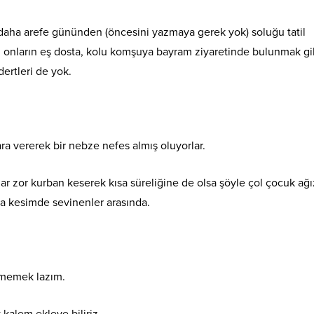
daha arefe gününden (öncesini yazmaya gerek yok) soluğu tatil
kü onların eş dosta, kolu komşuya bayram ziyaretinde bulunmak gib
dertleri de yok.
 vererek bir nebze nefes almış oluyorlar.
ar zor kurban keserek kısa süreliğine de olsa şöyle çol çocuk ağı
rta kesimde sevinenler arasında.
çmemek lazım.