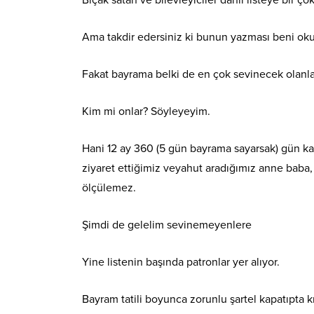
Bıçak satan ve bilevleyiciler dahil listeye bir ço
Ama takdir edersiniz ki bunun yazması beni oku
Fakat bayrama belki de en çok sevinecek olan
Kim mi onlar? Söyleyeyim.
Hani 12 ay 360 (5 gün bayrama sayarsak) gün k
ziyaret ettiğimiz veyahut aradığımız anne baba, 
ölçülemez.
Şimdi de gelelim sevinemeyenlere
Yine listenin başında patronlar yer alıyor.
Bayram tatili boyunca zorunlu şartel kapatıpta k