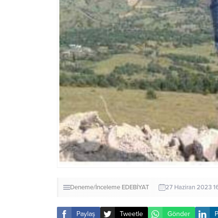
Deneme/İnceleme
EDEBİYAT
27 Haziran 2023 1
Paylaş
Tweetle
Gönder
P