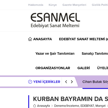
Hakkımızda
Künye
Gazete Manşetleri
Gizlilik Polit
ANASAYFA
EDEBİYAT SANAT MELTEMİ (e
Yazar ve Şair Tanıtımları
Sanatçı Tanıtımı
ORGANİZASYONLAR
GALERİ
ÜYELİ
YENİ İÇERİKLER
Cihan Butak Söyl
KURBAN BAYRAMIN DA S
Anasayfa
Deneme/İnceleme
,
EDEBİYAT
,
Manşet