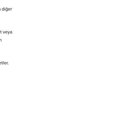
a diğer
et veya
n
tler.