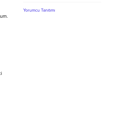
Yorumcu Tanıtımı
rum.
ci