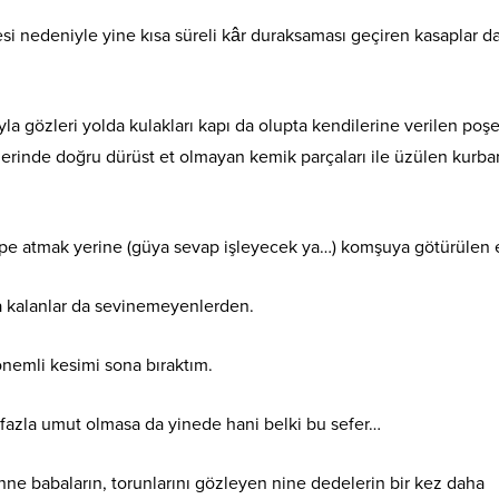
mesi nedeniyle yine kısa süreli kâr duraksaması geçiren kasaplar d
 gözleri yolda kulakları kapı da olupta kendilerine verilen poş
zerinde doğru dürüst et olmayan kemik parçaları ile üzülen kurba
öpe atmak yerine (güya sevap işleyecek ya…) komşuya götürülen e
a kalanlar da sevinemeyenlerden.
önemli kesimi sona bıraktım.
 fazla umut olmasa da yinede hani belki bu sefer…
ne babaların, torunlarını gözleyen nine dedelerin bir kez daha