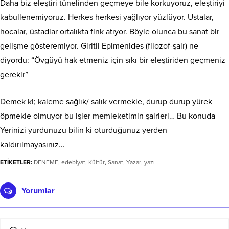
Daha biz eleştiri tünelinden geçmeye bile korkuyoruz, eleştiriyi
kabullenemiyoruz. Herkes herkesi yağlıyor yüzlüyor. Ustalar,
hocalar, üstadlar ortalıkta fink atıyor. Böyle olunca bu sanat bir
gelişme gösteremiyor. Giritli Epimenides (filozof-şair) ne
diyordu: “Övgüyü hak etmeniz için sıkı bir eleştiriden geçmeniz
gerekir”
Demek ki; kaleme sağlık/ salık vermekle, durup durup yürek
öpmekle olmuyor bu işler memleketimin şairleri… Bu konuda
Yerinizi yurdunuzu bilin ki oturduğunuz yerden
kaldırılmayasınız…
ETİKETLER:
DENEME
,
edebiyat
,
Kültür
,
Sanat
,
Yazar
,
yazı
Yorumlar