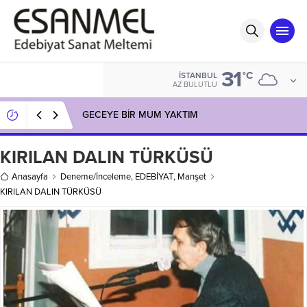
31
°C
İSTANBUL
AZ BULUTLU
GECEYE BİR MUM YAKTIM
KIRILAN DALIN TÜRKÜSÜ
Anasayfa
Deneme/İnceleme
,
EDEBİYAT
,
Manşet
KIRILAN DALIN TÜRKÜSÜ