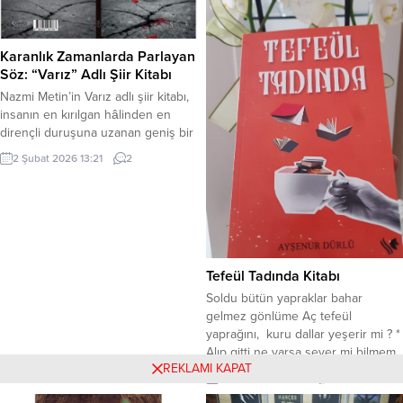
Karanlık Zamanlarda Parlayan
Söz: “Varız” Adlı Şiir Kitabı
Nazmi Metin’in Varız adlı şiir kitabı,
insanın en kırılgan hâlinden en
dirençli duruşuna uzanan geniş bir
duygu ve düşünce evrenini okurla
2 Şubat 2026 13:21
2
buluşturuyor. Bu kitapta şiir,
yalnızca estetik bir ifade alanı değil;
emeğin, adalet arayışının, belleğin
ve umudun dili olarak karşımıza
çıkıyor. Metin’in dizeleri;
yaşanmışlıkların tortusunu taşıyan
Tefeül Tadında Kitabı
bir yürekten süzülerek, toplumsal...
Soldu bütün yapraklar bahar
gelmez gönlüme Aç tefeül
yaprağını, kuru dallar yeşerir mi ? *
Alıp gitti ne varsa sever mi bilmem
REKLAMI KAPAT
tekrar bu kalp Aç tefeül yaprağını,
12 Mart 2024 12:45
0
ufukta aşk var mı? * Yağdı yağmur,