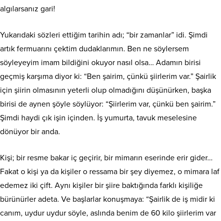
algılarsanız gari!
Yukarıdaki sözleri ettiğim tarihin adı; “bir zamanlar” idi. Şimdi
artık fermuarını çektim dudaklarımın. Ben ne söylersem
söyleyeyim imam bildiğini okuyor nasıl olsa… Adamın birisi
geçmiş karşıma diyor ki: “Ben şairim, çünkü şiirlerim var.” Şairlik
için şiirin olmasının yeterli olup olmadığını düşünürken, başka
birisi de aynen şöyle söylüyor: “Şiirlerim var, çünkü ben şairim.”
Şimdi haydi çık işin içinden. İş yumurta, tavuk meselesine
dönüyor bir anda.
Kişi; bir resme bakar iç geçirir, bir mimarın eserinde erir gider…
Fakat o kişi ya da kişiler o ressama bir şey diyemez, o mimara laf
edemez iki çift. Aynı kişiler bir şiire baktığında farklı kişiliğe
bürünürler adeta. Ve başlarlar konuşmaya: “Şairlik de iş midir ki
canım, uydur uydur söyle, aslında benim de 60 kilo şiirlerim var