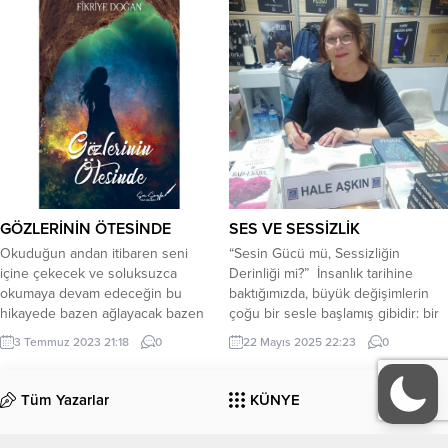
Alıp gitti hüznümü toprak
kokusuyla Aç tefeül yaprağını,
gökkuşağı çıkar mı bugün? * Her
gecenin...
GÖZLERİNİN ÖTESİNDE
SES VE SESSİZLİK
Okuduğun andan itibaren seni
“Sesin Gücü mü, Sessizliğin
içine çekecek ve soluksuzca
Derinliği mi?” İnsanlık tarihine
okumaya devam edeceğin bu
baktığımızda, büyük değişimlerin
hikayede bazen ağlayacak bazen
çoğu bir sesle başlamış gibidir: bir
kahkaha atacak bazen
konuşma, bir haykırış, bir şiir…
3 Temmuz 2023 21:18
0
22 Mayıs 2025 22:23
0
düşüncelerini, iç dünyanı
Fakat o sesin arkasında, çoğu
sorgulayacaksın. Baş karakter Filiz
zaman uzun bir sessiz bekleyiş
Assur’un gözünden ! hayatı
vardır. O söz, suskun geçen yılların,
Tüm Yazarlar
KÜNYE
irdeleyeceksin. Hayatta hiçbirşey
içe atılmış düşüncelerin, derin
senin kontrolünde değil. Hayatın
acıların meyvesidir. Yani ses,