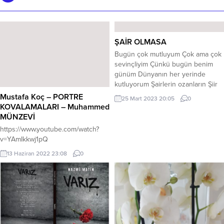
ŞAİR OLMASA
Bugün çok mutluyum Çok ama çok
sevinçliyim Çünkü bugün benim
günüm Dünyanın her yerinde
kutluyorum Şairlerin ozanların Şiir
günü Nasıl ki anneler Babalar günü
Mustafa Koç – PORTRE
25 Mart 2023 20:05
0
Sevgililer günü var Bugün de
KOVALAMALARI – Muhammed
benim günüm Yani dünya şiir günü
MÜNZEVİ
Benim de günüm var mış Onun için
https://www.youtube.com/watch?
çok mutluyum Ben şarkıyım Ben
v=YAmIkkwj1pQ
türküyüm Ben marşım...
13 Haziran 2022 23:08
0