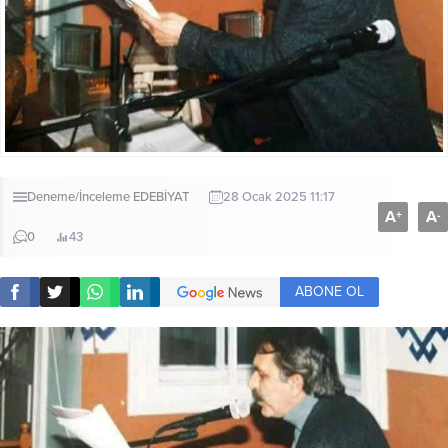
Deneme/İnceleme
EDEBİYAT
28 Ocak 2025 11:17
A
A
+
-
0
43
ABONE OL