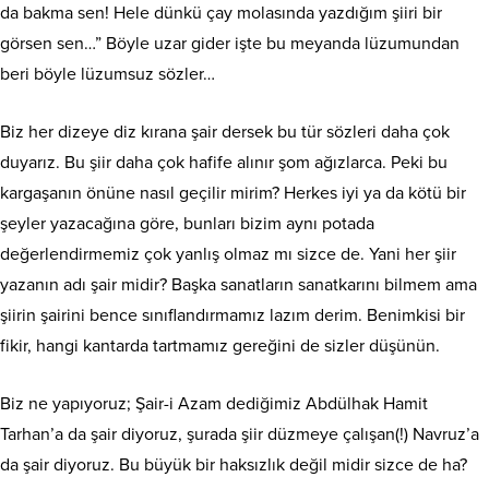
da bakma sen! Hele dünkü çay molasında yazdığım şiiri bir
görsen sen…” Böyle uzar gider işte bu meyanda lüzumundan
beri böyle lüzumsuz sözler…
Biz her dizeye diz kırana şair dersek bu tür sözleri daha çok
duyarız. Bu şiir daha çok hafife alınır şom ağızlarca. Peki bu
kargaşanın önüne nasıl geçilir mirim? Herkes iyi ya da kötü bir
şeyler yazacağına göre, bunları bizim aynı potada
değerlendirmemiz çok yanlış olmaz mı sizce de. Yani her şiir
yazanın adı şair midir? Başka sanatların sanatkarını bilmem ama
şiirin şairini bence sınıflandırmamız lazım derim. Benimkisi bir
fikir, hangi kantarda tartmamız gereğini de sizler düşünün.
Biz ne yapıyoruz; Şair-i Azam dediğimiz Abdülhak Hamit
Tarhan’a da şair diyoruz, şurada şiir düzmeye çalışan(!) Navruz’a
da şair diyoruz. Bu büyük bir haksızlık değil midir sizce de ha?