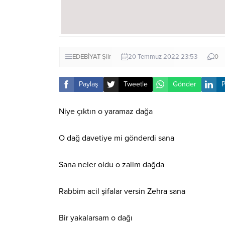
EDEBİYAT
Şiir
20 Temmuz 2022 23:53
0
Paylaş
Tweetle
Gönder
P
Niye çıktın o yaramaz dağa
O dağ davetiye mi gönderdi sana
Sana neler oldu o zalim dağda
Rabbim acil şifalar versin Zehra sana
Bir yakalarsam o dağı