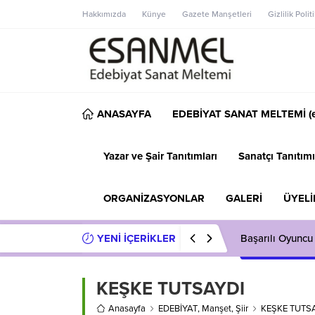
Hakkımızda
Künye
Gazete Manşetleri
Gizlilik Polit
ANASAYFA
EDEBİYAT SANAT MELTEMİ (e
Yazar ve Şair Tanıtımları
Sanatçı Tanıtımı
ORGANİZASYONLAR
GALERİ
ÜYELİ
YENİ İÇERİKLER
Başarılı Oyuncu
KEŞKE TUTSAYDI
Anasayfa
EDEBİYAT
,
Manşet
,
Şiir
KEŞKE TUTS