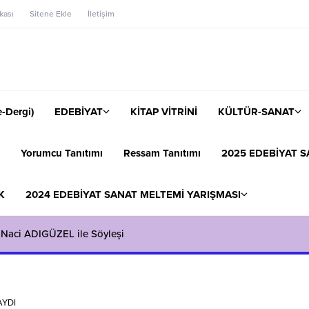
ikası
Sitene Ekle
İletişim
-Dergi)
EDEBİYAT
KİTAP VİTRİNİ
KÜLTÜR-SANAT
Yorumcu Tanıtımı
Ressam Tanıtımı
2025 EDEBİYAT S
K
2024 EDEBİYAT SANAT MELTEMİ YARIŞMASI
 Naci ADIGÜZEL ile Söyleşi
AYDI