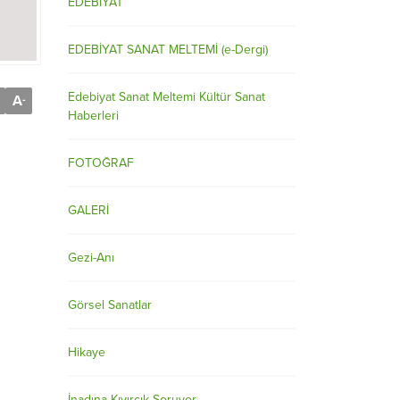
EDEBİYAT
EDEBİYAT SANAT MELTEMİ (e-Dergi)
Edebiyat Sanat Meltemi Kültür Sanat
A
-
Haberleri
FOTOĞRAF
GALERİ
Gezi-Anı
Görsel Sanatlar
Hikaye
İnadına Kıvırcık Soruyor