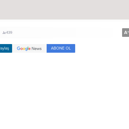
A
+
439
ABONE OL
aylaş