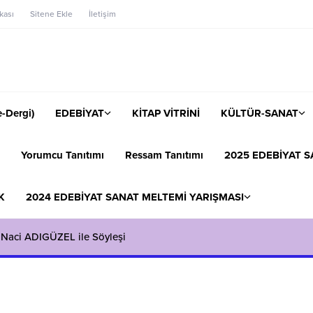
ikası
Sitene Ekle
İletişim
-Dergi)
EDEBİYAT
KİTAP VİTRİNİ
KÜLTÜR-SANAT
Yorumcu Tanıtımı
Ressam Tanıtımı
2025 EDEBİYAT S
K
2024 EDEBİYAT SANAT MELTEMİ YARIŞMASI
 Naci ADIGÜZEL ile Söyleşi