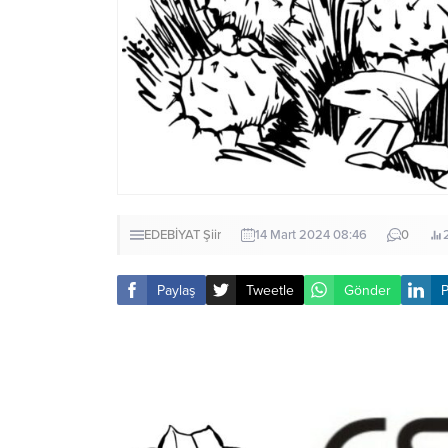
EDEBİYAT
Şiir
14 Mart 2024 08:46
0
Paylaş
Tweetle
Gönder
P