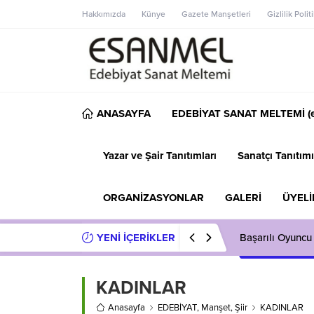
Hakkımızda
Künye
Gazete Manşetleri
Gizlilik Polit
ANASAYFA
EDEBİYAT SANAT MELTEMİ (e
Yazar ve Şair Tanıtımları
Sanatçı Tanıtımı
ORGANİZASYONLAR
GALERİ
ÜYELİ
YENİ İÇERİKLER
Başarılı Oyuncu
KADINLAR
Anasayfa
EDEBİYAT
,
Manşet
,
Şiir
KADINLAR