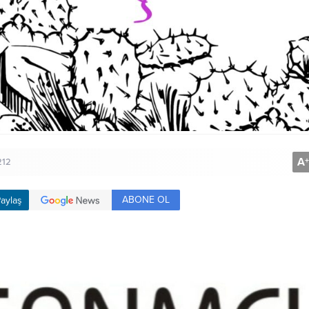
A
+
212
ABONE OL
aylaş