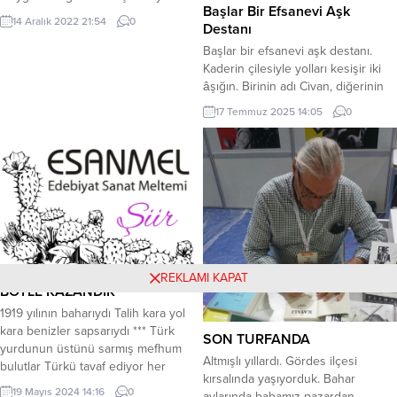
Mahkemeye vereceğim kendimi
Başlar Bir Efsanevi Aşk
Tarık Akan Kemal Sunal, Serengil’e
Yeter artık gayri usandım...
14 Aralık 2022 21:54
0
Destanı
Selam söyle Tarık Akan Denizlere,
Mahirlere Cüneyt Arkın denen ere
Başlar bir efsanevi aşk destanı.
Onurlu tüm yiğitlere Selam söyle
Kaderin çilesiyle yolları kesişir iki
Tarık Akan Ozanımız İlhan Berk’e O
âşığın. Birinin adı Civan, diğerinin
Yaşar Nuri Öztürk’e Ve bilhassa...
Dilzara. Civan, Dilzara adlı
17 Temmuz 2025 14:05
0
merhametsiz bir avcının avı olur, Bir
çift kara gözle yüreğinden
hançerlenir, Aşkın ne olduğunu
bilmeyen Civan, yakında onu tüm
benliğiyle tanıyacaktı. *** Civan bir
yüzük yaptırır. Üzerine yalnızca bir
isim kazınır:...
REKLAMI KAPAT
BÖYLE KAZANDIK
1919 yılının baharıydı Talih kara yol
kara benizler sapsarıydı *** Türk
SON TURFANDA
yurdunun üstünü sarmış mefhum
Altmışlı yıllardı. Gördes ilçesi
bulutlar Türkü tavaf ediyor her
kırsalında yaşıyorduk. Bahar
taraftan aç kurtlar *** Hükümetin
19 Mayıs 2024 14:16
0
aylarında babamız pazardan