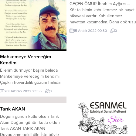
GEÇEN ÖMÜR İbrahim Ayğırcı …
Kör talihimin kabullenmez bir hayat
hikayesi vardır. Kabullenmez
hayattan kaçamadım. Daha doğrusu
kendimi koruyacak bir zırh
15 Aralık 2022 00:30
0
giyemedim. Yarım asrı geçen bir
ömür sakin geçmedi. Kaygı ve
sıkıntı hayatımın bir parçası oldu.
Ömrü yarım asrı geçen biri için
Mahkemeye Vereceğim
hayatın manası da değişmek
Kendimi
istemektedir. Hem beklenti, hem...
Ellerim durmuyor başım belada
Mahkemeye vereceğim kendimi
Çapkın hovardalık gözüm halada
Mahkemeye vereceğim kendimi
20 Haziran 2022 23:55
0
Kederli kedersiz olmuyor günüm
İnişli çıkışlı rampalı yolum Biliyom
kendime ediyom zulüm
Tarık AKAN
Mahkemeye vereceğim kendimi
Doğum günün kutlu olsun Tarık
Ağır ağır ufak adım atiyom Hasır
Akan Doğum günün kutlu oldun
bulamadım çulada yatıyom Her
Tarık AKAN TARIK AKAN
hesapta iflas ettim batıyom
Duygularım geldi dile İşte böyle