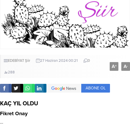
EDEBİYAT
Şiir
27 Haziran 2024 00:21
0
A
A
+
-
288
ABONE OL
KAÇ YIL OLDU
Fikret Onay
…