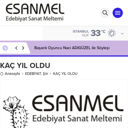
33
°C
İSTANBUL
AÇIK
Başarılı Oyuncu Naci ADIGÜZEL ile Söyleşi
KAÇ YIL OLDU
Anasayfa
EDEBİYAT
,
Şiir
KAÇ YIL OLDU