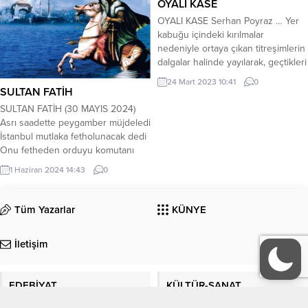
OYALI KASE
gözlerimin önüne O kadar güzelsin
OYALI KASE Serhan Poyraz … Yer
ki Seni o kadar çok sevmişim ki
kabuğu içindeki kırılmalar
Dalıyorum hülyalara Acılarım diniyor
nedeniyle ortaya çıkan titreşimlerin
o güzel dudaklarınla Sanki üflemiş
dalgalar halinde yayılarak, geçtikleri
de Yaktığın ateşin...
ortamları ve yer yüzeyini sarsma
24 Mart 2023 10:41
0
olayına deprem denmesi, sanırım
SULTAN FATİH
şu an Türk halkının hafızasındaki
SULTAN FATİH (30 MAYIS 2024)
en taze bilgi… Geçmişte yaşanan
Asrı saadette peygamber müjdeledi
depremlerden ders çıkarmak
İstanbul mutlaka fetholunacak dedi
yerine çoğumuz kötü anları
Onu fetheden orduyu komutanı
unutmayı tercih etmiştik belki de,
övdü Bu müjdeye mazhar oldu
1 Haziran 2024 14:43
0
ama günlerdir...
Sultan Fatih *** Molla Gürani,
Akşemsettin idi hocaları Temel
eğitimini çok iyi verdiler hocaları
Tüm Yazarlar
KÜNYE
Daha çocuklukta başladı fetih
sevdası Fethin hayalleriyle büyüdü
İletişim
Sultan Fatih *** Bizans surlarını
yıkabilecek...
EDEBİYAT
KÜLTÜR-SANAT