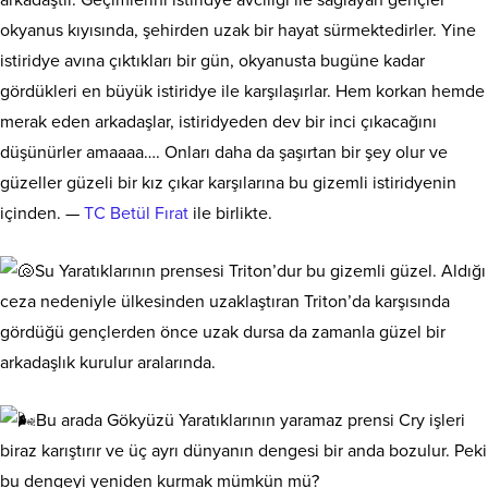
arkadaştır. Geçimlerini istiridye avcılığı ile sağlayan gençler
okyanus kıyısında, şehirden uzak bir hayat sürmektedirler. Yine
istiridye avına çıktıkları bir gün, okyanusta bugüne kadar
gördükleri en büyük istiridye ile karşılaşırlar. Hem korkan hemde
merak eden arkadaşlar, istiridyeden dev bir inci çıkacağını
düşünürler amaaaa…. Onları daha da şaşırtan bir şey olur ve
güzeller
güzeli bir kız çıkar karşılarına bu gizemli istiridyenin
içinden. —
TC Betül Fırat
ile birlikte.
Su Yaratıklarının prensesi Triton’dur bu gizemli güzel. Aldığı
ceza nedeniyle ülkesinden uzaklaştıran Triton’da karşısında
gördüğü gençlerden önce uzak dursa da zamanla güzel bir
arkadaşlık kurulur aralarında.
Bu arada Gökyüzü Yaratıklarının yaramaz prensi Cry işleri
biraz karıştırır ve üç ayrı dünyanın dengesi bir anda bozulur. Peki
bu dengeyi yeniden kurmak mümkün mü?