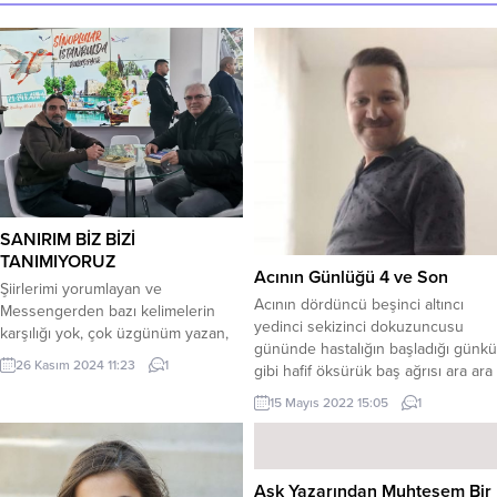
SANIRIM BİZ BİZİ
TANIMIYORUZ
Acının Günlüğü 4 ve Son
Şiirlerimi yorumlayan ve
Acının dördüncü beşinci altıncı
Messengerden bazı kelimelerin
yedinci sekizinci dokuzuncusu
karşılığı yok, çok üzgünüm yazan,
gününde hastalığın başladığı günkü
yabancı dostlarımın düşündürdüğü
26 Kasım 2024 11:23
1
gibi hafif öksürük baş ağrısı ara ara
, kendimi sorgulama şekli; Bence
devam ederken aile fertlerinden
biz, bizi tanımıyoruz… İlk baştan
15 Mayıs 2022 15:05
1
birisi ani değişimlerle zaman zaman
söylemek istiyorum, bana milliyetçi
hastaneye acil servise kaldırmak
diyebilirsiniz, eğer vatanını sevmek,
zorunda kalıyorduk .Evet zaman
başkasının malına göz dikmemek,
zaman acil durumlar olurken bende
doğruyum çalışkanım demek gibi
Aşk Yazarından Muhteşem Bir