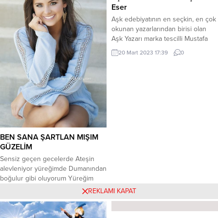
günlük tedavimi elinden geldikçe
algılıyorsanız eğer milliyetçiliği…..
Eser
yapmaya çalışıyordum en sonunda
Bana sosyalist de diyebilirsiniz;
Aşk edebiyatının en seçkin, en çok
aile fertlerinden...
eğer paylaşımcı iseniz,...
okunan yazarlarından birisi olan
Aşk Yazarı marka tescilli Mustafa
Çifci’ nin “Sevgi Yağmuru” adlı şiir
20 Mart 2023 17:39
0
kitabının 2. Baskısı Kitap Yurdu
Doğrudan Yayıncılık (KDY)
katkılarıyla yayınlandı. Aşk Yazarının
güçlü kaleminden Türk Şiiri yeni bir
hamle yapıyor. Uzun bir yaşam
öyküsünü şiirsel bir dille
anlatabilmenin en...
BEN SANA ŞARTLAN MIŞIM
GÜZELİM
Sensiz geçen gecelerde Ateşin
alevleniyor yüreğimde Dumanından
boğulur gibi oluyorum Yüreğim
daralıyor Nefes almakta
REKLAMI KAPAT
13 Mart 2024 09:30
0
zorlanıyorum Bir an duracak gibi
oluyor kalbim Acılar İçinde
kıvranırken Hayalin geliyor