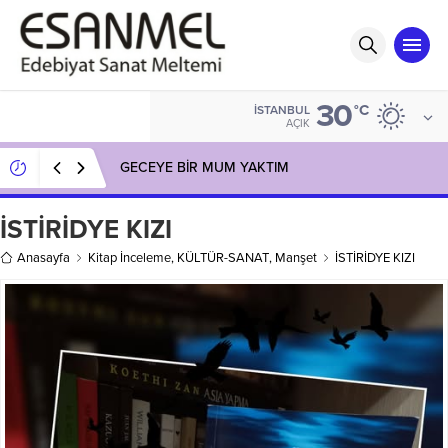
30
°C
İSTANBUL
AÇIK
GECEYE BİR MUM YAKTIM
İSTİRİDYE KIZI
Anasayfa
Kitap İnceleme
,
KÜLTÜR-SANAT
,
Manşet
İSTİRİDYE KIZI