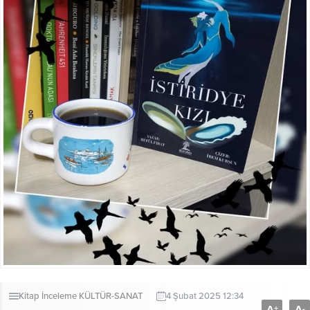
Kitap İnceleme
KÜLTÜR-SANAT
4 Şubat 2025 12:34
+
-