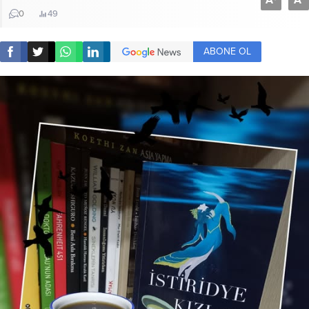
A
A
0
49
ABONE OL