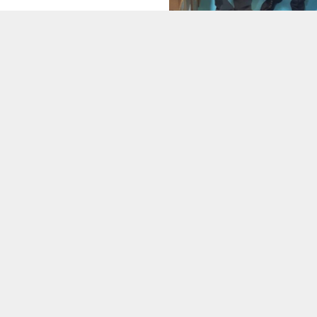
etül Fırat. “Derin Mevzu
klarımız Var” isimli kitabı , Yol
 Yayınevi tarafından basımı
HERŞEYE RAĞMEN
eşerek okuyucularıyla buluştu.
Öylesine yakın hissetmiştim ki,
rat 2020 yılında ilk kitabı “Mavinin
duygularıma yenilip; gözüm dedim
imli kitabıyla...
Nedenini dahi anlayamadan, bir si
akıttın gözağımı önüme. Kötü birş
söyledim acaba? Demekten kendim
30 Ekim 2022 14:55
0
koyamadım. Elimsin, kolumsun tu
dalımsın dedim. Kopartı verdin kol
omuz başlarından. Hay! Demez ol
Nereden bilebilirdim ki,sonucun t
Tüm Yazarlar
EDEBİYAT
buralara kadar gelebileceğini. Ağ
dilimsin demeye fırsatım dahi...
KÜNYE
Manşet
İletişim
Gazete Manşetleri