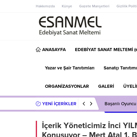
Hakkımızda
Künye
Gazete Manşetleri
Gizlilik Polit
ANASAYFA
EDEBİYAT SANAT MELTEMİ (e
Yazar ve Şair Tanıtımları
Sanatçı Tanıtımı
ORGANİZASYONLAR
GALERİ
ÜYELİ
YENİ İÇERİKLER
Başarılı Oyuncu
İçerik Yöneticimiz İnci YI
Konuşuyor – Mert Atal 1. 