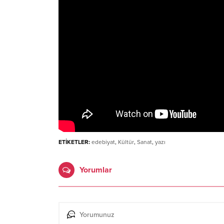
ETİKETLER:
edebiyat
,
Kültür
,
Sanat
,
yazı
Yorumlar