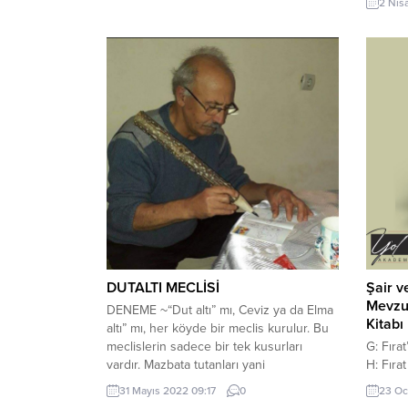
2 Nis
gölgele
da Gözy
sandığı
Aşk bile
Şair v
DUTALTI MECLİSİ
Mevzu 
DENEME ~“Dut altı” mı, Ceviz ya da Elma
Kitabı
altı” mı, her köyde bir meclis kurulur. Bu
G: Fıra
meclislerin sadece bir tek kusurları
H: Fıra
vardır. Mazbata tutanları yani
kitabıy
protokolcuları yoktur. Kimin aklına ne
23 Oc
31 Mayıs 2022 09:17
0
kitabın
gelirse, söze karışır, konuşur. Ama çoğu