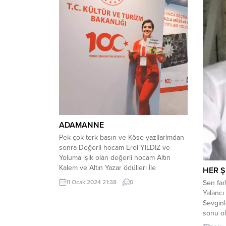
ADAMANNE
Pek çok terk basın ve Köse yazilarimdan
sonra Değerli hocam Erol YILDIZ ve
Yoluma işik olan değerli hocam Altın
Kalem ve Altın Yazar ödülleri İle
HER Ş
tanidiğiniz sevgili kalemdaşim Celil
Sen far
11 Ocak 2024 21:38
0
GÜVEN peosefyonel yazarlık Kariyerimin
Yalancı
ustatlaridir. Kitap kokusu ile evlat kokusu
Sevginl
arasında kalmış bir ADAMANNE’yim. Hani
sonu ol
derler ya hep tek başına mücadele...
aslınd