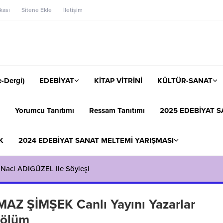
ikası
Sitene Ekle
İletişim
-Dergi)
EDEBİYAT
KİTAP VİTRİNİ
KÜLTÜR-SANAT
Yorumcu Tanıtımı
Ressam Tanıtımı
2025 EDEBİYAT S
K
2024 EDEBİYAT SANAT MELTEMİ YARIŞMASI
 Naci ADIGÜZEL ile Söyleşi
LMAZ ŞİMŞEK Canlı Yayını Yazarlar
Bölüm