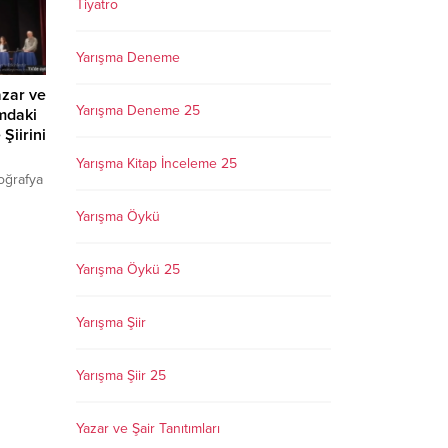
Tiyatro
Yarışma Deneme
zar ve
Yarışma Deneme 25
ımdaki
Şiirini
Yarışma Kitap İnceleme 25
oğrafya
kleşen
Yarışma Öykü
ik
ttı.
 önce
Yarışma Öykü 25
el bir
onra
ıldı.
Yarışma Şiir
eden
irdiler.
Yarışma Şiir 25
Yazar ve Şair Tanıtımları