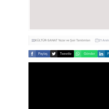
KÜLTÜR-SANAT
Yazar ve Şair Tanıtımları
21 Aral
Paylaş
Tweetle
Gönder
P