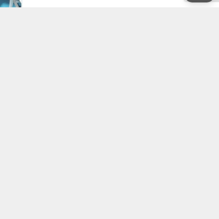
.
llede
ey mi
i alı
tunacak
larımı
aydım.
a
KÜLTÜR-SANAT
Köşe Yazıları
ızımda
ORGANİZASYONLAR
GALERİ
Sitene Ekle
Gizlilik Politikası