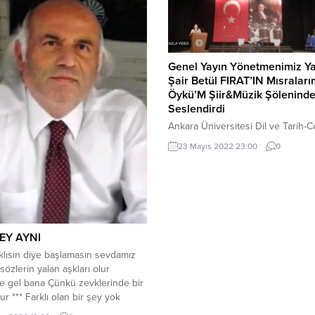
Genel Yayın Yönetmenimiz Ya
Şair Betül FIRAT’IN Mısralar
Öykü’M Şiir&Müzik Şöleninde 
Seslendirdi
Ankara Üniversitesi Dil ve Tarih-C
Fakültesi Farabi Salonunda gerçe
23 Mayıs 2022 23:00
0
Mısralarımdaki Öykü’M şiir ve müz
şöleni izleyenlere keyifli anlar yaşa
Yazarlarımız program başlamadan
kitaplarını imzaladılar. Program güz
müzikal-tiyatro ile başladı. Daha s
Mısralarımdaki Öykü’m Programı aç
EY AYNI
Güzel bir türkü şöleniyle devam 
programda 17 Şair şiirlerini seslend
klısın diye başlamasın sevdamız
Türkülerle birlikte...
 sözlerin yalan aşkları olur
e gel bana Çünkü zevklerinde bir
ur *** Farklı olan bir şey yok
a Aynı gökyüzü Aynı güneş Tüm