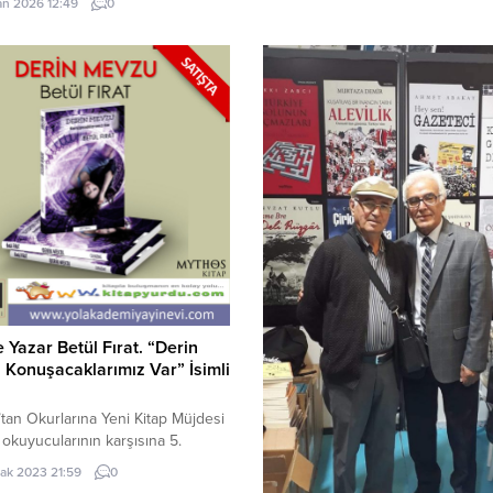
an 2026 12:49
0
r siyah beyaz… Tenler farklı olsa
aşlarının rengi yok *** Farklı
n, Aşk bitene kadardır İlişki bitince
...
e Yazar Betül Fırat. “Derin
Konuşacaklarımız Var” İsimli
t’tan Okurlarına Yeni Kitap Müjdesi
t okuyucularının karşısına 5.
la çıktı. Daha önce yayınlanan 4
ak 2023 21:59
0
ı okuyucularıyla buluşturan Şair ve