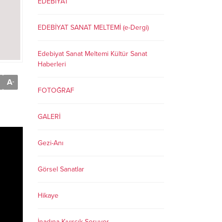
EDEBİYAT
EDEBİYAT SANAT MELTEMİ (e-Dergi)
Edebiyat Sanat Meltemi Kültür Sanat
Haberleri
A
-
FOTOĞRAF
GALERİ
Gezi-Anı
Görsel Sanatlar
Hikaye
İnadına Kıvırcık Soruyor