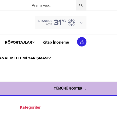
31
°C
İSTANBUL
AÇIK
RÖPORTAJLAR
Kitap İnceleme
ANAT MELTEMİ YARIŞMASI
TÜMÜNÜ GÖSTER →
Kategoriler