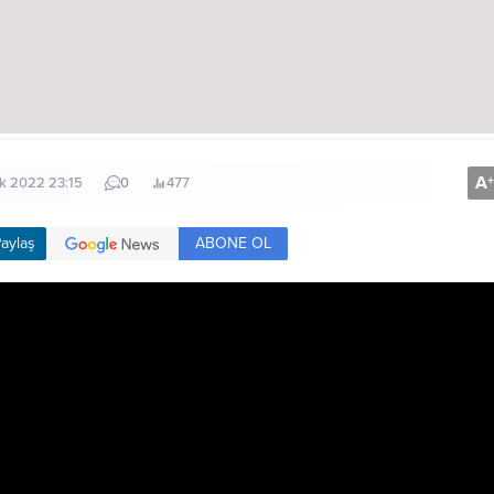
A
+
ık 2022 23:15
0
477
ABONE OL
aylaş